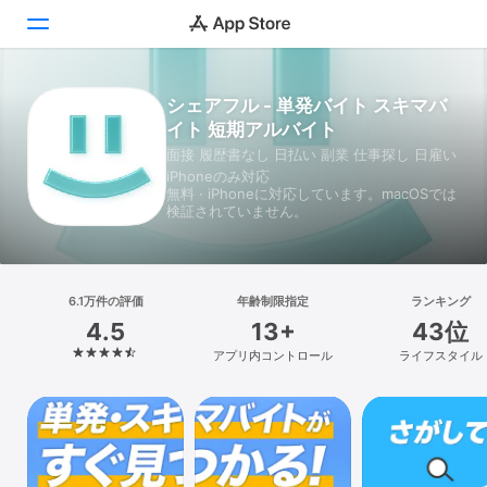
シェアフル - 単発バイト スキマバ
Today
イト 短期アルバイト
ゲーム
面接 履歴書なし 日払い 副業 仕事探し 日雇い
iPhoneのみ対応
無料 · iPhoneに対応しています。macOSでは
アプリ
検証されていません。
Arcade
検索
6.1万件の評価
年齢制限指定
ランキング
4.5
13+
43位
プラットフォーム
アプリ内コントロール
ライフスタイル
iPhone
iPad
Mac
Vision