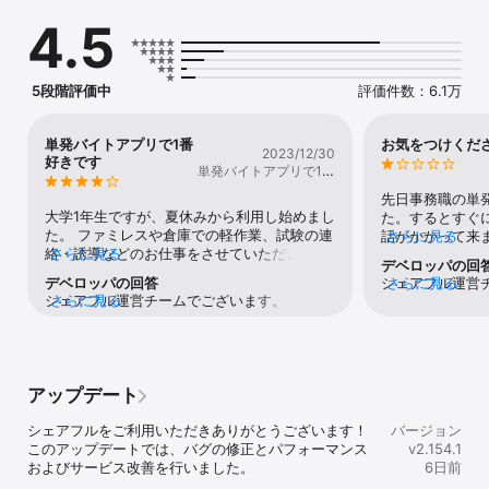
4.5
●最短30秒で振り込み

日払い・即払いも対応しているので、急な金欠でも安心！

●豊富な職種から選べる

5段階評価中
評価件数：6.1万
オフィスワークや試験監督、モニターバイト、販売、飲食、軽作業
をはじめとする70種以上の職種から選べる！未経験OKの求人もたく
さん◎

単発バイトアプリで1番
お気をつけくだ
2023/12/30
好きです
単発バイトアプリで1番
●企業のレビューが確認できる

好きです
初めて働く企業でも安心！応募前にリアルな声をチェックできる

先日事務職の単
大学1年生ですが、夏休みから利用し始めまし
た。するとすぐ
●シェアフルユーザー限定で応募できるレアバイトも◎

た。 ファミレスや倉庫での軽作業、試験の連
話がかかって来
さらに見る
思わず挑戦してみたくなる“想像を超えた特別なアルバイト”を体験
絡・誘導などのお仕事をさせていただきまし
さらに見る
する役員から別
デベロッパの回
できる『超バイト』をアプリ内で募集！

た。 個人的には毎回の新しい環境、新しいお
ませんがよろし
デベロッパの回答
シェアフル運営
さらに見る
過去にはメディアでも話題になった「時給1万円・始球式で1球投げ
仕事にとても新鮮な気持ちで挑めて楽しかっ
な仕事が依頼さ
シェアフル運営チームでございます。 この度
さらに見る
フルをご利用い
るだけ」バイトも！

たです。 他のアプリだと単発というより短期
ね、内容的に問
はシェアフルをご利用いただき、ありがとう
す。 この度は
で募集だったり、不採用だと連絡がこなかっ
ことにしました
ございます。 嬉しいご意見、運営一同とても
変申し訳ござい
●ポイントもGETできる（※3）

たり(だから前日まで仕事が確定しない)しま
とショートメー
嬉しく思います。 今後も快適にご利用いただ
聞きしたく、再
さまざまな機能で毎日楽しくポイントが貯まる！

すが、シェアフルはほとんど？全部？が即決
【性的なサービ
けるよう、運営一同改善に取り組んでまいり
連絡いただける
・スクラッチ

なのでとてもやりやすかったです。 画面も見
更には具体的な
アップデート
ます。 他にもお気づきの点やご要望等ありま
願いいたします
・ゲーム

やすくわかりやすい。 長期前提で募集してい
されました。私
したら、お問い合わせフォームにご連絡くだ
・クイズ

る企業さんもいらっしゃいますが、その日だ
の問い合わせフ
シェアフルをご利用いただきありがとうございます！

さいませ。 引き続きシェアフルをよろしくお
バージョン
・レシチャレ

け働ける企業さんもあるのでよかったです。 
に問い合わせを
このアップデートでは、バグの修正とパフォーマンス
願いいたします！
v2.154.1
・歩数

地域によって募集に差があるらしいですね。 
信がないので再
およびサービス改善を行いました。
6日前
・アンケート

あとは、他のアプリだと倉庫内作業ばかりだ
未だに返信があ