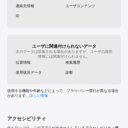
・いろんな地域/エリアで働きたい

連絡先情報
ユーザコンテンツ
・メインのお仕事とは別で、少しだけ副業をしたい

ID
・友達と一緒にバイトをしてみたい

【シェアフルの使い方】

ユーザに関連付けられないデータ
次のデータは収集される場合がありますが、ユーザの識別
１．カンタン３分！プロフィールを登録

情報には関連付けられません。
位置情報
検索履歴
２．空いている日付でお仕事をさがして

３．必要なスキルや持ち物を確認

使用状況データ
診断
４．あとは応募をするだけ、面接は不要

使用する機能や年齢などによって、プライバシー慣行が異なる場合
５．当日になったら直接勤務先へ！勤務終了したら即日でお給料ゲ
があります。
詳しい情報
ット！（※2）

【ご利用頂ける地域/エリア】

アクセシビリティ
==== 全国に展開中！ ====

デベロッパは、このアプリがサポートしているアクセシビリティ機