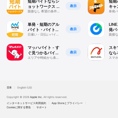
短期バイトならシ
短期
表示
ョットワークス す
キャ
ぐ働ける単発バイ
面接なし 希望の条件で
ポー
単発
スキマ時間に働けるバ
イト
ト探し
ト・
イトが多数
キマ
単発・短期のアル
LIN
表示
バイト・バイト、
発バ
スキマバイトはマ
日雇い・日払いバイ
時間
面接
ト，即日バイトや副
要！
イナビバイト
る
業、派遣のバイト探し
マバ
に！
マッハバイト - す
スキ
表示
ぐ見つかるバイ
なら
ト・アルバイト求
エリアや時給から条件
ル-
スマ
検索！自分に合う求人
録！
人
載
が探せる
ッと
う！
日本
English (US)
Copyright © 2026
Apple Inc.
All rights reserved.
インターネットサービス利用規約
App Storeとプライバシー
Cookieに関する警告
サポート