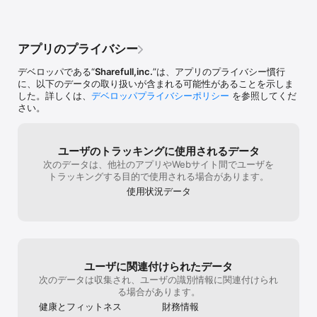
ったりするのですがシェアフルは幅が広いな
の電話番号や顔
貯まったポイントはさまざまな電子マネーに交換可能◎

と思いました。(倉庫内作業,ファミレス,カフ
いるので、とて
ェ,その他飲食店,イベントスタッフ,試験監督
が安易に登録し
【シェアフル（しぇあふる）はこんな人におすすめ！】

関連業務,...) コンビニもありますが、経験者
ていることにも
アプリのプライバシー
募集なのがほとんどなのでできていません。 
から、何も返信
・1日のみの単発バイト、短期バイト、日払い、日雇い、スポットワ
平均時給1200円は分かりませんが笑 深夜帯
す。お仕事を探
デベロッパである“
Sharefull,inc.
”は、アプリのプライバシー慣行
ーク、派遣バイトを探している

のものも考えたらそうなんですかね？ 少なく
の会社には伝わ
に、以下のデータの取り扱いが含まれる可能性があることを示しま
とも私は給料よりやってみたいお仕事で選ん
る際は皆様お気
した。詳しくは、
デベロッパプライバシーポリシー
を参照してくだ
・スキマ時間を有効活用したい

でいるので困ってないです。 あとは企業さん
さい。
からプレミアムオファーが届いたり、お仕事
・履歴書の準備や面接なしですぐに働きたい

後にいい評価をもらえたりするととても嬉し
・急な出費ですぐに副収入・おこづかい稼ぎをしたい

くなります。 いい制度だなあと感じていま
す。 夏休みは他のアプリ・サイトも利用しま
ユーザのトラッキングに使用されるデータ
・転職先が決まり、新しい仕事が始まるまでの収入源が欲しい

したが、単発バイト漬けでした。 これからも
次のデータは、他社のアプリやWebサイト間でユーザを
利用させていただきます！ いつもありがとう
トラッキングする目的で使用される場合があります。
・興味のある仕事にチャレンジしてみたい

ございます！
使用状況データ
・色々な仕事を経験してスキルアップしたい

・長期アルバイト・パートの前にお試しで働きたい

・夏休みや冬休みなど、長期休暇の間だけ働きたい

ユーザに関連付けられたデータ
・応募条件が厳しくないバイトをしたい

次のデータは収集され、ユーザの識別情報に関連付けられ
る場合があります。
・OBOGとして昔のバイト先で1日単位で働きたい

健康とフィットネス
財務情報