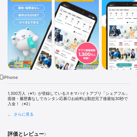
Watch
TV
iPhone
1,300万人（※1）が登録しているスキマバイトアプリ「シェアフル」

面接・履歴書なしでカンタン応募◎お給料は勤怠完了後最短30秒で
入金！（※2）

さらに見る
【シェアフル（sharefull）の特徴】

●スキマ時間にすぐはたらける

評価とレビュー
面接・履歴書なしで、好きな時間にはたらける！
