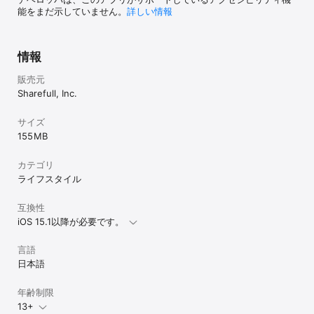
＜関東＞東京 神奈川 埼玉 千葉 茨城 栃木 群馬

能をまだ示していません。
詳しい情報
＜関西＞大阪 京都 三重 滋賀 兵庫 奈良 和歌山

＜北海道・東北＞北海道 青森 岩手 宮城 秋田 山形 福島

＜北陸＞新潟 富山 石川 福井

＜甲信越＞山梨 長野

情報
＜中部＞愛知 静岡 岐阜

＜中国＞鳥取 島根 岡山 広島 山口

販売元
＜四国＞徳島 香川 愛媛 高知

Sharefull, Inc.
＜九州＞福岡 佐賀 長崎 熊本 大分 宮崎 鹿児島 沖縄

サイズ
現在求人が少ない地域でも、登録をしておけば就業希望エリア付近
155 MB
の新着求人の通知が受け取れます。

カテゴリ
【お問い合わせ先】

ライフスタイル
アプリや就業に関するご要望・ご質問・不具合は下記のフォームか
互換性
らお気軽にお問い合わせください。

https://sharefull.zendesk.com/hc/ja/requests/new

iOS 15.1以降が必要です。
言語
※1：アプリ全体ダウンロード数（2026年7月時点）

日本語
※2：求人によって条件が異なります。

※3：ポイ活機能「シェアフルポイント」ではヘルスケア機能との連
携により歩数を取得します。利用開始時にヘルスケア機能の連携が
年齢制限
求められます。
13+