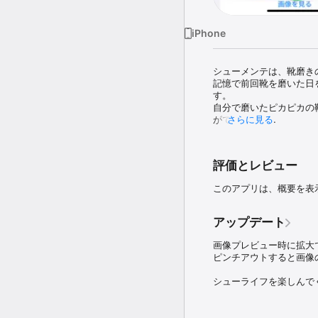
iPhone
シューメンテは、靴磨き
記憶で前回靴を磨いた日
す。

自分で磨いたピカピカの
ができます。

さらに見る
アプリについて

・靴磨きの内容を管理で
評価とレビュー
・靴は複数管理できます
・アプリを使用するには
このアプリは、概要を表
appleアカウント または

facebookアカウント また
lineアカウント

アップデート
大切な靴を少しでも長く
画像プレビュー時に拡大
シューライフを楽しんで
ピンチアウトすると画像
シューライフを楽しんで