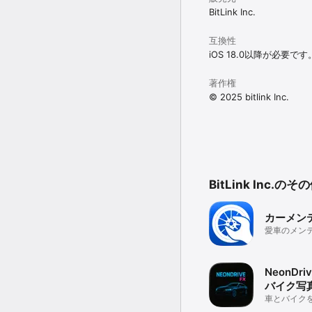
BitLink Inc.
互換性
iOS 18.0以降が必要です
著作権
© 2025 bitlink Inc.
BitLink Inc.
カーメン
愛車のメン
プリ
NeonDri
バイク写
車とバイク
工するアプ