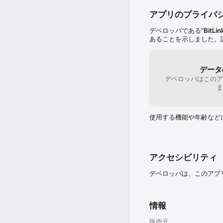
アプリのプライバ
デベロッパである“
BitLin
あることを示しました。
データ
デベロッパはこのア
ま
使用する機能や年齢など
アクセシビリティ
デベロッパは、このアプ
情報
販売元