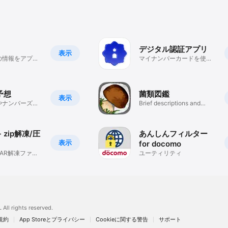
デジタル認証アプリ
表示
の情報をアプリ
マイナンバーカードを使っ
た本人の確認を行うアプリ
予想
菌類図鑑
表示
やナンバーズの
Brief descriptions and
！！
photos!
 - zip解凍/圧
あんしんフィルター
表示
for docomo
RAR解凍ファイ
ユーティリティ
圧縮・管理ツー
.
All rights reserved.
規約
App Storeとプライバシー
Cookieに関する警告
サポート