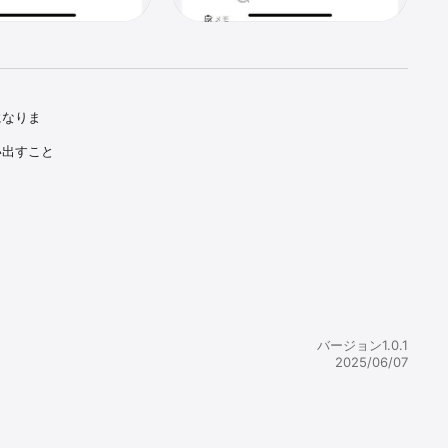
になりま
い出すこと


バージョン1.0.1
2025/06/07