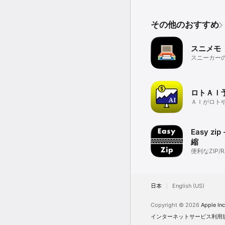
その他のおすすめ
スニメモ
スニーカー
で一括管理
ロトＡＩ
ＡＩがロト
数字を予想
Easy zip
縮
便利なZIP/
ルの解凍・
ル
日本
English (US)
Copyright © 2026
Apple Inc
インターネットサービス利用