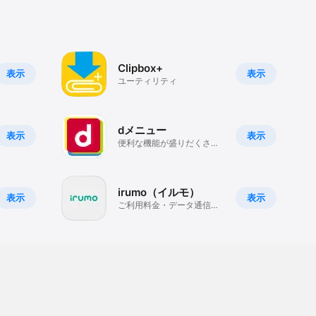
Clipbox+
表示
表示
ユーティリティ
dメニュー
表示
表示
便利な機能が盛りだくさ
ん！
irumo（イルモ）
表示
表示
ご利用料金・データ通信量
の確認、容量追加がすぐに
できる！