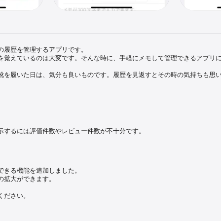
の履歴を管理するアプリです。

を覚えているのは大変です。そんな時に、手軽にメモして管理できるアプリ
靴を履いた日は、気分も良いものです。履歴を見返すとその時の気持ちも思
きます。ポリッシュを行ったか、コパケアを行ったかを簡単に登録できます。
。靴を複数所有している人にも対応してます。

、以下のアカウントのいずれかが必要になります。

示するには評価件数やレビュー件数が不十分です。
は

履くことができるサポートできるお手伝いができればと思っています。

できる機能を追加しました。

ください。
の拡大ができます。

ください。