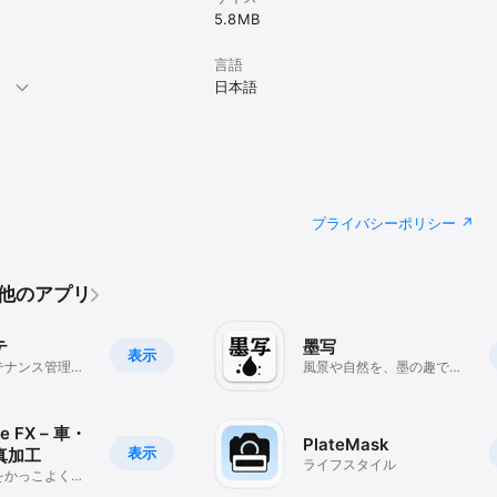
5.8 MB
言語
。
日本語
プライバシーポリシー
のその他のアプリ
テ
墨写
表示
テナンス管理ア
風景や自然を、墨の趣で包
む
ve FX – 車・
PlateMask
表示
真加工
ライフスタイル
をかっこよく加
リ