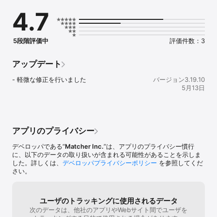
④先輩たちの事故PR・ガクチカを参考にプロフィールを充実させら
4.7
れる！

⑤日程調整も簡単！チャットで気軽に質問できる！

▼Matcher Scoutはこんな方にオススメ！

5段階評価中
評価件数：3
・効率的に就活をしたい方

・自分とマッチ度の高い企業と出会いたい方

・限定ルートで選考を受けたい方

アップデート
・早期内定を獲得したい方

・自分がやりたい仕事がわからない方

- 軽微な修正を行いました
バージョン3.19.10
・なかなか志望したい企業が見つからない方

5月13日
▼こんな悩みを抱えてませんか…？

・ なかなか内定が貰えず焦る…

・ 行きたい企業の選考に落ちてメンタル落ちている…

・ ガクチカ/自己アピールの仕方がわからない…

アプリのプライバシー
1つでも当てはまったら、ぜひご登録ください！

デベロッパである“
Matcher Inc.
”は、アプリのプライバシー慣行
▼利用企業一覧

に、以下のデータの取り扱いが含まれる可能性があることを示しま
・DMM Group

した。詳しくは、
デベロッパプライバシーポリシー
を参照してくだ
・阪急阪神不動産株式会社

さい。
・レバレジーズ株式会社

・Sansan株式会社

・freee 株式会社

ユーザのトラッキングに使用されるデータ
・株式会社オープンハウスグループ

次のデータは、他社のアプリやWebサイト間でユーザを
・株式会社リブセンス
