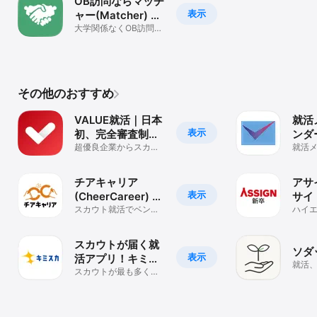
OB訪問ならマッチ
表示
ャー(Matcher) 新
卒就活アプリ
大学関係なくOB訪問！
面接練習,自己分析,イン
ターンができる
その他のおすすめ
VALUE就活｜日本
就活
表示
初、完全審査制の
ンダ
スカウト型就活ア
超優良企業からスカウ
Job
就活
トが届く、完全審査制
類し
プリ
ファ
の就活アプリ
ーも
チアキャリア
アサ
表示
(CheerCareer) ベ
サイ
ンチャー就活アプ
スカウト就活でベンチ
ハイ
ャー・成長企業とマッ
ャリ
リ
チング
ォー
スカウトが届く就
ソダ
表示
活アプリ！キミス
就活
カ
スカウトが最も多く届
いア
く就活アプリ