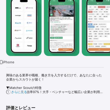
Watch
TV
iPhone
興味のある業界や職種、働き方を入力するだけで、あなたに合った
企業からスカウトが届く！

▼Matcher Scoutの特徴

①スカウト受信率97%！大手・ベンチャーなど幅広い企業が利用
さらに見る
中！

②SPI免除・ES免除・最短5日内定など特別選考ルートあり！

③興味のある業種・職種・理想の働き方などの就活軸を入力する
評価とレビュー
と、マッチ度の高いスカウトが届く！
