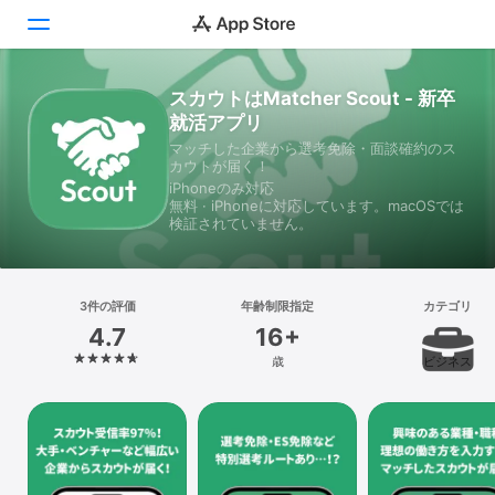
スカウトはMatcher Scout - 新卒
Today
就活アプリ
マッチした企業から選考免除・面談確約のス
ゲーム
カウトが届く！
iPhoneのみ対応
アプリ
無料 · iPhoneに対応しています。macOSでは
検証されていません。
Arcade
検索
3件の評価
年齢制限指定
カテゴリ
4.7
16+
プラットフォーム
歳
ビジネス
iPhone
iPad
Mac
Vision