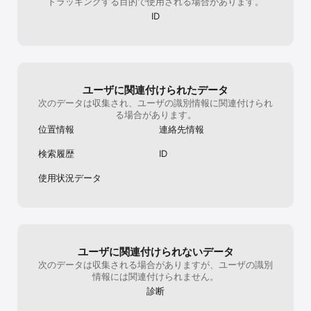
トラッキングする目的で使用される場合があります。
・株式会社出前館

・株式会社クイック

ID
・株式会社タイミー

・大和ライフネクスト株式会社

など400社以上の企業が利用中。

▼利用規約

https://matcher.jp/docs/terms

ユーザに関連付けられたデータ
次のデータは収集され、ユーザの識別情報に関連付けられ
▼プライバシーポリシー

る場合があります。
https://matcher.jp/docs/privacy
位置情報
連絡先情報
検索履歴
ID
使用状況データ
ユーザに関連付けられないデータ
次のデータは収集される場合がありますが、ユーザの識別
情報には関連付けられません。
診断