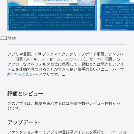
iPhone
iPad
Mac
Vision
Mac
Watch
TV
アプリや書類、URLブックマーク、クリップボード項目、テンプレ
ート項目 (メール、メッセージ、スニペット)、サーバー項目、ワー
クフローなどをフォルダ単位に整理して、起動または開きたいアイ
テムを速効で見つけることができる使い勝手の良いメニューバー常
駐型のランチャーアプリです。

さらに見る
アプリや書類、URLブックマーク、クリップボード項目、テンプレ
ート項目 (メール、メッセージ、スニペット)、サーバー項目、ワー
評価とレビュー
クフローなどをフォルダ単位に整理して、起動または開きたいアイ
テムを速効で見つけることができる使い勝手の良いメニューバー常
このアプリは、概要を表示するには評価件数やレビュー件数が不十
駐型のランチャーアプリです。フォルダの一覧リストと起動するア
分です。
イテムなどが並ぶ"ランチャーウィンドウ"に加え、横長の”バーラン
チャー、"丸い形状をした"リングランチャー"、ファンクションキー
押下の"ファンクションランチャー"を使い分けることができます。

アップデート
[ お好きなカテゴリーのフォルダにアプリと書類を登録 ]

ファンクションキーでアプリや登録済アイテムを実行す
バージョ