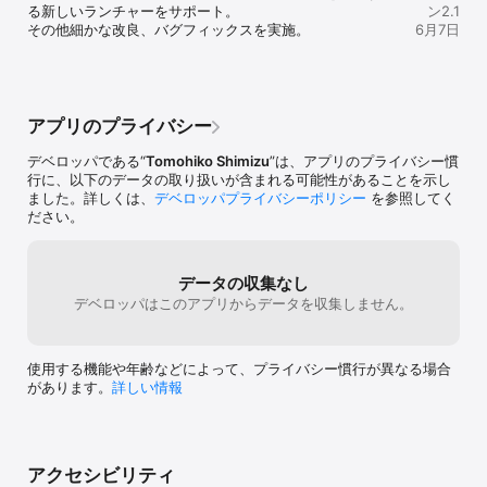
カテゴリーや利用頻度、作業シーン別にフォルダを作成して、アプ
る新しいランチャーをサポート。

ン2.1
リや書類(フォルダを含む)、URLブックマーク、クリップボード項
その他細かな改良、バグフィックスを実施。
6月7日
目、テンプレート項目、サーバー項目を登録し、タップ操作でアプ
リの起動または書類などを素早く開くことができます。

[ 4種類のランチャー画面を用意しています ]

フォルダの一覧リストと起動するアイテムなどが並ぶ”ランチャーウ
アプリのプライバシー
ィンドウ”に加え、横長の”バーランチャー、”丸い形状をした"リング
ランチャー"を使い分けることができます。バーランチャーとリング
デベロッパである“
Tomohiko Shimizu
”は、アプリのプライバシー慣
ランチャーは折り畳んだり元に戻したりできるオプション機能を用
行に、以下のデータの取り扱いが含まれる可能性があることを示し
意しています。

ました。詳しくは、
デベロッパプライバシーポリシー
を参照してく
ファンクションランチャーは、キーボードのファンクションキーを
ださい。
押下するだけで、割り当てたアプリや書類、ワークフローなどのア
イテムを起動、実行することができます。

[ ワンクリックでアプリと書類などを開けます ]

データの収集なし
登録したアプリや書類、URLブックマークはワンクリックで開ける
デベロッパはこのアプリからデータを収集しません。
他、各項目を右クリックして表示するコンテキストメニューで、選
択したアイテムをFinderで開くこともできます。

使用する機能や年齢などによって、プライバシー慣行が異なる場合
[ クリップボードからアイテムを登録可能 ]

があります。
詳しい情報
クリップボードに保存されている画像ファイルやテキストファイル
などを書類としてフォルダに登録することができます。

[ テンプレートを登録可能 ]

メール、メッセージ、リッチテキストをサポートするテキストのス
アクセシビリティ
ニペットを登録するテンプレート機能をサポートしています。
