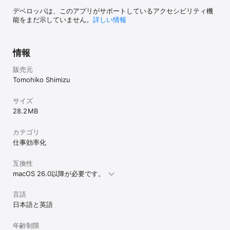
デベロッパは、このアプリがサポートしているアクセシビリティ機
[ サーバーを登録可能 ]

能をまだ示していません。
詳しい情報
指定したプロトコルとアドレスでサーバー情報を登録し、ワンクリ
ックでFinder経由でサーバーに接続することができます。

[ ワークフロー登録可能 ]

情報
各ワークフローでは、連続したアクション(アプリ、ファイル、フォ
ルダ、URL、シェル)を連続して実行することができます。

販売元
Tomohiko Shimizu
[ ホットキーでフォルダにアクセス ]

メニューバーまたはDockメニューからフォルダにアクセスできる
サイズ
他、ユーザ自身で設定したホットキーでフォルダ・ウインドウを一
28.2 MB
発で開くこともできます。

[ ドラッグ操作で登録や並べ替えが自由自在 ]

カテゴリ
アプリや書類をFinderから直接ドラッグして登録、フォルダ間のア
仕事効率化
イテムをドラッグ操作で移動、同一フォルダ内のアイテムの入れ替
えをドラッグ操作で実行できます。

互換性
[ 多彩な検索機能で目的のアイテムにアクセス ]

macOS 26.0以降が必要です。
アプリや書類名、URLタイトルなどによる検索、アプリのカテゴリ
ーによる絞り込み、書類のファイルタイプによる絞り込み、タグの
言語
色付けによる絞り込みなどが可能です。

日本語と英語
[ グリッド表示とリスト表示を切り替え可能 ]

年齢制限
フォルダに登録したアプリや書類などは、グリッド表示、または一