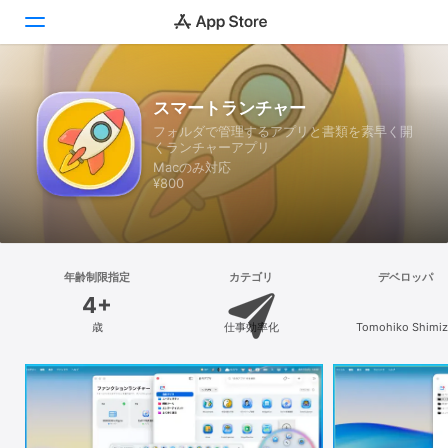
見つける
スマートランチャー
フォルダで管理するアプリと書類を素早く開
Arcade
くランチャーアプリ
Macのみ対応
創作する
¥800
仕事する
楽しむ
年齢制限指定
カテゴリ
デベロッパ
4+
開発する
歳
仕事効率化
Tomohiko Shimiz
カテゴリ
検索
プラットフォーム