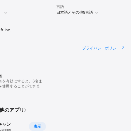
言語
。
日本語とその他9言語
t Inc.
プライバシーポリシー
有
有を有効にすると、6名ま
を使用することができま
のその他のアプリ
キャン
表示
canner