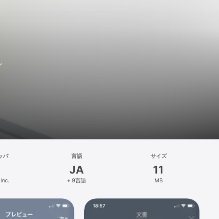
ン
ッパ
言語
サイズ
JA
11
Inc.
+ 9言語
MB