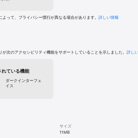
なおかつ 照明が十分であることを確認してください。

ュを使用してください。ただし、光沢のある文書の場合には光の反射にご注
によって、プライバシー慣行が異なる場合があります。
詳しい情報
プリに常に改良を加えており、当社にとってお客様からのご感想・ご要望は
boscanapp.com までご連絡ください。 ありがとうございます!
リが次のアクセシビリティ機能をサポートしていることを示しました。
詳し
されている機能
ダークインターフェ
イス
サイズ
11 MB