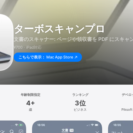
ターボスキャンプロ
文書のスキャナー: ページや領収書を PDF にスキャ
¥700 · iPad対応
こちらで表示：
Mac App Store
年齢制限指定
ランキング
デベロ
4+
3位
歳
ビジネス
Piksoft 