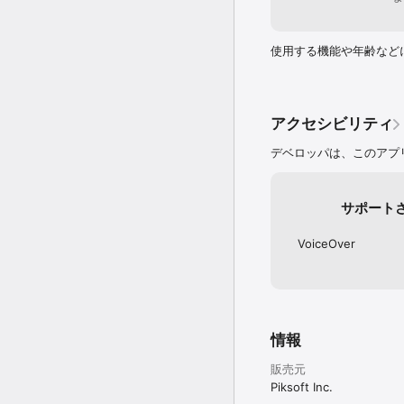
・文書が平らな状態で、
・暗い場所ではフラッシ
い。

使用する機能や年齢など
当社はターボスキャンア
です。 support@tur
アクセシビリティ
デベロッパは、このアプ
サポート
VoiceOver
情報
販売元
Piksoft Inc.