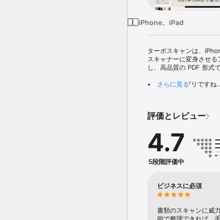
iPhone、iPad
ターボスキャンは、iPh
スキャナーに変身させるアプ
し、高品質の PDF 形
• 「最高のアプリですね
さらに見る
戻れませんね... Turb
•「非の打ち所がない、超
年4月)

評価とレビュー
TurboScan は高
4.7
して白黒の文書で求めら
トモードも用意されていま
ターボスキャンには、強
5段階評価中
の明るさ、回転、カラー
TurboScan には、
ビジネスに必須
とができます (特に暗めの場
回撮影することで、毎回
書類のスキャンに威
TurboScan の便利
能で整理できれば、