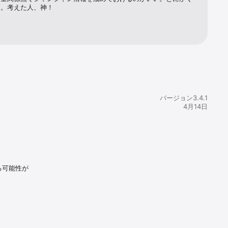
操作を簡単に
高。考えた人、神！
ーネット接続
バージョン3.4.1
4月14日
とが可能

る可能性が