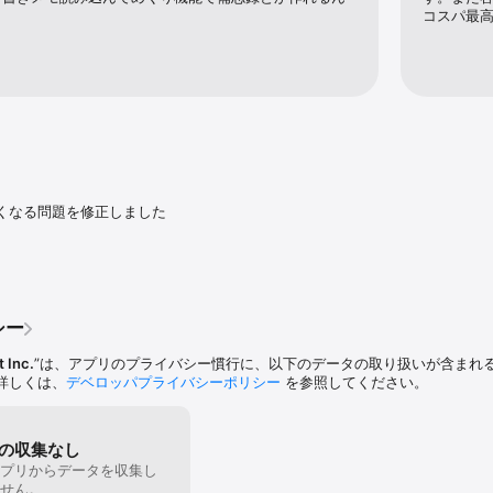
rnote などのオンラインストレージサービスにアップロードしたりといった
コスパ最
ne 上で実行されるため、データのプライバシーは安全に保護されます (インタ
＋傾き補正

 3x モードにより超シャープなスキャンを実現

コードによるロック対応

付けてフォルダ内に保存し、自由に検索可能

くなる問題を修正しました

や並べ替えが可能

刺を、PDF ページ上で自由に並べ替えて印刷可能

ですばやく送れる “自分にメールで送信” 機能

EG、PNG などの形式でメールやメッセージで送信したり、写真に保存したりするこ
にアップロード/自動アップロード/バックアップ可能

ropbox や Google Drive などのアプリで開いてクラウドに送信可能

シー
スキャンやクリップボードにコピー&ペーストして結合可能

DF で開く…を選択)

t Inc.
”は、アプリのプライバシー慣行に、以下のデータの取り扱いが含まれ
刷アプリを使った印刷に対応

詳しくは、
デベロッパプライバシーポリシー
を参照してください。
クトにサイズ調節調整

たり 4 秒未満)

ceOver を最適化

の収集なし
プリからデータを収集し
せん。