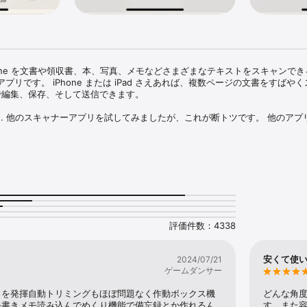
one を文書や領収書、本、写真、メモなどさまざまなテキストをスキャンで
リです。 iPhone または iPad さえあれば、複数ページの文書をすばや
式で編集、保存、そして送信できます。

... 他のスキャナーアプリを試してみましたが、これが断トツです。 他のアプ
oScan は、スキャナーアプリの最高峰です。」- (ユーザーレビュー、2021年3月)
便利で洗練されたアプリ。すべての人にお勧めします。」 - (ユーザーレビュー
度な高速アルゴリズムを用いて、ページ端を正確に自動検出、ページの傾き補正、影
れるコントラストの調節などの処理をすばやく実行します。 カラーモード、
す。

力かつとても使い勝手の良いインターフェイスが用意されています。 1 つの
評価件数：4338
コントロールなどすべての操作をワンタップで行えます！

SureScan と呼ばれる独自のスキャンモードが用意されており、よりシャープな
安くて使
2024/07/21
所での撮影時に威力を発揮します)。SureScan は同じ文書を iPhone のカメ
ゲームダンサー
最適な結果を出力できます。

力を発揮自動トリミングもほぼ問題なく作動ボックス機
どんな角
な "自分にメールで送信" 機能を使うと、ワンタップ操作であらかじめ指定したメ
手書きメモ読み込んでめくり機能で備忘録とか作れるん
す。また