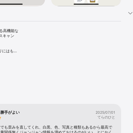
きる高機能な
くスキャン
リにはもう


、2021
の除去、そ
およびフォ
画面で画像
画像を得るこ
い勝手がよい
2025/07/01
ラで 3 
てらのひと
度でも歪みを直してくれ、白黒、色、写真と種類もあるから最高で
ールアドレス
容量関係無くジャンジャン情報を溜めておけるのがいい。とにかく