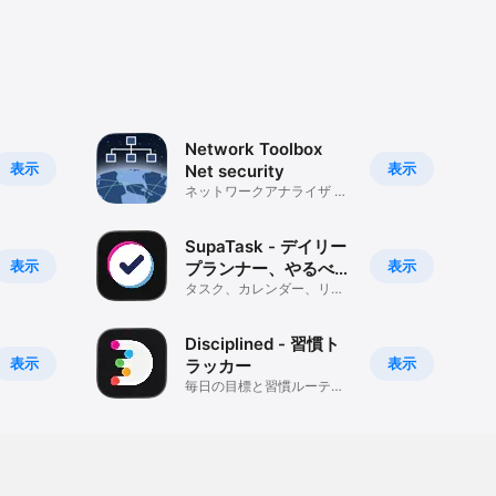
Network Toolbox
表示
表示
Net security
ネットワークアナライザ セ
キュリティ WIFI
SupaTask - デイリー
表示
表示
プランナー、やるべき
こと
タスク、カレンダー、リマ
インダー,
Disciplined - 習慣ト
表示
表示
ラッカー
毎日の目標と習慣ルーティ
ン