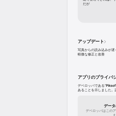
に文書を送ったり、Eve
だが
行えます。

すべての処理は iPho
不要)。

ターボスキャンの特長:

• 自動的に用紙端を検出
• 独自の SureScan
アップデート
• Touch ID & パス
• ドキュメントに名前を
写真からの読み込みが遅
• いつでもページの追加
軽微な修正と改善
• 複数の領収書および名
• スキャンデータをメール
• 文書は PDF、JP
• iCloud Drive 
• PDF や JPEG を D
アプリのプライバ
• スキャンデータを他の
• AirDrop 機能対応 (P
デベロッパである“
Piksof
• AirPrint および印
あることを示しました。
• 添付ファイルはコンパ
• 超高速処理 (1 ページあ
• 視覚障がい者向けの Voi
データ
デベロッパはこのア
スキャンに関するヒント

ま