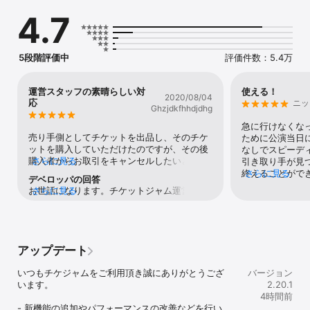
ケット購入が可能

4.7
③公演当日までやり取りできるから、急な予定変更にも

④定価以下のチケットも多い

⑤会員登録・アプリ利用は完全無料のチケットアプリ

5段階評価中
評価件数：5.4万
＼チケジャムはこんな方におすすめ／

◆ ライブやコンサート、イベント売買に対応している

◆ 欲しいスポーツ・音楽イベント・コンサートのチケット出品がさ
運営スタッフの素晴らしい対
使える！
2020/08/04
れた際に通知が届く電子チケットアプリ

応
ニッ
Ghzjdkfhhdjdhg
◆ 公演日程から探せる検索機能を備えたアプリ

◆ 落選時にも譲ってくれる出品者が見つかるライブチケットリセー
急に行けなくな
ルサービス

売り手側としてチケットを出品し、そのチケ
ために公演当日
◆ リセール・トレードに特化したチケットアプリを探している方に
ットを購入していただけたのですが、その後
なしでスピーデ
最適

購入者からお取引をキャンセルしたいとの申
さらに見る
引き取り手が見
◆ 販売から仲介までカバーしているチケットアプリ

し出がありました。（この方の申し出には非
終えることがで
さらに見る
デベロッパの回答
◆ お得・スムーズにチケット入手ができるチケット取引設計

常に困りましたが:/）運営にお問い合わせし
ジャムから自分
お世話になります。チケットジャム運営事務
さらに見る
◆ 当日までチケット取引ができ、手渡しもあるフリマ形式

たところ、すぐ対応して頂きスムーズにお取
に本人確認が必
局の綾瀬です。 スタッフの対応につきまして
◆ 万が一チケットが届かない場合にも全額返金保証が付いているサ
引をキャンセルすることができました。質問
システムだと思
お褒めのお言葉を頂戴し大変嬉しく思いま
ービス

にも答えていただき、お詫びとしてポイント
もスムーズで、
す。この度はチケットジャムをご利用いただ
◆ あんしん決済で、事務局が資金管理を行う安全なチケット売買

もプレゼントしていただき、お取引がキャン
にとても使い勝
き誠にありがとうございました。また、お取
◆ 実績豊富で信頼性の高い安心できるチケット取引アプリ

セルになり少しショックでしたが、運営スタ
アップデート
引がキャンセルとなってしまった事大変心苦
◆ 24時間体制のサポートが用意されているチケットサービス

ッフさんのお気遣いがとても嬉しかったで
しく感じております。今後も万全のサポート
◆ やることリスト機能があり、チケット取引忘れを防止できる設計

す。その他のことでも意見を送ったことがあ
いつもチケジャムをご利用頂き誠にありがとうござ
体制でお客様の満足度向上に取り組んで参り
バージョン
◆ ファンクラブ先行や一般発売で逃した人に便利

るのですが、すぐお返事+ばっちり対応して
います。

ますので、今後ともどうぞよろしくお願いい
2.20.1
◆ KPOP、JPOP、海外アーティストなどの音楽ライブに強いチケッ
くれました。他のユーザーのレビューも拝見
たします。 またのご利用を心よりお待ちして
4時間前
トアプリ

させて頂きましたが、そもそも定価の倍以上
- 新機能の追加やパフォーマンスの改善などを行い
おります。