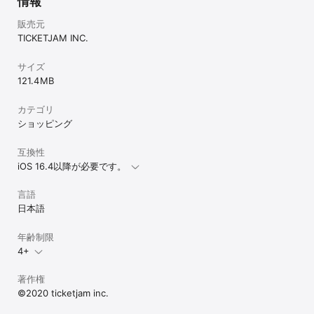
情報
つかる！

販売元
＼5つのサポートで安心・安全なチケット取引を／

TICKETJAM INC.
1. 安心できるお金のやりとり：チケット代金は一度運営にてお預か
りし、取引終了後にチケット出品者にお渡ししています

2. 入場補償システム「あんしん補償プレミアム」：万が一入場でき
サイズ
なかった場合の返金補償サービスです

121.4 MB
3. 安心配送システム「匿名配送」

4. 24時間のサポート体制：お困りの際には、チケジャム運営事務局
カテゴリ
にお問い合わせください

ショッピング
5. 高額転売への徹底した取り組み

【手数料】

互換性
・サービスの基本利用は無料です。

iOS 16.4以降が必要です。
以下の場合にのみ、所定の手数料が発生します。

言語
▼チケット購入者

日本語
・チケット購入時および決済時

▼チケット出品者

・取引完了時

年齢制限
・売上金の振り込み時

4+
【注意事項】

著作権
※チケット購入・チケット出品にはチケジャムへの会員登録（無料）
が必要となります。
©2020 ticketjam inc.