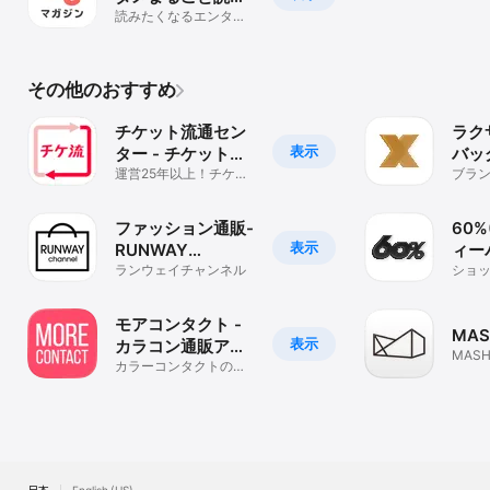
るニュースアプリ
読みたくなるエンタメ
情報記事毎日配信中！
その他のおすすめ
チケット流通セン
ラク
表示
ター - チケットリ
バッ
セール・チケット
運営25年以上！チケッ
ファ
ブラ
ト出品・購入！電子チ
自由で
アプリ
タル
ケット＆紙チケット
ション
ファッション通販-
60
表示
RUNWAY
ィー
channel
ランウェイチャンネル
アジ
ショ
ン通
モアコンタクト -
MAS
表示
カラコン通販アプ
MAS
リ
カラーコンタクトのレ
プリ
ビュー、着画、動画が
豊富なアプリ