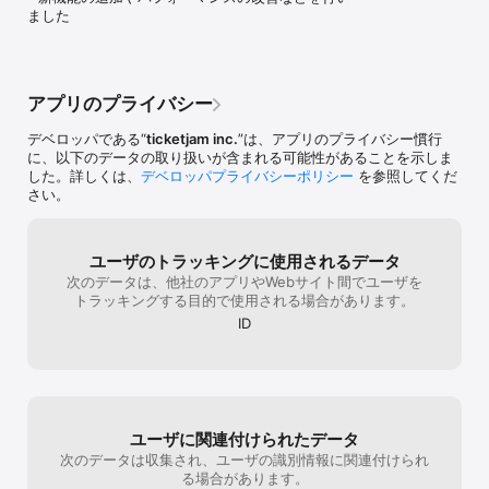
◆ 映画イベントや試写会などプレミアチケット取引実績も多数

でチケットを「売らない」「買わない」が大
ました
◆ 全国ツアーに参加したいファンにとって頼れるチケットアプリ

事ですよね。それは私たち出品者、購入者が
◆ 音楽フェスや野外イベントにも対応しているリセールプラットフ
気をつけることです。運営スタッフさん達も
ォーム

そういう方々を規制、排除する範囲の限界は
◆ アニメ・漫画イベント向けのリクエスト投稿機能が活用されてい
あります。安全にチケット売買できる場を提
る

供して頂いているのですから、まずは私たち
アプリのプライバシー
◆ プロ野球などスポーツ観戦の公式戦チケット取引対象

ユーザー自身が気をつけるべきだと思いま
◆ QRやスマホなど電子チケットの利便性に優れたアプリ

す。
デベロッパである“
ticketjam inc.
”は、アプリのプライバシー慣行
◆ 新着チケット出品の通知が届くため、見逃さずにチケット購入検
に、以下のデータの取り扱いが含まれる可能性があることを示しま
討ができる設計

した。詳しくは、
デベロッパプライバシーポリシー
を参照してくだ
◆ スマートフォンでスキマ時間にチケット検索・チケット購入が完
さい。
了

◆ 予定変更にも対応しやすい直前まで譲渡できるチケット取引機能

◆ ネット通販やオークション経験者にも使いやすいデザイン

ユーザのトラッキングに使用されるデータ
◆ 希望チケットの価格が下がったときに通知を受け取れる価格追跡
次のデータは、他社のアプリやWebサイト間でユーザを
機能

トラッキングする目的で使用される場合があります。
◆ チケット探しの合間にエンタメニュースや公演情報もチェック可
能

ID
＼チケジャムのおすすめポイント／

▼人気のチケットが安心・安全に手に入る！

・良席、定価以下のチケットが多数出品中！

・欲しいチケットがない時はリクエスト機能でアピール！

・新着アラートで欲しいチケット出品をいち早くお知らせ！

ユーザに関連付けられたデータ
次のデータは収集され、ユーザの識別情報に関連付けられ
▼簡単にチケット出品できる！

る場合があります。
・最短1分でチケット出品
