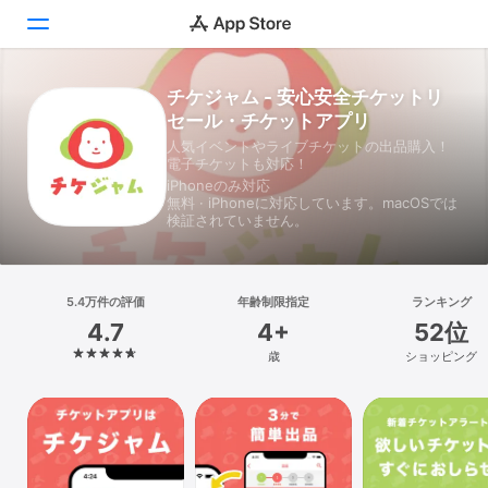
チケジャム - 安心安全チケットリ
Today
セール・チケットアプリ
人気イベントやライブチケットの出品購入！
ゲーム
電子チケットも対応！
iPhoneのみ対応
アプリ
無料 · iPhoneに対応しています。macOSでは
検証されていません。
Arcade
検索
5.4万件の評価
年齢制限指定
ランキング
4.7
4+
52位
プラットフォーム
歳
ショッピング
iPhone
iPad
Mac
Vision