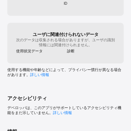
ID
・紙のチケット取引はもちろん、コンビニ発券、電子チケット、QR
チケット、スマホチケットなど様々なチケット形式

▼公演当日までチケット売買！

・電子チケット・発券番号・手渡しでのチケット販売ができるか
ら、公演直前まで売買可能！

ユーザに関連付けられないデータ
▼豊富なジャンルのチケット売買！

次のデータは収集される場合がありますが、ユーザの識別
【取り扱いジャンル（一部）】

情報には関連付けられません。
・ライブ/コンサート

使用状況データ
診断
ロック/アイドル/K-POP/J-POP/声優/アニメ/歌い
手/YouTuber/Vtuber/ソロミュージシャン/海外アーティスト/クラ
シック/ジャズ/ピアノ（ぴあの）など音楽全般

・スポーツ

使用する機能や年齢などによって、プライバシー慣行が異なる場合
野球/サッカー/フィギュアスケート/バレエ/ダンス/プロレス/格闘
があります。
詳しい情報
技/ボクシング/バスケットボール/大相撲/バレーボール/アメフト/テ
ニス/ゴルフ/スノーボード・スケートボードなど

・演劇/ステージ

ミュージカル/舞台/お笑い/歌舞伎/歌劇など

アクセシビリティ
・イベント/フェス/テーマパーク

遊園地/花火大会/お祭り/舞台挨拶/試写会/ゲームイベントなど

デベロッパは、このアプリがサポートしているアクセシビリティ機
能をまだ示していません。
詳しい情報
国内外の人気アーティストの公演や音楽フェス、芸人のライブや人
気俳優の舞台、各スポーツのリーグ戦からワールドカップまで幅広
くチケットをお取り扱い中！

買い損ねた人も・誰かに譲りたい人も「チケジャム」ならすぐに見