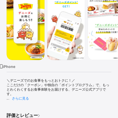
Watch
TV
iPhone
＼デニーズでのお食事をもっとおトクに！／

ここだけの「クーポン」や独自の「ポイントプログラム」で、もっ
とわくわくするお食事体験をお届けする、デニーズ公式アプリで
す。

さらに見る
お誕生日月にはバースデーデザート&スペシャルクーポンプレゼン
ト！

小学生までのおこさまの誕生日をご登録いただくと、おこさま限定
評価とレビュー
のクーポンも誕生日月に配信されます。
