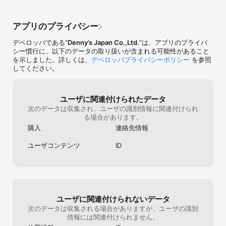
▼店舗検索

お近くの店舗を検索したり、営業時間、駐車場の有無など店舗ごと
アプリのプライバシー
の情報をご確認いただけます。

デベロッパである“
Denny’s Japan Co.,Ltd.
”は、アプリのプライバ
他にも、便利なサービスがたくさん！

シー慣行に、以下のデータの取り扱いが含まれる可能性があること
ぜひPush通知をONにして、デニーズのお得な情報を受け取ってく
を示しました。詳しくは、
デベロッパプライバシーポリシー
を参照
ださい。

してください。
※26年7月16日時点の情報です。

※画像はイメージです。
ユーザに関連付けられたデータ
次のデータは収集され、ユーザの識別情報に関連付けられ
る場合があります。
購入
連絡先情報
ユーザコンテンツ
ID
ユーザに関連付けられないデータ
次のデータは収集される場合がありますが、ユーザの識別
情報には関連付けられません。