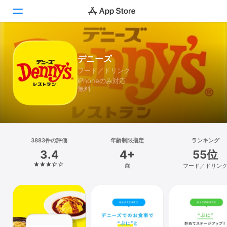
Today
デニーズ
フード／ドリンク
ゲーム
iPhoneのみ対応
無料
アプリ
Arcade
検索
3883件の評価
年齢制限指定
ランキング
3.4
4+
55位
プラットフォーム
歳
フード／ドリン
iPhone
iPad
Mac
Vision