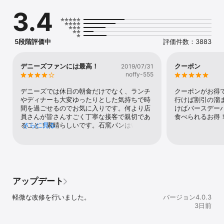
3.4
【おトクなポイントプログラム】

デニーズでお食事・店頭商品を購入すると、デニーズアプリ独自の
ポイント「デニーズポイント」と「ぷに」が貯まります。

5段階評価中
評価件数：3883
▼＜NEW＞デニーズポイント

貯めたポイントで、人気メニューやDenny’s Table商品、クーポンと
デニーズファンには最高！
クーポン
2019/07/31
交換できます！

noffy-555
▼ぷに

デニーズでは休日の朝食だけでなく、ランチ
クーポンがお得
貯めてステージアップ！

やディナーも大変ゆったりとした気持ちで時
行けば割引の溜
ステージごとにお得なクーポンを配信します。

間を過ごせるのでお気に入りです。何より店
けばバースデー
員さんが皆さんすごく丁寧な接客で親切であ
食べられるお得
ること！素晴らしいです。石窯パンはいつも
さらに見る
【アプリ機能紹介】

買っていきますし、デザートも食べたいもの
▼ホーム

が揃っている！時代にあった美味しいものば
デニーズのメニューやキャンペーン、様々な取組を掲載していま
かりです。先日は初めてバースデーパンケー
す。

キをいただきました。デニーズファンとして
最高のプレゼントです。今後も家族で利用さ
▼メニュー

せていただきます。
アップデート
デニーズのメニューや価格、栄養成分をご確認いただけます。

軽微な改修を行いました。
バージョン4.0.3
▼クーポン

3日前
デニーズの店舗でお使いいただけるお得なクーポンを配信していま
す。
