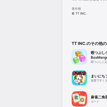
著作権
© TT INC.
TT INC.のその他
暇つぶしゲ
BoxMerg
暇つぶしに
ーム系パズ
まいにち
放置ですく
麻雀二角
カード