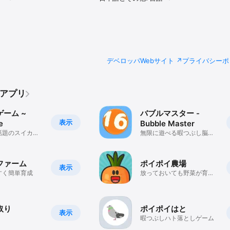
デベロッパWebサイト
プライバシーポ
のアプリ
ーム ~
バブルマスター -
表示
e
Bubble Master
話題のスイカゲ
無限に遊べる暇つぶし脳ト
ルを楽しもう！
レパズル
ファーム
ポイポイ農場
表示
すく簡単育成
放っておいても野菜が育
つ！簡単放置ゲーム
取り
ポイポイはと
表示
暇つぶしハト落としゲーム