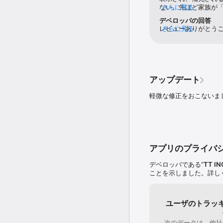
ない。先ほど家族が
さらに見る
換しようとしたが、
デベロッパの回答
LINEをやっていな
レビューありがとう
さらに見る
分のが交換できないの
いません。誠に恐れ入り
近く貯めたポイント
サポート」にアクセ
し、不具合さえなけ
いただけますと幸い
に勿体ない。早急な
で少々お時間を頂戴
ようお願いいたしま
アップデート
たします。
軽微な修正をおこないま
アプリのプライバ
デベロッパである“
TT IN
ことを示しました。詳し
ユーザのトラッ
次のデータは、他社