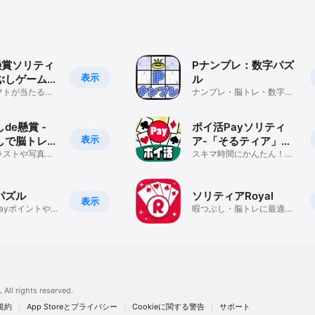
懸賞ソリティ
Pナンプレ：数字パズ
表示
つぶしゲーム
ル
気
フトが当たる！
ナンプレ・脳トレ・数字パ
遊んでポイント
ズルゲーム
de懸賞 -
ポイ活Payソリティ
表示
しで脳トレ&
ア-「そるティア」ポ
ラストや写真で
イント貯まる
スキマ時間にかんたん！気
が楽しめる懸賞
軽に遊べる定番カードゲー
ム！
パズル
ソリティアRoyal
表示
Payポイントや
暇つぶし・脳トレに最適な
ドをゲット！！
簡単ソリティア
.
All rights reserved.
規約
App Storeとプライバシー
Cookieに関する警告
サポート