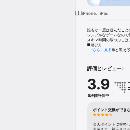
iPhone、iPad
誰もが一度は遊んだこと
シンプルなゲームなので
スキマ時間の暇つぶしはこ
■遊び方

・カードの色(赤と黒)が
さらに見る
・数字が小さいカードを
・全てのカードを表向き
■便利機能

評価とレビュー
・ヒント：動かせるカード
・一手戻す(UNDO)：
3.9
・やり直し：手詰まりに
■こんな人におすすめ

・トランプで遊ぶのが好き
・カジュアルゲームが好き
5段階評価中
・ソリティア(クロンダイ
・シンプルなゲームが好き
・簡単なゲームが好きな人
ポイント交換ができ
・気軽に遊べるゲームア
・飽きずに長く続けられ
・一人で楽しめるゲーム
楽天ポイントに交換
表示され、補充され