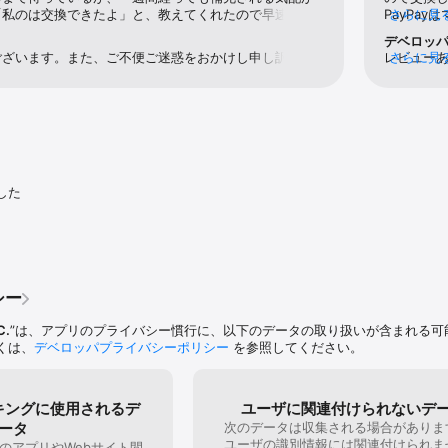
「私のは交換できたよ」と、教えてくれたので早速、交
PayPa
さらに見
交換ができなかった。不具合報告をしようにも自分は
それをSa
デベロッ
い為、不具合報告もできない。他の人が交換できたのに自
いことが
ございます。また、ご不便ご迷惑をおかけし申し訳ござ
レビュー
さらに見
は一体どういうことなんだろう？このままだと1000p
がLINE
ますが、App Storeの当アプリのページから「App 
す。今後
も無駄になってしまう気がする。ゲーム自体は楽しい
と思います
スし、最下部に記載されているメールアドレスにご連絡
トクトク
ればポイントも貯まる良いアプリだと思うが、それだけ
てくるので
です。なお、メールでのお問い合わせの場合、お返事ま
改善を願う。
にか不具合
する可能性がございますので、予めご了承くださいます
す。デイリ
す。引き続き、トクトクソリティアをよろしくお願いい
続ければ
っと稼げ
でスキッ
した
をつけて
換できる額
ます。ポ
いのです
せん。ゲ
画面にちょ
シー
誤タップす
力的です
C.
”は、アプリのプライバシー慣行に、以下のデータの取り扱いが含まれる可
やりましょ
くは、
デベロッパプライバシーポリシー
を参照してください。
キングに使用されるデ
ユーザに関連付けられないデ
ータ
次のデータは収集される場合がありま
ユーザの識別情報には関連付けられま
のアプリやWebサイト間