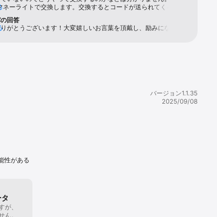
yはマネーライトで交換します。交換するとコードが送られてくるので
る
fariやChromeに入力して貰います。交換しても在庫が無いと貰えな
パの回答
あります。そのせいでコードが消えてしまったことがあったのです
ありがとうございます！大変嬉しいお言葉を頂戴し、励みになりま
る
で問い合わせたらコードを再度貰えました。対応は早くて丁寧でいい
も皆様にお楽しみいただけるよう運営してまいります。引き続き、
。日本語で対応して貰えます。Amazonは交換したらコードが出
ソリティアをよろしくお願いいたします。
そのままAmazonでそのコードを入力するだけで大丈夫です。な
がある時は公式LINEにお問い合わせしてみた方がいいと思いま
ーとして動画を見ると1ポイントもらえます。それだけでも100日
交換はできますが、毎日しないと意味が無いのでゲームした方がも
ます。戻すのボタンを何回か押すと広告が出てきます。基本的に5秒
プ出来るので大丈夫ですが、連打してると飛ばされたりするので気
バージョン1.1.35
ください。最初の方は簡単なのですぐに交換できると思います。交
2025/09/08
は100円です。1ポイント=1円です。私はこのアプリを結構使って
イ活をめちゃくちゃしてる私としてはそこまで広告がウザったくな
が、あまり広告を見慣れない方はちょっと多いなと思うかもしれま
ームを始める前と後は広告が流れます。ゲームがクリアするとその
っとした広告が出てきます。(2回に1回ぐらいの頻度です)最初は
ることが多かった…100円で交換できるのですぐ交換できるのが魅
。わたしはこのアプリなくなると困るレベルで愛用してます…皆様
能性がある
う!!
ータ
すが、
せん。