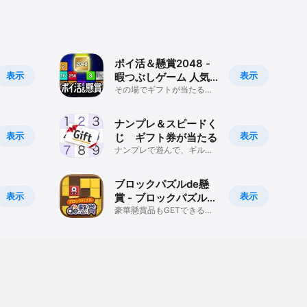
メ「見える子ちゃん」公式
ゲーム
ポイ活＆懸賞2048 -
表示
表示
暇つぶしゲーム 人気
面白い
その場でギフトが当たる！
パズルで遊んでポイントを
貯めよう！
ナンプレ＆スピードく
表示
表示
じ ギフト券が当たる
ナンプレで遊んで、ギルト
券がその場で当たる懸賞に
参加しよう
ブロックパズルde懸
表示
表示
賞 - ブロックパズルを
解いて懸賞応募！
豪華懸賞品もGETできるブ
ロックパズル×懸賞アプ
リ！