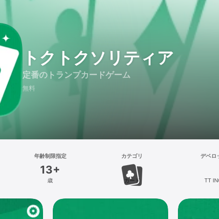
トクトクソリティア
定番のトランプカードゲーム
無料
年齢制限指定
カテゴリ
デベロ
13+
歳
カード
TT IN