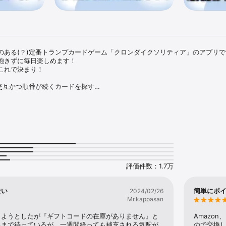
のある(？)定番トランプカードゲーム「クロンダイクソリティア」のアプリで
飽きずに毎日楽しめます！

れで決まり！

交互かつ順番が続くカードを探す

数字が大きいカードの上に移動する

にすることができればゲームクリア！

がわかるよ！

動かしたカードを元に戻せるよ！

なった配列を最初からやり直せるよ！

な人

な人

評価件数：1.7万
ク)が好きな人

な人



ない
簡単にポ
2024/02/26
プリを探している人

Mr.kappasan
るゲームアプリを探している人

アプリを探している人
しようとしたが『ギフトコードの在庫がありません』と
Amazo
るまで待っているが、一週間経っても補充される気配が
ので交換