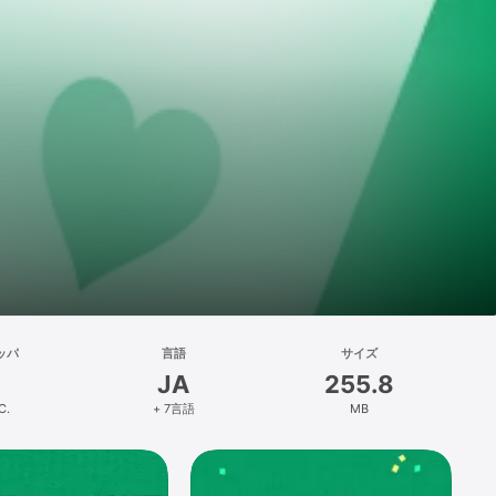
ッパ
言語
サイズ
JA
255.8
C.
+ 7言語
MB