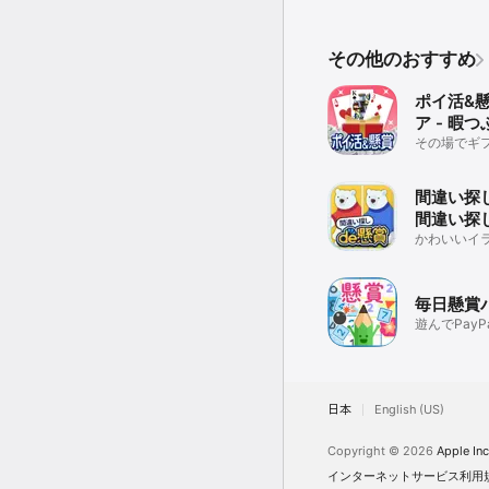
その他のおすすめ
ポイ活&
ア - 暇
脳トレ 人
その場でギ
隙間時間に
を貯めよう
間違い探し
間違い探
懸賞
かわいいイ
間違い探し
アプリ
毎日懸賞
遊んでPay
ギフトコー
日本
English (US)
Copyright © 2026
Apple Inc
インターネットサービス利用