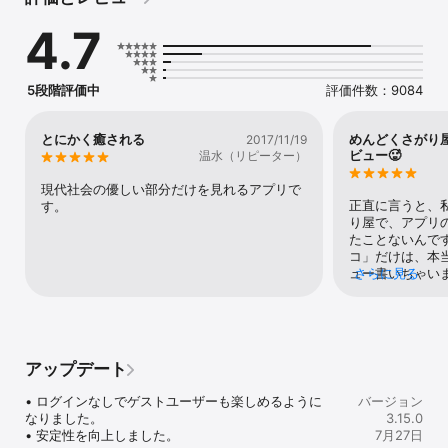
4.7
◆ うちのコのアルバムが育つ

かわいい写真と思い出を楽しく投稿しているうちに、だんだん思い
出の詰まったアルバムが育っていきます。犬猫好きしかいない平和
な世界なので、思いっきり「うちのコ自慢」ができ、たくさんハー
5段階評価中
評価件数：9084
トがもらえます。

◆ 飼っていなくても「見るだけ」で癒やされる

とにかく癒される
めんどくさがり
2017/11/19
犬と猫が、いつでもたくさん見られます。毎日更新される「放送
ビュー🥵
温水（リピーター）
局」では、おすすめの投稿、楽しい読みものやイベント情報を紹
介。日々の楽しみとして、ぜひご活用ください。

現代社会の優しい部分だけを見れるアプリで
正直に言うと、
す。
◆ やさしい犬猫コミュニティ

り屋で、アプリ
犬猫好きどうしで楽しくやりとりしながら、困ったときには相談し
たことないんで
たり、病気のときには励ましてもらったり。お互いの「うちのコ」
コ」だけは、本
をかわいがる知り合いが全国に増えていきます。

ュー書いちゃい
さらに見る
るワンちゃんや
◆ もしもの時の「迷子捜し」サポート

て、見てるだけ
万が一うちのコが迷子になったときには、位置情報を利用してご近
ラした時とか、
所のユーザーへ通知し、専用の掲示板で迷子捜しの協力を呼びかけ
も、このアプリ
ます。 あらかじめ登録されたプロフィールから自動的につくられる
と、スーッて落
アップデート
迷子チラシは、コンビニなどで印刷して配布することも可能です。 
😆😼ってなれ
迷子捜しは人海戦術。「ドコノコ」のユーザーが増えれば増えるほ
る！それで、だ
• ログインなしでゲストユーザーも楽しめるように
バージョン
ど、迷子の見つかる可能性は高くなります。

愛犬も投稿しち
なりました。

3.15.0
いいねとかコメ
• 安定性を向上しました。
7月27日
◆ 世界にひとつのオリジナルグッズ

い嬉しい！「可