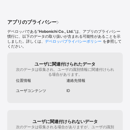
うちのコのとっておきの写真を使って、カレンダーやフォトキュー
はうちの犬なの
ブなどオリジナルのグッズも作れます。

ぉぉぉ！」って
持ちになります
◆ 無料・広告なし

ワンニャンはフ
アプリのプライバシー
ドコノコはコンテンツ利用が、無料・無制限。広告も入りません。
見に行けるから
「ほぼ日」が大切に運営しているため、安心して長くご利用いただ
の子やばい！可
デベロッパである“
Hobonichi Co., Ltd.
”は、アプリのプライバシー
けます。

て、会話も増え
慣行に、以下のデータの取り扱いが含まれる可能性があることを示
犬と猫が人をつなぐ、やさしいSNS「ドコノコ」。 今後、楽しい読
したのが、「迷
しました。詳しくは、
デベロッパプライバシーポリシー
を参照して
みものや、投稿企画などもますます充実。 犬や猫といっしょに暮ら
で迷子になって
ください。
している人も、そうでない人も、日々の楽しみと、万が一への備え
るんです。チラ
としてぜひ、ご参加ください。
トで広く呼びか
犬の散歩の時に
助け合えるって
ユーザに関連付けられたデータ
もすごく使いや
次のデータは収集され、ユーザの識別情報に関連付けられ
猫飼ってる人、
る場合があります。
アプリです。癒
位置情報
連絡先情報
全部そろってる
ユーザコンテンツ
ID
ユーザに関連付けられないデータ
次のデータは収集される場合がありますが、ユーザの識別