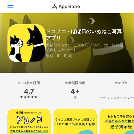
Today
ドコノコ - ほぼ日のいぬねこ写真
アプリ
ゲーム
犬猫好きが集まるやさしいSNS。犬・猫の迷
子捜しもサポート
アプリ
無料 · iPad対応
Arcade
検索
9084件の評価
年齢制限指定
カテゴリ
4.7
4+
プラットフォーム
歳
ソーシャルネットワー
iPhone
iPad
Mac
Vision