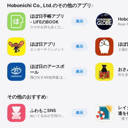
Hobonichi Co., Ltd.のその他のアプリ
ほぼ日手帳アプリ
Hobo
表示
- LIFEのBOOK
Real-
スマホを持ち歩くだけ
App
で日記に。
ほぼ日アプリ
ほぼ
表示
エンターテインメント
２歳か
の。
ほぼ日のアースボ
おさ
表示
ール
街を
飛び出すAR地球儀 ほぼ
う。
日のアースボール専用
と仲
アプリ
その他のおすすめ
レイ
ふわもこSNS
表示
達を
ぬいぐるみが主役のア
「後
プリ
文通