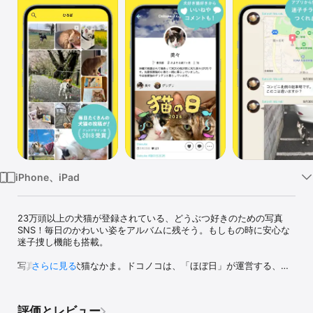
Watch
TV
iPhone、iPad
23万頭以上の犬猫が登録されている、どうぶつ好きのための写真
SNS！毎日のかわいい姿をアルバムに残そう。もしもの時に安心な
迷子捜し機能も搭載。

写真で広がる犬猫なかま。ドコノコは、「ほぼ日」が運営する、犬
さらに見る
と猫の写真を投稿して楽しむ「やさしいSNS」です。 愛犬・愛猫の
アルバムとしてはもちろん、飼っていない人も見るだけで癒やされ
ます。 万が一の「迷子捜し」機能も備えた、安心のコミュニティへ
評価とレビュー
ようこそ！
