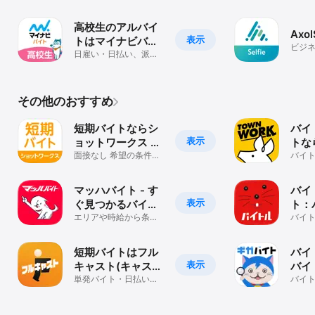
リ！ 第二新卒 等の求
け！
事探し
人・仕事が豊富
プリ
高校生のアルバイ
Axol
表示
トはマイナビバイ
ビジ
ト！短期・単発バ
日雇い・日払い、派遣
のバイト探しにも！学
イトも
生向けバイトアプリ
その他のおすすめ
短期バイトならシ
バイ
表示
ョットワークス す
トな
ぐ働ける単発バイ
面接なし 希望の条件で
ク 
バイ
スキマ時間に働けるバ
仕事
ト探し
で仕
イトが多数
バイ
マッハバイト - す
バイ
表示
ぐ見つかるバイ
ト：
ト・アルバイト求
エリアや時給から条件
バイ
バイ
検索！自分に合う求人
バイ
人
トの
が探せる
単発
短期バイトはフル
バイ
表示
キャスト(キャスト
バイ
ポータル)単発バイ
単発バイト・日払いバ
ルバ
バイ
イトを豊富に掲載！ス
リ バ
ト・派遣
イト
キマバイト探しなら
ト・