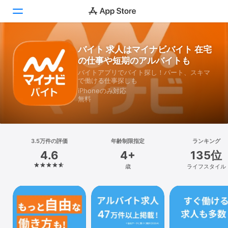
バイト 求人はマイナビバイト 在宅
Today
の仕事や短期のアルバイトも
ゲーム
バイトアプリでバイト探し！パート、スキマ
で働ける仕事探しも
iPhoneのみ対応
アプリ
無料
Arcade
検索
3.5万件の評価
年齢制限指定
ランキング
4.6
4+
135位
プラットフォーム
歳
ライフスタイル
iPhone
iPad
Mac
Vision