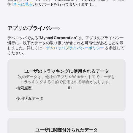
み」、「シフト制」、「在宅ワーク」が嬉しいパートや正社員求人
後までの一貫したサポートを行ってまいります！

さらに見る
等、それぞれのニーズに合った幅広い求人を検索できます。

なお、ご利用する上で何か不具合やお困りごとがございま
また、「高校生歓迎」、「ネイル・ピアスOK」、「週1～」、「1日
したら、「 
4時間以内」、「大学生歓迎」、「フリーター歓迎」、「主婦（主
https://baito.mynavi.jp/support/UserSupportInput.do 
夫）歓迎」などの条件の指定も可能。

」宛にお問い合わせいただけますと幸いです。
「時間割のスキマにリモートワークで働きたい」「春休み・夏休み
アプリのプライバシー
などの長期休み期間中にバイトをしたい」「派遣バイトだけに応募
したい」などあなたのライフスタイルに合ったアルバイトを検索で
デベロッパである“
Mynavi Corporation
”は、アプリのプライバシー
きます。

慣行に、以下のデータの取り扱いが含まれる可能性があることを示
しました。詳しくは、
デベロッパプライバシーポリシー
を参照して
● こだわり条件を掛け合わせて細かく検索できます

ください。
具体的には、

高校生・大学生の夏休み、冬休みなどの給料が欲しいタイミングの
みのリゾートバイト、

ユーザのトラッキングに使用されるデータ
大学の時間割を気にせずにどこででもできるリモートワーク求人、

次のデータは、他社のアプリやWebサイト間でユーザを
シフトを自由に組めるカフェバイト、

トラッキングする目的で使用される場合があります。
給与が日当で出るのがうれしい高収入の登録制派遣求人、

在宅ワークが可能なオフィスワークバイト、

検索履歴
ID
年末年始、クリスマス、お歳暮など冬にしかできないシーズナルバ
イト、など

使用状況データ
あなたがこだわりたい条件を複数掛け合わせてアルバイト求人を調
べることができます。

● 安心して求人を探せる環境をご用意

「アルバイトをしたことがなくて不安…」、そんな方のために、未
経験でも挑戦できる求人をたくさん掲載！

ユーザに関連付けられたデータ
ナイトワーク関連の求人も掲載していないので、安心して求人を探