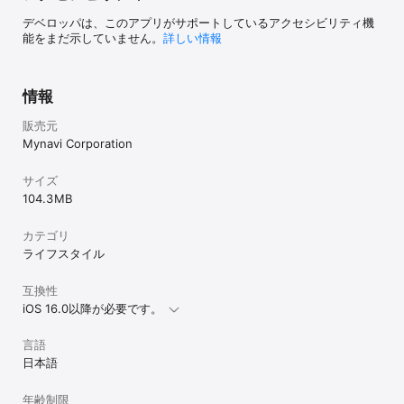
デベロッパは、このアプリがサポートしているアクセシビリティ機
●こんな求人が掲載中！

能をまだ示していません。
詳しい情報
・試験監督、家庭教師、採点などの教育系のアルバイト

・居酒屋、レストラン、バー、ファーストフードなどの飲食・フー
ドのアルバイト

・簡単なポイント稼ぎが在宅ワークでできるアンケートモニターの
情報
アルバイト

・ブライダル、アパレル、家電量販店などの販売のアルバイト

販売元
・コンビニ、スーパーのアルのアルバイト

Mynavi Corporation
・医療、介護、学童保育などのアルバイト

・シール貼り、おもちゃの検品・梱包などのアルバイト

・データ入力、テレアポなどのオフィスワークのアルバイト

サイズ
・早朝、時給1000円以上、シフト自由などの検索軸を組み合わせて
104.3 MB
のアルバイトが見つかる

・他のお仕事アプリにはない珍しいお仕事を検索して見つけたい

カテゴリ
・年末年始のお歳暮、お正月のおせち/クリスマスのケーキ販売員

・1日/1週間/1か月だけの単発/短期のアルバイト

ライフスタイル
・高時給が狙える春休み/夏休み/冬休み/のアルバイト

互換性
●無料ダウンロードつきの履歴書テンプレートあり。応募後のフォ
iOS 16.0以降が必要です。
ローも万全！

アルバイト履歴書や職務経歴書などのレジュメ作成も、

言語
アプリ内にある「お役立ちコンテンツ」から書き方のノウハウを確
認できます。

日本語
アルバイト履歴書や職務経歴書などのレジュメ作成に困っても、

マイナビバイトアプリをひとつ入れておけば安心です！

年齢制限