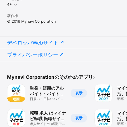
4+
≪ お問い合わせ ≫

マイナビバイトの求人アプリをご利用いただき、不具合やお困りご
著作権
とがございましたら、お気軽に下記フォームからお問い合わせくだ
© 2016 Mynavi Corporation
さい。

◆お問い合わせフォーム

https://baito.mynavi.jp/support/UserSupportInput.do

デベロッパWebサイト
＼引き続きマイナビバイトの求人アプリをよろしくお願いいたしま
す！／
プライバシーポリシー
Mynavi Corporationのその他のアプリ
単発・短期のアル
マイナ
表示
バイト・バイト、
活、
スキマバイトはマ
日雇い・日払いバイ
卒|
新卒・
ト，即日バイトや副
け！
イナビバイト
業、派遣のバイト探し
プリ
に！
転職 求人 はマイナ
マイ
表示
ビ転職 転職サイト
活、
の転職アプリで仕
求人サイトの 就職 アプ
卒|
新卒・