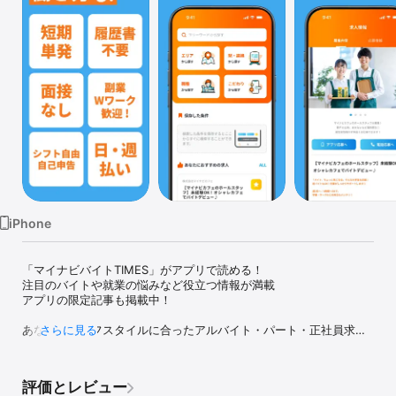
Watch
TV
iPhone
「マイナビバイトTIMES」がアプリで読める！

注目のバイトや就業の悩みなど役立つ情報が満載

アプリの限定記事も掲載中！

あなたのライフスタイルに合ったアルバイト・パート・正社員求人
さらに見る
情報や、人気職種・人気の短期バイトなど、幅広いアルバイト情報
が満載！

大学生にオススメの求人情報も多数掲載中。就活やガクチカに活用
評価とレビュー
可能。カフェのお仕事やリゾート、短期のLIVEやイベント、早朝の