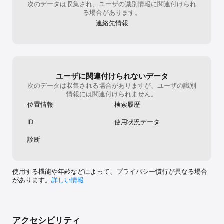
次のデータは収集され、ユーザの識別情報に関連付けられ
していただけます。

る場合があります。
連絡先情報
● かんたんなワンタップ保存の楽ラク応募機能！

気になる求人があったら、星マークのボタンをワンタップ！1つの操
作だけで簡単に求人を保存できます。

保存した求人は保存リスト画面からいつでも確認でき、「収入順・
新着順・締め切り順」などに並び替えることも出来るので、比較も
簡単にできちゃいます。

さらに、1度応募していれば、前回入力した内容をそのまま利用でき
ユーザに関連付けられないデータ
る楽ラク応募機能を搭載！

次のデータは収集される場合がありますが、ユーザの識別
2回目以降の応募時には面倒な入力作業を省けるので、複数応募する
情報には関連付けられません。
のも楽ラクです。

位置情報
検索履歴
● 全国のアルバイト情報！近隣に限らず広い範囲でバイトを探せ
ID
使用状況データ
る！

北海道から沖縄まで、マイナビバイトは全国のアルバイト情報を掲
診断
載しています。近隣地域だけでなく、検索エリアを広げて探すこと
ができます。

また、新宿、渋谷などのターミナル駅名や名古屋、大阪、福岡など
主要都市名からも検索できるから、憧れの街での週末バイトも出来
使用する機能や年齢などによって、プライバシー慣行が異なる場合
ちゃいます！

があります。
詳しい情報
● 駅・路線からバイトを探せる！

普段利用している駅・路線から求人を探せる機能搭載

最寄り駅の近くや普段の通学範囲などで働けるバイトが見つけやす
アクセシビリティ
くなるので、空き時間や学校帰りにできるバイトが見つかる！
