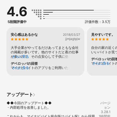
お仕事/深夜のバイト、在宅ワーク、シフト自由のアルバイトなど。
4.6
さらに検索軸を掛け合わせれば、時間割や通学スタイルに合わせた
求人検索も可能です。

全国のアルバイト求人情報を検索するなら、マイナビバイトの求人
アプリを是非ご利用ください！

5段階評価中
評価件数：3.5万
安心感はあるかな
見やすいです。
2018/03/27
≪ マイナビバイトのバイト検索アプリの特徴紹介 ≫

jjmjagtpjw
●大学生歓迎バイト多数掲載！

大手企業がやってるだけあってまともな会社
自分の家の近く
新しいことに挑戦するチャンスの多い大学生だからこそ、オープニ
の掲載が多いです。他のサイトだと夜の仕事
いいバイトが見
ングスタッフのお仕事やリゾートのお仕事など未経験でも楽しめる
が多いので、その点安心して子供に使わせら
さらに見る
デベロッパの回
お仕事がたくさん！

れます。
マイナビバイト
さらに見る
デベロッパの回答
夏休みや冬休み、春休みを活用して大学生歓迎の新しいお仕事に挑
マイナビバイトのアプリをご利用いただきあ
さらに見る
りがとうござい
戦してみてください。

りがとうございます！今後もぜひ機会がござ
たようで幸いで
特に年末年始はお正月、クリスマスにかけて忘年会や新年会などの
いましたら、ご利用いただければと思いま
ましたら、ご利
大学生のイベントも盛りだくさん。短期で集中して働ける高収入の
す。どうぞよろしくお願いします。
どうぞよろしく
居酒屋、レストラン、カフェや在宅ワークもこの時期に求人が急増
加中！

将来を見据えてのバイト探しをしたい大学生は、ぜひ仕事探しにご
アップデート
利用ください！

◆◆今回のアップデート◆◆

バージ
● あなたのライフスタイルに合った求人が探せる

・内部処理を改善しました。

ョン
人気の「短期バイト」、「日払いバイト」、「高収入バイト」など
3.28.1
空いている時間に気軽に働けるすきまバイトから、「土日祝休
これからも、マイナビバイト統合版はバイト探しから採用
1時間前