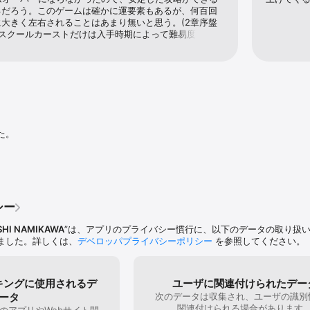
るだろう。このゲームは確かに運要素もあるが、何百回
大きく左右されることはあまり無いと思う。(2章序盤
のスクールカーストだけは入手時期によって難易度が大き
ムには王道の解法があり、それを見つければ安定して解
志の攻略サイトにも色々載っている)1章で勝てない人は
て欲しい。・積み木などのイベントは全てこなす・レベ
ピーマン、3でセロリ、4で毛虫…と自分のレベルに合わ
(フロアによって出現する敵が変わる)・200階付近で上
る前に、魔法少女の店で回復系と攻撃系の必殺技を、少
ずつ買う(「バーカバーカ」以外)・ボス戦では必殺技だ
目指す注意して欲しいのは、70〜80階付近で捨て猫を
た。
より先に進めないことで、その捨て猫を拾うにはある程
だという事だ。その為にも積み木などのイベントは積極
。1章で行き詰まった人はもう一度やってみて欲しい。
シー
SHI NAMIKAWA
”は、アプリのプライバシー慣行に、以下のデータの取り扱
ました。詳しくは、
デベロッパプライバシーポリシー
を参照してください。
キングに使用されるデ
ユーザに関連付けられたデー
ータ
次のデータは収集され、ユーザの識別
関連付けられる場合があります
のアプリやWebサイト間