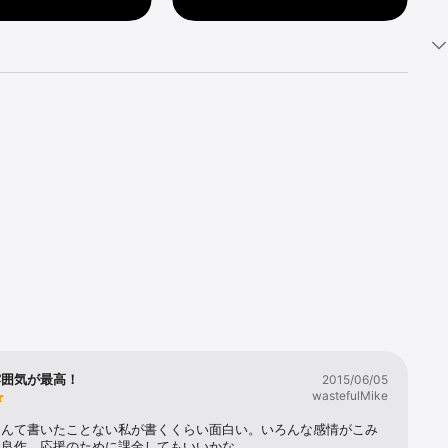
雰囲気が最高！
2015/06/05
wastefulMike
なんて書いたことない私が書くくらい面白い。いろんな感情がこみ
る良作。応援のために課金してもいいかな