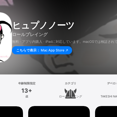
ヒュプノノーツ
ロールプレイング
無料 · アプリ内購入 · iPadに対応しています。macOSでは検証さ
こちらで表示：
Mac App Store
年齢制限指定
カテゴリ
デベロ
13+
歳
ロールプレイング
TAKESHI N