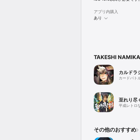
アプリ内購入
あり
TAKESHI NAM
カルドラ
カードバトル
模で異例の
作
至れり尽
平成レトロ
ドRPG
その他のおすすめ