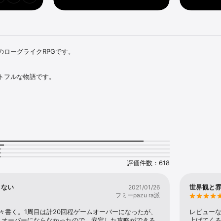
ローグライクRPGです。

トフルな物語です。

素にも左右されます。

ならずにクリアすることは、ほぼ不可能です。

い！
評価件数：618
くない
世界観と
2021/01/26
フミーpazu ra派
々書く。1周目は計20回程ゲームオーバーになったが、
レビュー
ムオーバーにならなかったので、安定した攻略ができる
上げてく