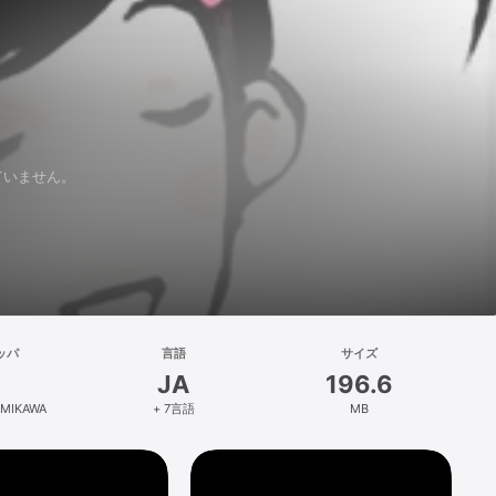
れていません。
ッパ
言語
サイズ
JA
196.6
AMIKAWA
+ 7言語
MB