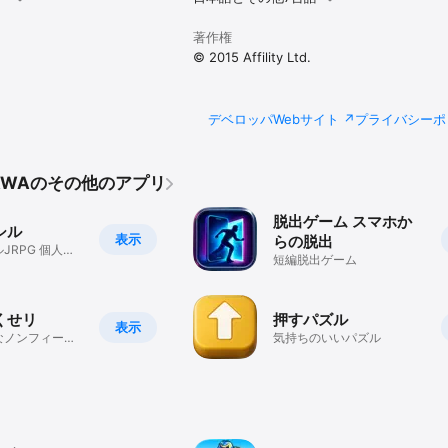
著作権
© 2015 Affility Ltd.
デベロッパWebサイト
プライバシーポ
IKAWAのその他のアプリ
脱出ゲーム スマホか
シル
表示
らの脱出
JRPG 個人規
短編脱出ゲーム
4年をかけた大
くせリ
押すパズル
表示
なノンフィール
気持ちのいいパズル