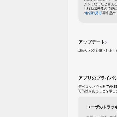
ようになったと言え
も行動出来るので運に
のお守り、3章中盤
さらに見る
く変わるが)このゲー
けるようになる。(有
次の事を意識してみ
ル1では人参、2では
せて倒す敵も強くする
級生にカツアゲされ
アップデート
なくともそれぞれ1つ
けを使い、短期決戦を
細かいバグを修正しまし
拾っていないと99階
度の「自信」が必要
的にやらねばならない
アプリのプライバ
デベロッパである“
TAKE
可能性があることを示し
ユーザのトラッ
次のデータは、他社