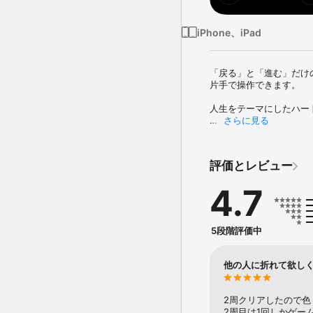
iPhone、iPad
「戻る」と「進む」だけの
片手で操作できます。

人生をテーマにしたハー
さらに見る
難易度はやや高く、運要
一回もゲームオーバーに
ぜひ挑戦してみてくださ
評価とレビュー
4.7
5段階評価中
他の人に折れて欲し
2周クリアしたので色
2周目は1回しかゲー