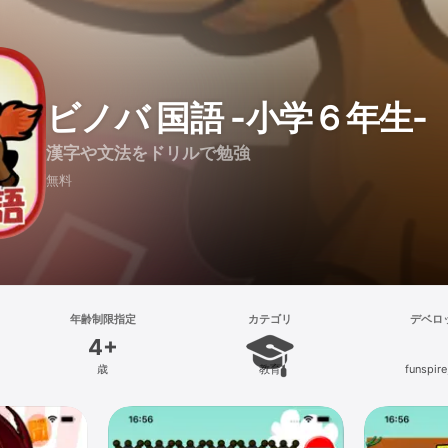
ビノバ 国語 -小学６年生-
漢字や文法をドリルで勉強
無料
年齢制限指定
カテゴリ
デベロ
4+
歳
教育
funspire,