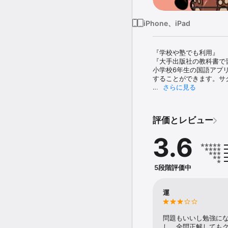
iPhone、iPad
『学校や塾でも利用』

『大手出版社の教科書で
小学校6年生の国語アプ
することができます。サク
さらに見る
【問題総数700問】

反復して学習しても飽き
評価とレビュー
【6年生の全範囲をカバー】
6年生で学習する漢字をす
3.6
【単元を選んで勉強】

教科書の出版社ごとに学
5段階評価中
【モンスターコレクション
子供が喜ぶモンスターが
運
問題もいいし勉強にな
し、全問正解しても