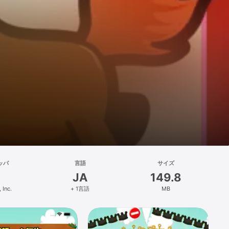
ッパ
言語
サイズ
JA
149.8
 Inc.
+ 1言語
MB