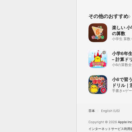
その他のおすすめ
楽しい 小
の算数
小学生 算数
小学6年生
– 計算ド
数学習ア
小6の算数全
しく学べる
小6で習
ドリル｜
手書き×ゲー
字対応
日本
English (US)
Copyright © 2026
Apple Inc
インターネットサービス利用