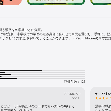
習う漢字を各学期ごとに分類』

リの決定版！小学校での学習の進み具合に合わせて単元を選択し、手軽に、効
サクと4択で問題を解いていくことができます。（iPad、iPhoneの両方に対応
ないように、大量の問題を収録。問題集やドリルの代わりに使えます。

 

べてカバーしています。

習する順番が異なりますが、子供自身が単元を選べるので大丈夫です。

評価件数：121
】 

登場。モンスターをゲットする楽しみが、勉強のやる気を刺激します。
使いやす
2024/07/29
⪩⪨.𖥔 ݁
るけど、5/6があたりのカードでもハズレの1枚引く
漢字3学
クリア出来ないストレス
かんなアァ