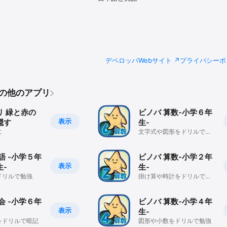
デベロッパWebサイト
プライバシーポ
.のその他のアプリ
リ 緑と赤の
ビノバ 算数-小学６年
表示
隠す
生-
に
文字式や図形をドリルで勉
強
語 -小学５年
ビノバ 算数-小学２年
表示
生-
生-
ドリルで勉強
掛け算や時計をドリルで勉
強
会 -小学６年
ビノバ 算数-小学４年
表示
生-
をドリルで暗記
図形や小数をドリルで勉強