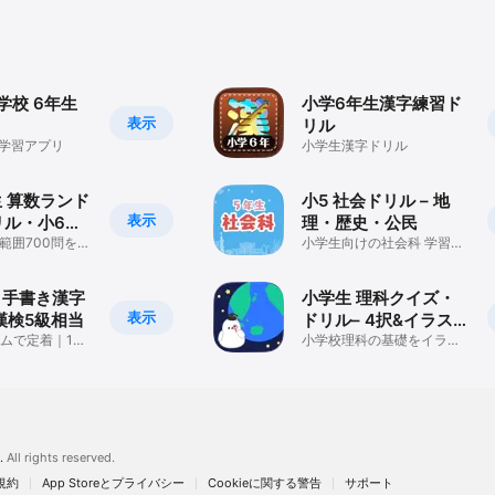
学校 6年生
小学6年生漢字練習ド
表示
リル
 学習アプリ
小学生漢字ドリル
 算数ランド
小5 社会ドリル – 地
表示
リル・小6算
理・歴史・公民
プリ
範囲700問を楽
小学生向けの社会科 学習・
勉強アプリ
暗記アプリ
う手書き漢字
小学生 理科クイズ・
表示
漢検5級相当
ドリル– 4択&イラス
ムで定着｜191
ト解説で楽しく学習
小学校理科の基礎をイラス
トと解説で楽しく学べる
.
All rights reserved.
規約
App Storeとプライバシー
Cookieに関する警告
サポート