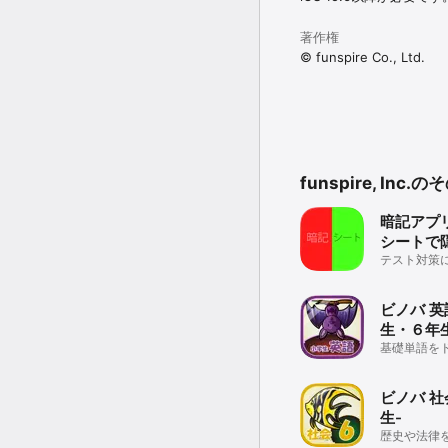
著作権
© funspire Co., Ltd.
funspire, Inc
暗記アプ
シートで
テスト対策
ビノバ 英
生・６年
基礎単語を
ビノバ 社
生-
歴史や法律