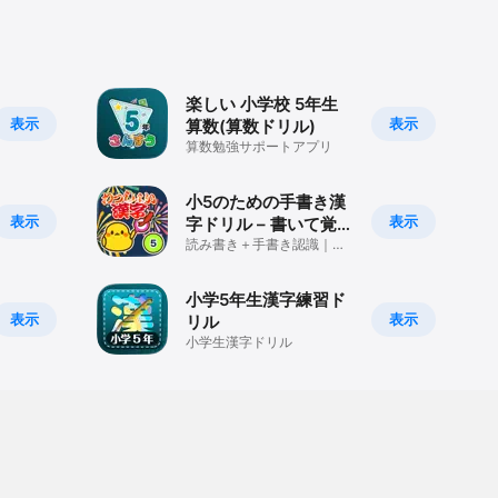
強
楽しい 小学校 5年生
表示
表示
算数(算数ドリル)
算数勉強サポートアプリ
小5のための手書き漢
表示
表示
字ドリル – 書いて覚え
る漢検6
読み書き＋手書き認識｜間
違いを自動復習
小学5年生漢字練習ド
表示
表示
リル
小学生漢字ドリル