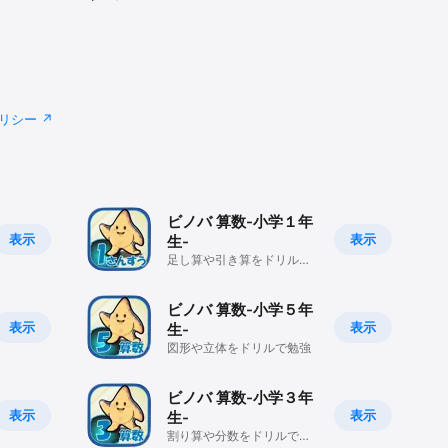
リシー
ビノバ 算数-小学１年
表示
表示
生-
足し算や引き算をドリルで
勉強
ビノバ 算数-小学５年
表示
表示
生-
図形や立体をドリルで勉強
ビノバ 算数-小学３年
表示
表示
生-
割り算や分数をドリルで勉