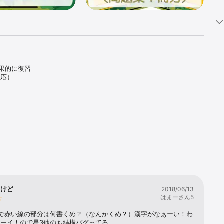
果的に復習
） 

いけど
2018/06/13
はまーさん5
期で赤い線の部分は何書くめ？（なんかくめ？）漢字がなぁーい！わ
ーイ！ので星3他のも結構バグってる。