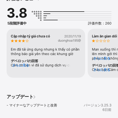
- 日本から海外への送金

3.8
- 残高の確認

- 取引履歴の確認

- 送金履歴の確認

- 送金受取人情報の追加、編集

5段階評価中
評価件数：260
- ゆうちょ銀行ATM、窓口またはインターネットバンキングでの入
金方法のご案内

- 日本語、英語、中国語、スペイン語、ポルトガル語、インドネシ
Cập nhập tỷ giá chưa có
Làm ăn gian dối
2020/11/19
ア語、ネパール語、ロシア語、タガログ語、タイ語、ベトナム語、
duonghoa195@
トルコ語、カンボジア語（クメール語）に対応

Em đã tải ứng dụng nhưng k thấy có phần 
Man xuống thì nh
重要：このアプリは日本国内でのみご利用できます。日本以外の国
thông báo giá yên theo các khung giờ
lên mình gởi th
から送金することはできません。ゆうちょ銀行の口座をお持ちの場
phép nên không 
さらに見る
デベロッパの回答
合は、ご口座から直接ブラステルレミットアプリにご入金可能で
Nhật bản yêu c
Cám ơn bạn vì đã sử dụng dịch vụ của 
さらに見る
デベロッパの回
す。（ゆうちょ銀行のATM、窓口、インターネットバンキングか
hàng nhưng khôn
Brastel. Tỷ giá bên mình có cập nhật ở 
Chào bạn!Cảm ơn
さらに見る
ら）
khách hàng một 
phần trang chủ của app. Bạn mở ra sẽ 
lỗi bạn nhiều vì 
hai là hoàn tiền 
thấy ngay ạ. Thật tiếc vì bạn đã có ấn 
bất tiện. Quy đ
ngày mới được ho
tượng chưa tốt về dịch vụ.  Nếu trong quá 
tuân thủ luật gử
mới gởi chứ như
trình sử dụng có vấn kì khúc mắc gì bạn 
mong nhận được
không bao giờ ta
vui lòng inbox Fanpage 
khách!
đến công ty chu
アップデート
https://www.facebook.com/BrastelVietna
mese hoặc gọi tới số 05068601015 để 
- マイナーなアップデートと改善
バージョン3.25.3
được hỗ trợ nhanh nhất ạ!
6日前