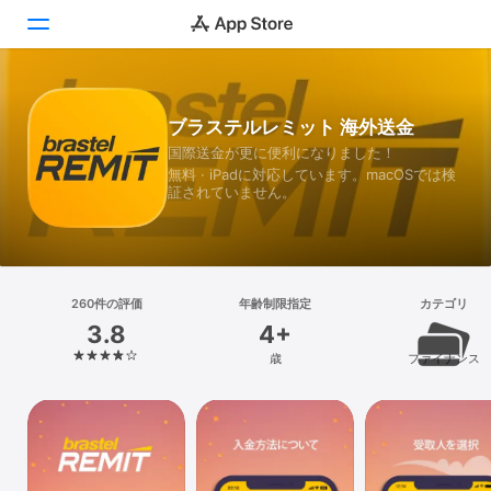
Today
ブラステルレミット 海外送金
国際送金が更に便利になりました！
ゲーム
無料 · iPadに対応しています。macOSでは検
証されていません。
アプリ
Arcade
検索
260件の評価
年齢制限指定
カテゴリ
3.8
4+
プラットフォーム
歳
ファイナンス
iPhone
iPad
Mac
Vision