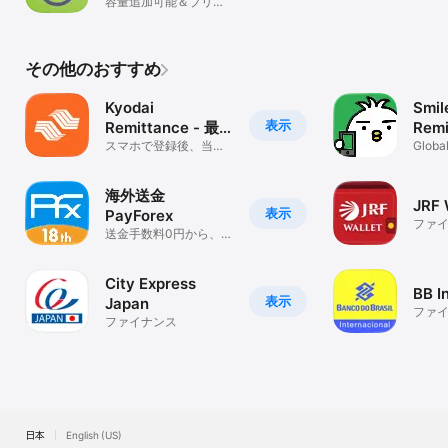
容量追加可能＆プリペ
イド式（日本国内）
その他のおすすめ
Kyodai
Smil
表示
Remittance - 最
Remi
短 即日海外送金
スマホで登録後、当社
Globa
に電信振込すれば国際
App
送金完了 速い・安い
海外送金
JRF 
表示
PayForex
ファ
送金手数料0円から、オ
ンラインで海外の銀行
口座へ直接送金
City Express
BB I
表示
Japan
ファ
ファイナンス
日本
English (US)