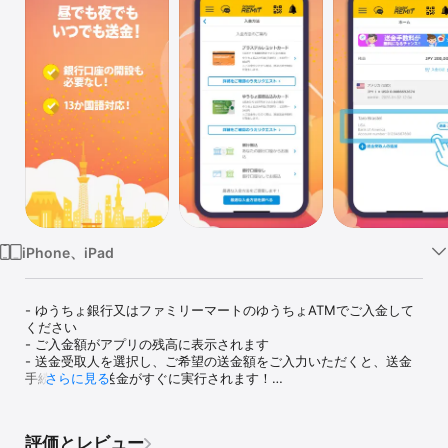
Watch
TV
iPhone、iPad
- ゆうちょ銀行又はファミリーマートのゆうちょATMでご入金して
ください 

- ご入金額がアプリの残高に表示されます

- 送金受取人を選択し、ご希望の送金額をご入力いただくと、送金
手続き完了！送金がすぐに実行されます！

さらに見る
機能：

評価とレビュー
- 新規会員登録
