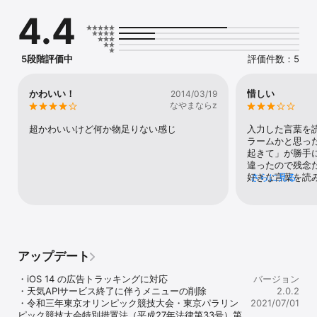
  ・7件までのアラームを登録できます。

4.4
  ・目覚し音声も設定可能です。

■タイマー

  ・最大59分59秒のタイマー機能を提供します。

5段階評価中
評価件数：5
■メモ

  ・15件までのアイコン型メモを登録できます。

かわいい！
惜しい
2014/03/19
  ・画面の長押しでメニュー表示します。

なやまならz
■電卓

超かわいいけど何か物足りない感じ
入力した言葉を
  ・四則演算とメモリー機能を提供します。

ラームかと思っ
  ・計算結果の長押しでコピー可能です。

起きて」が勝手
違ったので残念
■カレンダー

好きな言葉を読
さらに見る
  ・選択したカレンダーのイベントを表示します。

すが…
  ・画面上での左右のスワイプ操作で前月と翌月の切り替えが可能で
す。

  ・また、上下のスワイプ操作で前年、翌年の切り替えができます。

  ・イベントのタップで詳細表示します。

アップデート
■リマインダー

  ・デフォルトのリストと連携します。

・iOS 14 の広告トラッキングに対応

バージョン
  ・新規登録／編集／削除ができます。

・天気APIサービス終了に伴うメニューの削除

2.0.2
・令和三年東京オリンピック競技大会・東京パラリン
2021/07/01
■その他

ピック競技大会特別措置法（平成27年法律第33号）第