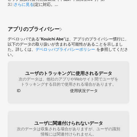
  ・トップ画面の日付のタップで現在の年月日時分をお知らせしま
32条第2項の規定に対応。

さらに見る
す。

   つまり、2021年のみ「海の日」は7月22日に、「ス
  ・トップ画面のプロ生ちゃんのタップでランダムなメッセージを再
ポーツの日」は7月23日に、「山の日」は8月8日にな
生します。

ったの。
  ・そこそこの機能を提供しつつ、音声データを活用しています。
アプリのプライバシー
デベロッパである“
Kouichi Abe
”は、アプリのプライバシー慣行に、
以下のデータの取り扱いが含まれる可能性があることを示しまし
た。詳しくは、
デベロッパプライバシーポリシー
を参照してくださ
い。
ユーザのトラッキングに使用されるデータ
次のデータは、他社のアプリやWebサイト間でユーザを
トラッキングする目的で使用される場合があります。
ID
使用状況データ
ユーザに関連付けられないデータ
次のデータは収集される場合がありますが、ユーザの識別
情報には関連付けられません。