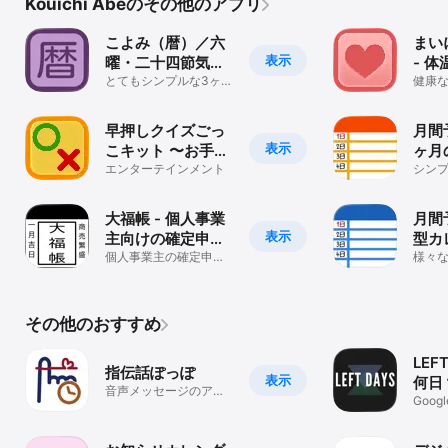
Kouichi Abeのその他のアプリ
こよみ（暦）／六
まい
表示
曜・二十四節気・
- 
七十二候・干支・
とてもシンプルな3ヶ月
態・
健康
表示だけのカレンダー
には
節句・月齢
録可
重要
早押しクイズごっ
月間
表示
こキット 〜お手軽
ヶ月
にイントロクイズ
エンターテインメント
すい
シン
ケジ
もできるよ〜
ー
大福帳 - 個人事業
月間予
表示
主向けの確定申告
型カ
対応の帳簿アプリ
個人事業主の確定申告
様々
に。青色申告・インボ
月の
イスもこれ1つ
カレ
その他のおすすめ
LEF
指伝話ぽっぽ
表示
何日
音声メッセージのアラ
Goo
ームアプリ
可能