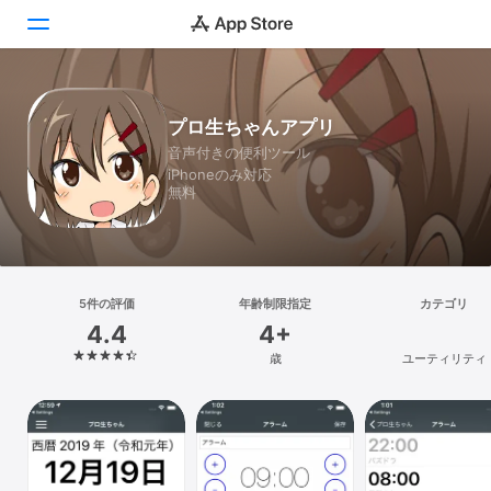
Today
プロ生ちゃんアプリ
音声付きの便利ツール
ゲーム
iPhoneのみ対応
無料
アプリ
Arcade
検索
5件の評価
年齢制限指定
カテゴリ
4.4
4+
プラットフォーム
歳
ユーティリティ
iPhone
iPad
Mac
Vision