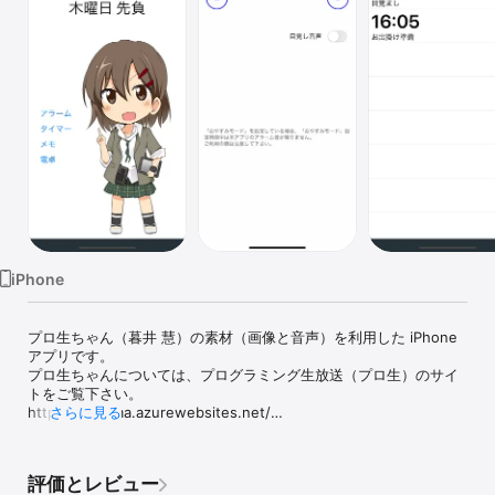
Watch
TV
iPhone
プロ生ちゃん（暮井 慧）の素材（画像と音声）を利用した iPhone 
アプリです。

プロ生ちゃんについては、プログラミング生放送（プロ生）のサイ
トをご覧下さい。

http://pronama.azurewebsites.net/

さらに見る
以下の機能が利用できます。

評価とレビュー
■アラーム
