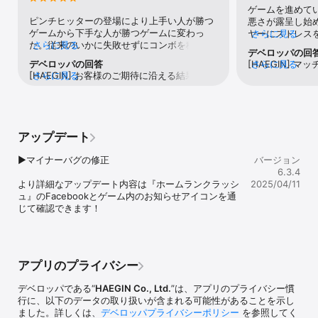
ら出てけ！
マットのスコア競争モード

ゲームを進めて
- アドベンチャーモード：自分の限界を見極めろ！シングルフォー
ピンチヒッターの登場により上手い人が勝つ
悪さが露呈し始
マットのステージモード

ゲームから下手な人が勝つゲームに変わっ
ヤーにストレス
さらに見る
- ストーリーモード：選手たちの裏話が気になるなら？ストーリー
た。従来のいかに失敗せずにコンボを積み重
さらに見る
りません。面白
デベロッパの回
モード

ねて勝つか、というものから、失敗したヤツ
勝率が60%超
デベロッパの回答
[HAEGIN] 
さらに見る
が勝つというルール変更に等しいアイテムの
どストレスは感
[HAEGIN] お客様のご期待に沿える結果をお
さらに見る
ロフィーの数が
# より熾烈な大会コンテンツ

登場により、このゲームは完全に終わった。
早々にやめた方
届けできず、大変恐縮です。ホームランクラ
するようになっ
- トーナメント：報酬が豪華になる！定期的に開催されるスラッガ
今までコンボを積み重ねて勝つための強化を
の一握りのプレ
ッシュをご利用の皆様にもっと楽しく快適に
たご意見は、担
ーたちのフェスティバル

してきたものが、たった1つのアイテムの登場
調整に使われて
ゲームをプレイしていただけるよう努めてお
ます。今後とも
- ワールドチャンピオンシップ：世界各国で開催される特別な１vs
により全てが水泡と化したのだ。下手なヤツ
せるだけのゲー
ります。 ゴールドが足りない場合は、ゲーム
どうぞよろしく
１大会

ほど強いゲームなんか他にあるか？運営は阿
のがいいでしょ
アップデート
内の追加ゴールドの獲得をご利用ください。
- ワールドバトルロイヤル：世界各国で開催される特別なバトルロ
保なのか？かつては技術で勝利できたゲーム
[広告視聴によるゴールド獲得 / デイリープレ
イヤル大会

だったが、それが運ゲーに変わり、そして今
▶マイナーバグの修正

ゼントによるゴールド獲得 / チャレンジモー
バージョン
- ワールドチャレンジ：１００人の強打者が同時に参加するサバイ
は技術も運も関係ない、失敗したヤツが勝つ
ドのプレイによるゴールド獲得] お客様から
6.3.4
バル大会

という迷走ぶり。Homerun Clashを名乗りな
より詳細なアップデート内容は『ホームランクラッシ
のご意見を受け止め、今後の改善、改良の参
2025/04/11
- クランバトル：クランに参加して一緒に楽しもう！クラン間の競
がら、ホームランをきちんと打つと負けるの
ュ』のFacebookとゲーム内のお知らせアイコンを通
考にさせていただきます。今後とも「ホーム
争モード

だ。早いヤツが勝つというレーシングゲーム
じて確認できます！
ランクラッシュ」をどうぞよろしくお願いい
が、遅いやつが勝つというルールに変更され
たします。
※ 不正な操作によりゲーム結果に影響を及ぼす行為、または当社が
たのに等しい最悪なものだ。あり得ない！
有害と判断する操作など、規約に違反したと当社が判断した場合
は、利用規約に基づいて、当社はサービス利用の停止、会員登録の
削除及び係るデータの削除などの措置をとることができ、会員は、
アプリのプライバシー
その損害を賠償するものとします。

デベロッパである“
HAEGIN Co., Ltd.
”は、アプリのプライバシー慣
【公式コミュニティ 】 

行に、以下のデータの取り扱いが含まれる可能性があることを示し
- Facebook: https://www.facebook.com/HomerunClash/

ました。詳しくは、
デベロッパプライバシーポリシー
を参照してく