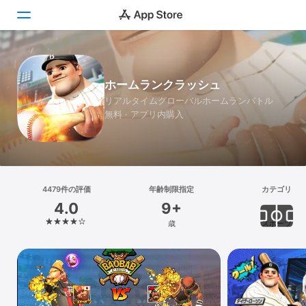
Today
ホームランクラッシュ
ゲーム
リアルタイムグローバルホームランバトル
無料 · アプリ内購入
アプリ
Arcade
検索
4479件の評価
年齢制限指定
カテゴリ
4.0
9+
プラットフォーム
歳
スポーツ
iPhone
iPad
Mac
Vision