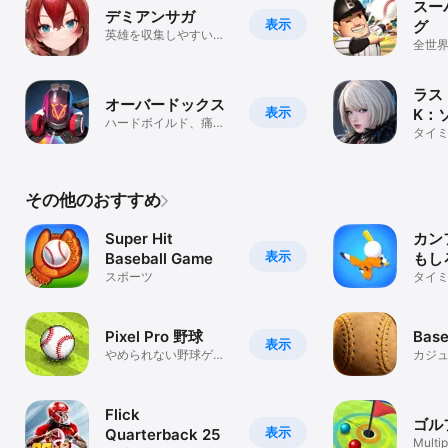
スー
デミアンサガ
表示
グ
英雄を収集しやすい
全世
RPG
アル
を！
ラス
オーバードックス
表示
K：
ハードボイルド、痛快
タイ
アクション、バトロ
める
ワ！
その他のおすすめ
Super Hit
カン
表示
Baseball Game
もし
スポーツ
ムで
タイ
グを
Pixel Pro 野球
Base
表示
やめられない野球ゲー
カジ
ム
Flick
ゴル
表示
Quarterback 25
Multip