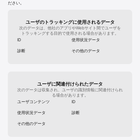
- Instagram: https://www.instagram.com/homerunclash/

ださい。
- Twitter: https://twitter.com/HomerunClashOfficial

* ゲームに関するお問い合わせ: 
ユーザのトラッキングに使用されるデータ
support@homerunclash.zendesk.com

次のデータは、他社のアプリやWebサイト間でユーザを
トラッキングする目的で使用される場合があります。
* このゲームは一部有料アイテムも購入できます。有料アイテム購
入時には追加課金が発生し、アイテムの種類によっては申込撤回が
ID
使用状況データ
制限される場合があります。 

* このゲームの利用に関する条件(契約解除/申込撤回など)は、ゲー
診断
その他のデータ
ユーザに関連付けられたデータ
次のデータは収集され、ユーザの識別情報に関連付けられ
る場合があります。
ユーザコンテンツ
ID
使用状況データ
診断
その他のデータ