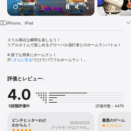
Watch
TV
iPhone、iPad
スリル満点な瞬間を楽しもう！ 

リアルタイムで楽しめるグローバル強打者とのホームランバトル！

# 誰でも簡単にホームラン！

押してから離すだけでパワフルホームラン！

さらに見る
より強力なホームランで相手を制しよう！

# 全世界の打者とリアルタイムマッチング

評価とレビュー
いつでもどこでもグローバル強打者とリアルタイム対戦！

インパクトのある名勝負を繰り広げてみよう！

4.0
# 自分だけの強打者を育成

スパイ、チアリーダー、レスラー・・・？

個性豊かな打者を育成して強力な装備を装着しよう！

5段階評価中
評価件数：4479
# 多彩なプレイコンテンツ

- 1vs1モード：基本中の基本！１対１リアルタイム対戦モード

ピンチヒッターわけ
最悪のゲーム
2020/02/23
- バトルロイヤル：より熾烈！４人制オンラインサバイバルモード

わからん！
グリやモバゲはスマホか
- チャレンジモード：１人でコツコツと練習試合！シングルフォー