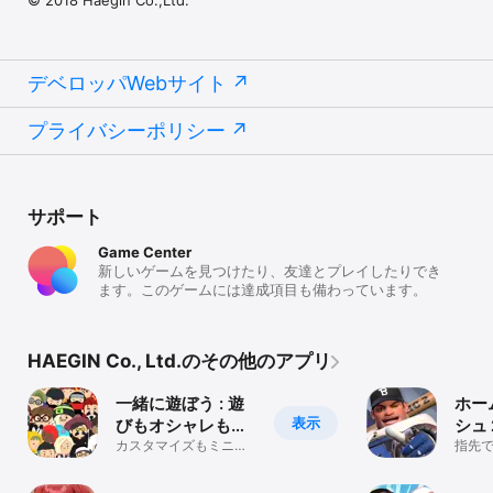
© 2018 Haegin Co.,Ltd.
デベロッパWebサイト
プライバシーポリシー
サポート
Game Center
新しいゲームを見つけたり、友達とプレイしたりでき
ます。このゲームには達成項目も備わっています。
HAEGIN Co., Ltd.のその他のアプリ
一緒に遊ぼう : 遊
ホー
表示
びもオシャレも思
シュ
いのまま！
カスタマイズもミニゲ
ドダ
指先
ームも遊びつくそう！
一打