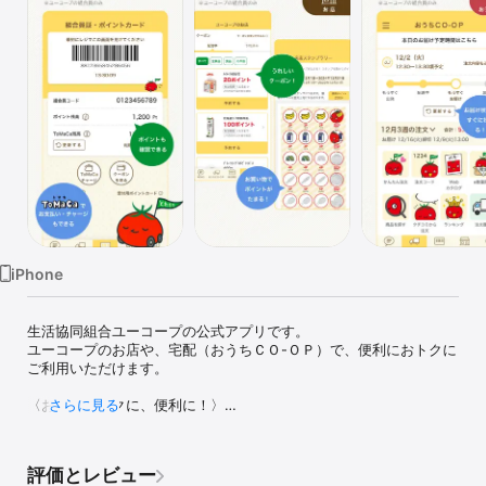
Watch
TV
iPhone
生活協同組合ユーコープの公式アプリです。

ユーコープのお店や、宅配（おうちＣＯ-ＯＰ）で、便利におトクに
ご利用いただけます。

〈お店でおトクに、便利に！〉

さらに見る
●組合員証がスマホに

お店のレジでアプリのポイントカード画面を提示し、ポイントカー
ドと同様に使うことができます。ポイント残高も確認できます。

評価とレビュー
●スマホひとつでお買い物
