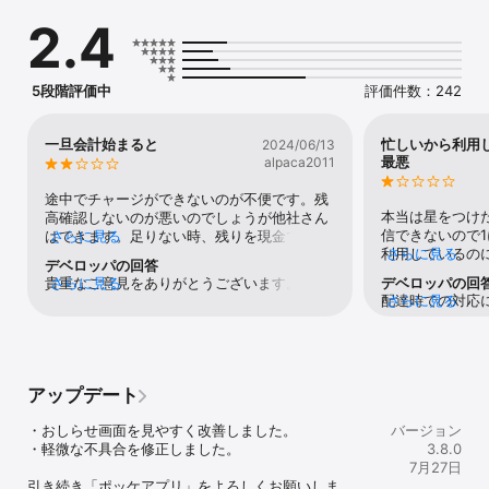
プリペイド決済「ToMaCa」を搭載しました。ユーコープのお店に
2.4
設置のチャージ機で入金し、レジでのお支払いに使うことができま
す。（チャージ機のないお店はレジでチャージができます）

●アプリ限定クーポン

お店で使えるアプリ限定のクーポンが届きます。

5段階評価中
評価件数：242
●アプリ限定スタンプラリー

お店で買い物をするたびにたまるスタンプで、さらにポイントがも
らえます。

一旦会計始まると
忙しいから利用
2024/06/13
●チラシをチェック

最悪
alpaca2011
よく行くお店を登録すると、セールやおトク情報の最新チラシがい
つでも見られます。

途中でチャージができないのが不便です。残
本当は星をつけ
高確認しないのが悪いのでしょうが他社さん
〈宅配（おうちＣＯ-ＯＰ）の注文が簡単に〉

信できないので
はできます。足りない時、残りを現金で払う
さらに見る
●注文コードで注文

利用しているの
さらに見る
よりチャージして払いたいですが、このアプ
デベロッパの回答
おうちＣＯ-ＯＰのキャラクター「とれたてトマトくん」とトーク形
した。ちゃんと
リではいまだにそれが叶わないのが残念で
貴重なご意見をありがとうございます。ま
さらに見る
デベロッパの回
式で注文できます。

ってどういうこ
す。蛇足ですが、その時の店員さんの対応次
配達時での対応
さらに見る
た、お店のレジでの対応についてご迷惑をお
●かんたん注文

が本当に最悪で
第では足が遠のきます。笑顔ですみません、
申し訳ございま
かけし、申し訳ございません。今後も、ユー
お気に入り登録をした商品や、過去の購入商品からワンタップで注
時間までにでき
なら良いのですが、一方的に「無理です。1か
とうございます
ザーの皆さまのご意見、ご要望を広くお聴き
文できます。

なってしまった
らやり直しますか？」と言われるのは責めら
のご意見、ご要
しながら、より使いやすいアプリを目指して
●Webカタログ

事ばかり嫌味を
れた気がして嫌なものです。対応を徹底でき
り使いやすいア
まいります。今後も機能の改修や追加をすす
カタログがまるっとスマホに。カタログをタップするだけで注文で
うなってしまう
ないでしょうからせめてアプリは改善して欲
アップデート
今後も機能の改
めてまいりますので、引き続きご利用いただ
きます。

てももらえなく
しいと思います。あるいはチャージ機を設置
すので、引き続
けると幸いです。
●注文履歴

いつも大きな音
して客が勝手にチャージできると嬉しいで
・おしらせ画面を見やすく改善しました。

す。
バージョン
いつでもどこでも注文の履歴が確認できます。

うに置いていか
す。よろしくお願いします。
・軽微な不具合を修正しました。

3.8.0
●ｅ数量限定

っても出ること
7月27日
早い者勝ち企画のおトクなWeb限定商品が注文できます。

毎回嫌味を言わ
引き続き「ポッケアプリ」をよろしくお願いしま