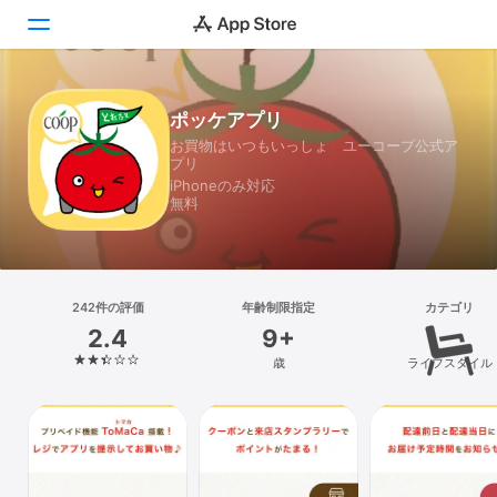
Today
ポッケアプリ
お買物はいつもいっしょ ユーコープ公式ア
ゲーム
プリ
iPhoneのみ対応
アプリ
無料
Arcade
検索
242件の評価
年齢制限指定
カテゴリ
2.4
9+
プラットフォーム
歳
ライフスタイル
iPhone
iPad
Mac
Vision