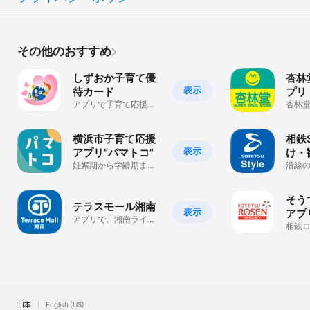
その他のおすすめ
しずおか子育て優
杏林
表示
待カード
プリ
アプリで子育て応援サ
杏林
ービスが受けられる
便利
です
横浜市子育て応援
相鉄S
表示
アプリ“パマトコ”
け・
妊娠期から学齢期ま
を楽
沿線
で。横浜の子育てに必
メ、
リ
要なことがスマホで完
鉄ポ
結
そう
テラスモール湘南
表示
アプ
アプリで、湘南ライフ
相鉄
をもっと楽しく。
使え
ンア
日本
English (US)