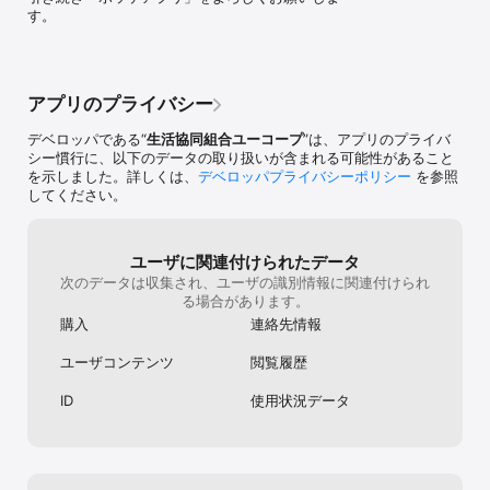
●お届け予定時間のおしらせ

に解約の手続き
す。
配達の前日・当日にお届け予定時間が確認できます。

するお知らせを
●注文しめ切り・欠品通知

みですか？」と
しめ切り前やお届け商品に欠品があった場合に、通知を受け取るこ
書類も送られて
とができます。

落としもストレ
と引き落とせな
アプリのプライバシー
-------------

初めとかに引き
これからもいろいろな便利機能を追加予定です。

何度も思いまし
デベロッパである“
生活協同組合ユーコープ
”は、アプリのプライバ
アプリでお買物をもっと便利に、もっと楽しく。ユーコープのお店
ーパーにも行き
シー慣行に、以下のデータの取り扱いが含まれる可能性があること
で、宅配（おうちＣＯ-ＯＰ）で、ぜひ便利にご利用ください。

たいけど解約の
を示しました。詳しくは、
デベロッパプライバシーポリシー
を参照
-------------

消さないでおき
してください。
朝から晩まで働
※ご利用いただくには、ユーコープへの加入およびeふれんずの登録
責められている
が必要です。

でした。
ユーザに関連付けられたデータ
次のデータは収集され、ユーザの識別情報に関連付けられ
※本アプリで実施するキャンペーン（懸賞）はユーコープが独自に行
る場合があります。
うものであり、Apple Inc.及びApple Japan Inc.とは一切関係あり
ません。
購入
連絡先情報
ユーザコンテンツ
閲覧履歴
ID
使用状況データ