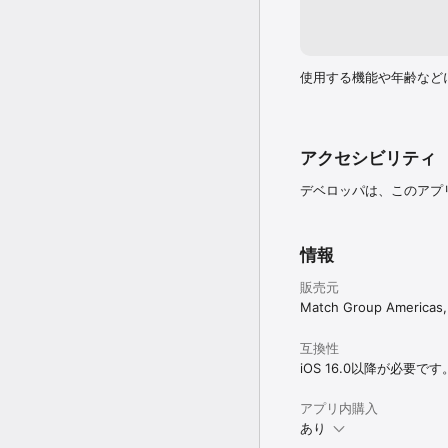
◎ご利用規約

http://jp.match.com/reg
◎許認可

インターネット異性紹介
使用する機能や年齢など
アクセシビリティ
デベロッパは、このアプ
情報
販売元
Match Group Americas,
互換性
iOS 16.0以降が必要です
アプリ内購入
あり