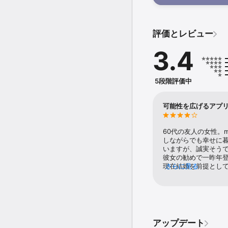
Use Search to find so
■マジメな出会いを求めて
match.
■結婚したい！再婚したい
■結婚や長期的なお付合
■婚活パーティーやお見
評価とレビュー
■外見だけでなく中身も重
■将来を見据えた真剣な
3.4
■婚活をしたいけど、な
----------------------
5段階評価中
■彼氏・彼女が欲しいけ
■お相手に対するこだわ
■30代40代の大人と出会
可能性を広げるアプ
■セキュリティが安全安
----------------------
60代の友人の女性。
■シンママやシンパパな
しながらでも幸せに暮
■離婚歴などを最初から
いますが、誠実そうで
------------------------
彼女の勧めで一昨年登
現在結婚を前提として
さらに見る
【Match（マッチドット
カしながら相性をみ
１、アプリをインストール
ていましたが、海外
２、登録

の往復の中、諦めて
３、プロフィールを作成
です。ゆっくりお付
が伝わる質問を選んでユ
ばその時点で話し合
すくなるかも。

か、お別れになるか
４、運転免許証や保険証
アップデート
見つければ良いのか