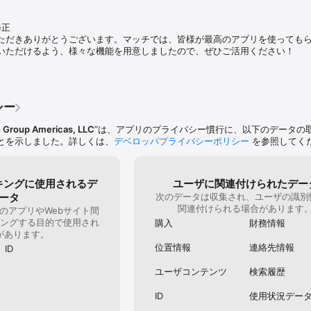
相手や検索したお相手にいいね！を送ったりメッセージを送ったりしよう。

だけます
なってい
げったらマッチトークを使って、実際に会う前にテレビ電話機能でお話してみよ
（https:
していて
正

ください。
です。参考ま
料です。

ただきありがとうございます。マッチでは、皆様が最高のアプリを使っても
にいいね！を送り合わなくてもメッセージが送れます。但し、メッセージ機能を
いただけるよう、様々な機能を用意しましたので、ぜひご活用ください！
手に「いいね！」「スキップ」の回答をしていくとデータが蓄積されること
が上がってより良い出会いを提供できます。

ィルターをかけてお相手を検索することも可能です。

シー
コンからもご利用頂けます。

 Group Americas, LLC
”は、アプリのプライバシー慣行に、以下のデータの
とを示しました。詳しくは、
デベロッパプライバシーポリシー
を参照してく
でないの方はご利用いただけません

認の義務化、18歳未満の方はご利用いただけません

ケア

能。厳正な調査の元、悪質なユーザーは即時強制退会

キングに使用されるデ
ユーザに関連付けられたデー
ータ
次のデータは収集され、ユーザの識別


関連付けられる場合があります
のアプリやWebサイト間
ングする目的で使用され
購入
財務情報
たのiTunesアカウントに課金。自動更新する場合は初回に選択したコースと
があります。
新時に、課金。

位置情報
連絡先情報
ID
行の期間終了の24時間以上前に、アカウント設定より停止が必要。

ランの有効期間中のキャンセルは不可。

ユーザコンテンツ
検索履歴
ID
使用状況デー
istration/privacystatement.aspx
