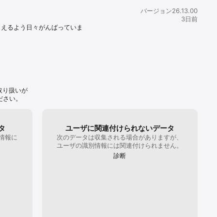
。ご不明な点がありましたら、カスタマーケア
ないのかも分かりません。いいねを送った相手が、もうアプリを消
う。

バージョン26.13.00
//jp.match.com/help/contactus.aspx）までお気軽にお問い合わせ
も分からない。ちゃんとお金を払って使ってみた感想はこんな感じ
3日前
今後ともMatchをよろしくお願いいたします。
でに(^^)
らえるよう日々がんばっていま
使うには年齢
で、好みを理
取り扱いが
ださい。
タ
ユーザに関連付けられないデータ
情報に
次のデータは収集される場合がありますが、
。
ユーザの識別情報には関連付けられません。
診断
同期間(1、
タ