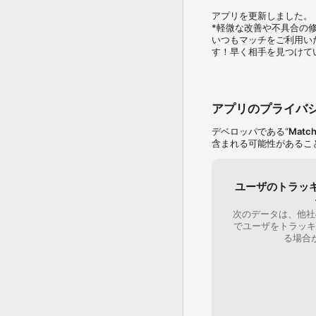
５、レコメンドされたお
6、メッセージが盛り上
アプリを更新しました。

*軽微な改善や不具合の修
■登録・お相手の検索は無
いつもマッチをご利用い
■Matchではお互い
す！早く相手を見つけて
確認が必須です。

■レコメンドされたお相
解し、レコメンドの精度
■もちろん希望条件にフ
アプリのプライバ
■テレビ電話機能はパソ
デベロッパである“
Match
【安心安全への取組み】

含まれる可能性があるこ
■交際中、既婚など独身
■公的身分証による年齢確
■365日対応のカスタマー
■不審ユーザーの報告機
ユーザのトラッ
【有料サービスの注意点】
次のデータは、他社
■男女共に同一料金

でユーザをトラッキ
■ご購入の確認後に、あな
る場合
3、6か月)が同料金で更
■自動更新は購入後、現
■現行アップグレードプ
◎プライバシーポリシー

http://jp.match.com/reg