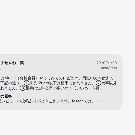
きませんね。笑
2020/01/30
ama3dan
次はMachi（有料会員）やってみてのレビュー。男性の方へ伝えて
下記の通り。①身長170cm以下は相手にされません。②大卒以外
されません。③相手は無料会員が多いので【いいね】を押し合うだ
る
ます。④外国人男性を求める女性が多いので、日本人男性は基本望
パの回答
ません。以上、４点を理解した上で始めてください。無料会員でで
an様レビューの投稿ありがとうございます。Matchでは、ユーザー名
る
は、相手のプロフィールを見て【いいね】を送るだけです。メッセ
示されている緑や黄色の丸や円で、お相手の利用状況をご確認いた
り取りは不可。有料会員になると、メッセージのやり取りは出来ま
。それぞれの表示の意味は、以下のとおりです。・緑の塗りつぶし
料の時に来ていた足跡やいいねはピタリと止まります。で、相手が
なたの個性
ライン中：45分以内にMatchを利用・緑の円：アクティブ：46
なのか無料会員なのかを判断する材料はありません。従って、いい
をもらいや
間以内に利用・黄色の円：最近アクティブ：24時間〜72時間以内に
も相手が無料会員だと無駄になります。wi◯hと比較してみて
なし：非アクティブ：72時間以上利用していないお相手のプロフ
ゃけメッセージのやり取りがちょいちょい出来るwi◯hの方が優
開くと具体的にどのくらい前にアクティブだったのかをご確認いた
かし業者多め）もう一点。基本的に相手がどのくらいオンラインに