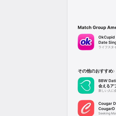
Match Group A
OkCupid 
Date Sin
ライフスタ
その他のおすすめ
BBW Dat
会えるア
新しい人に会
マッチング
Cougar D
CougarD
Seeking Mat