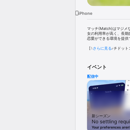
iPhone
マッチ(Match)はマ
女の利用率が高く、長期
恋愛ができる環境を提供
【Match（マッチドット
さらに見る
■男女同じ料金での課金
■結婚を視野に入れた出会
■30代40代が約7割の大
イベント
【Match（マッチドット
配信中
■プロフィールに40以
可能

■あなた個性を最大限に
■テレビ電話機能で実際
■運営実績20年以上の
手をレコメンド

■2002年から日本でサ
新シーズン
【Match（マッチドッ
No settling requ
----------------------
Your preferences aren'