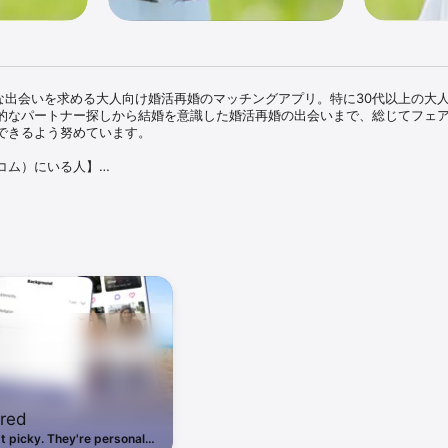
ジメな出会いを求める大人向け婚活再婚のマッチングアプリ。特に30代以上の大
的なパートナー探しから結婚を意識した婚活再婚の出会いまで、総じてフェ
できるよう努めています。

コム）にいる人】

システムだから真剣に出会いを探している人多数

いを求めている方が約7割（2019年弊社調べ）

人の独身男女

コム）の特徴】

上の質問項目があるので聞きづらい内容まで事前に確認できるからこだわりの
引き出せて、お相手のことも深く知ることが出来るユニークな質問項目とピッ
に会えない中でも自宅から婚活出来る

研究・改善を続けた独自のマッチングアルゴリズムがあなたの好みを理解し、
ービス開始、婚活マッチングサービスのパイオニア

トコム）がおすすめな人】

ired
---------婚 活中の独身男女-------------------------------

t picky. They're personal.