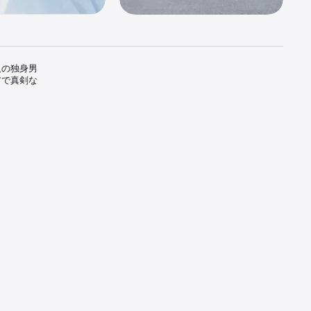
人の独身男
アで真剣な
ある婚活が
クを用意

素敵なお相