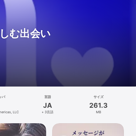
楽しむ出会い
ッパ
言語
サイズ
JA
261.3
ericas, LLC
+ 3言語
MB