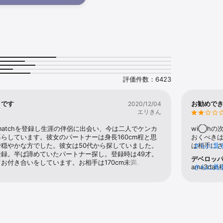
meone who's your kind of
いる

 !と考えている

いを視野にいれてパートナー探し

合い以外での出会いを求めている

視して恋愛したい

恋愛が出来るパートナーを見つけたい

にから始めて良いのかわからない

-----------出会いのない人---------------------------------

評価件数：6423
れど職場など身の回りでの出会いがない

りが強く出会いが見つけづらい

いたい

リです
お勧めで
2020/12/04
心なマッチングアプリを使いたい

エリきん
-------------再婚したい人-----------------------------------

matchを登録し生涯の伴侶に出会い、今は二人でケンカ
wi◯hの
ど子持ちの方の再婚相手探し

らしています。彼女のパートナーは身長160cm程と思
おくべきは
相手に公表した上で婚活したい

穏やかな方でした。彼女は50代から探していました。
は相手に
さらに見
-----------------------------------------------------------------

録。半ば諦めていたパートナー探し。登録時は49才。
けになり
デベロッ
お付き合いをしています。お相手は170cm未満。ケン
まれてい
コム）の使い方】

ama3d
さらに見
ています。私の食は基本的に日本食。日本国内でと思っ
きること


の横に表
在住の日本人。この先まだわかりませんが、自宅と会社
ージのや
だけます
いたひとつのご縁です。この先長いお付き合いになる方
すが、無
、写真を複数枚入れることをおすすめします！100問以上あるトピックからあ
の丸：オン
き合いしてみようと思います。少しでも違和感を感じれ
有料会員
ニークなプロフィールを完成させよう。会話のきっかけになり、メッセージ
分〜24時
い、解決すれば良いと思います。それが結婚に繋がる
ねを送って
利用・表示
。双方、大人同士です。自分を大切にしながら、答えを
も、ぶっち
などの公的書類による年齢確認

ィールを
なと思います。
良。（し