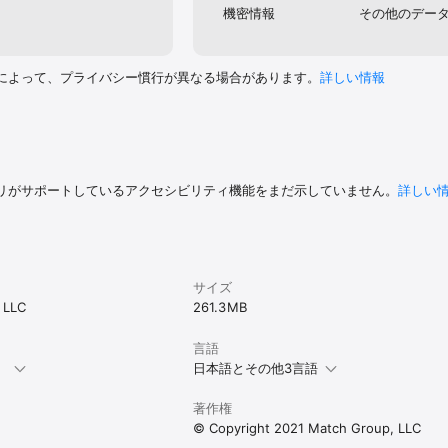
機密情報
その他のデー
istration/membagr.aspx

事業 届出済み
によって、プライバシー慣行が異なる場合があります。
詳しい情報
リがサポートしているアクセシビリティ機能をまだ示していません。
詳しい
サイズ
 LLC
261.3 MB
言語
。
日本語とその他3言語
著作権
© Copyright 2021 Match Group, LLC