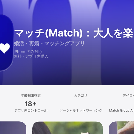
マッチ(Match)：大人を
婚活・再婚・マッチングアプリ
iPhoneのみ対応
無料 · アプリ内購入
年齢制限指定
カテゴリ
デベロ
18+
アプリ内コントロール
ソーシャルネットワーキング
Match Group Am