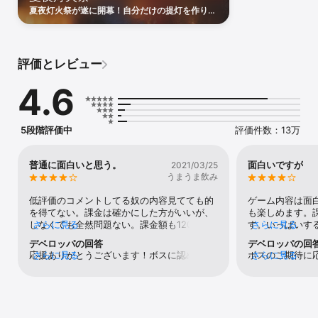
あなたの魅力に惹かれた「英雄」や「美女」が続々と登場！

夏夜灯火祭が遂に開幕！自分だけの提灯を作り、
お気に入りの英雄を育成＆強化すれば、さらに強力なパートナー
全サーバーで夏祭り会場の設営に参加して、豪華
に。

なイベントボーナスを獲得しましょう！
美女とはデートやミニゲームを楽しめるほか、彼女たちを喜ばせれ
ば思いがけない力を発揮してくれることも！？

評価とレビュー
◆全世界のプレイヤーと競争！敵か味方か見極めろ！◆

4.6
翻訳システムの実装により、世界中のプレイヤーとリアルタイムで
交流可能！

仲間とともに全世界に勢力を拡大して、他のボスや敵対勢力の動向
に目を配ろう。

5段階評価中
評価件数：13万
初心者にも分かりやすく、より良いサービスを提供し続ける「マフ
ィア·シティ」で、仲間とともに数多の戦いを勝ち抜き、マフィア帝
普通に面白いと思う。
面白いですが
2021/03/25
国の覇者を目指そう！！

うまうま飲み
低評価のコメントしてる奴の内容見てても的
ゲーム内容は面
◆発展購読課金特典の説明：

を得てない。課金は確かにした方がいいが、
も楽しめます。
1.有効期間：7日間(連続購入可能な商品、購入した日から7日間目の
しなくても全然問題ない。課金額も120円の
さらに見る
す。いっぱいす
さらに見る
23時59分59秒までは有効です）

サプライズだけって人も多いし、バフを上げ
しょうね♪やり
2.購入後毎日下記アイテムを獲得：100体力*1、100ゴールド*3、
デベロッパの回答
デベロッパの回
る方法は課金以外にも沢山ある。重課金者に
は、無課金や微
20,000リーダーExp*3、レア種ボックス*3、資源選択汎用パック
応援ありがとうございます！ボスに認められ
さらに見る
ボスのご期待に
さらに見る
歯が立たないのはこのゲームに限ったことで
す。人が遊ぶが
Lv.4*15

るのは何よりも光栄なことです。また、何か
いません！ゲー
は無いし、そこを嘆いてる時点で全てのゲー
値観の違いや文
3.自動購読課金特典の効果期間内、物資、現金、弾薬の略奪速度
不明な点がございましたら、別荘内のポスト
が発生した場合
ムをやめた方がいいね。ゲームに向いてない
変換機能のレベ
15％UP

の隣の美女にてお伝えください（づ￣3￣）
される秘書（G
（笑）課金系の不具合に関しては私自身起き
殺です笑笑私も
づ╭～
応いたします。
た事がないから分からないが、そんな起きる
瞬殺を繰り返し
◆ファミリー購読課金特典の説明：

できるよう、秘