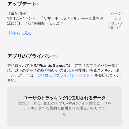
か？120円610円課金なら数えられないほどし
われました♪レ
1.有効期間：30日間(連続購入可能な商品。購入した日から30日目の
アップデート
ます。
てるが一度も起きた事は無いし自分の携帯の
も含めて同じ都
23時59分59秒までは有効。）

せいでは？と思います。その程度でグダグダ
と触れ合えるこ
2.購入後、毎日下記アイテムを獲得：100ゴールド*3、ファミリー
【最新情報】

バージ
言うならアプリゲームなんかするなよって思
ります。ですが
の印Ⅴ*4、ファミリーコイン*1500、5分間加速*12、1時間加速*2、
1.新しいイベント：「サマーボトルメール」——言葉を漂
ョン
う。乗っ取りもセキュリティが甘い自分のせ
ると、この返答
8時間ファミリーコイン生産量UP*1

流に託し、想いを四海へ伝えよう！

1.8.378
い。わかりやすいIDやパスワードにしてて、
いますが、何か
3.自動購読課金特典の有効期間内、日常タスクで獲得できる名声の
7月31日
ヒントを自ら出してる人が悪い。むしろこの
LINEでとか言
上限UP、ファミリーPtの獲得上限UP、ファミリーPtの獲得量UPな
【追加内容】

さらに見る
ゲームのアカウント盗まれた程度で済んで良
ましたと言われ
どの効果を獲得します。

1.外観システム

かったじゃ無いか。自分のセキュリティの甘
が複数回続いて
(1)新しい行動隊外観「砂漠の戦士」が追加されました。

さに気が付けてラッキーだろ！低評価の奴ら
直らず、やめよ
◆自動購読課金特典の追加説明：

(2)新しい融合行動隊外観「ヘッドレスメイル」が追加され
はなんでもかんでも人のせいにして文句言い
けに残念です。
1.有効期間が終了すると、自動的に差し引かれ、期間を延長しま
ました。

過ぎ（笑）強いやつに攻撃されて嫌になるっ
す。自動購入をキャンセルしたい場合は、手動でキャンセルする必
アプリのプライバシー
(3)新しい別荘エフェクト「百戦の軍神」が追加されまし
てシールド貼れよ。やるべき事をやらないで
要があります。

た。

ネチネチ嘆くなって思うわ。
2.購入時に、あなたのiTunesアカウントより費用が発生いたしま
デベロッパである“
Phantix Games
”は、アプリのプライバシー慣行
2.新しいリーダーアバター「ダークナイト」が追加されま
す。

に、以下のデータの取り扱いが含まれる可能性があることを示しま
した。（日本時間2026.07.26 09:00に実装）

3.自動購入をキャンセルするには、次回の自動購入の24時間前に自
した。詳しくは、
デベロッパプライバシーポリシー
を参照してくだ
3.新しい行動隊エフェクト「霊影」が追加されました。

動購入をキャンセル必要があります。

さい。
4.アイテム交換：「特選別荘エフェクト交換ギフト」の交
4.現在の使用期間が終わる24時間前に、ご利用のアカウントに自動
換リストが更新されました。

購入の購入確認と金額確認が表示されます。

5.一部の効果音とエフェクトが追加されました。

5.購入後、アカウント設定より、自動購入設定をキャンセルする事
ユーザのトラッキングに使用されるデータ
ができます。

【最適化及び調整】

次のデータは、他社のアプリやWebサイト間でユーザを
1.組織の最適化：組織スケジュールにシステム時間の表示
トラッキングする目的で使用される場合があります。
▼公式サイト▼

が追加されました。

https://mafia.phantixgames.com/ja/

ID
2.外観画面の最適化：チャット外観のフィルタに「バフ効
果」の選択肢が追加されました。

▼公式X（旧Twitter）▼

3.都市移転イベントの最適化：移転記録が追加され、移転
https://twitter.com/MafiaCity_JP
