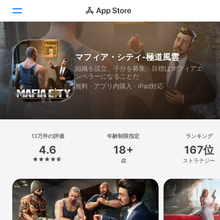
Today
マフィア・シティ-極道風雲
組織を設立、子分を募集、目標はマフィアエ
ゲーム
ンペラーになることだ
無料 · アプリ内購入 · iPad対応
アプリ
Arcade
検索
13万件の評価
年齢制限指定
ランキング
4.6
18+
167位
プラットフォーム
歳
ストラテジー
iPhone
iPad
Mac
Vision