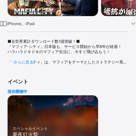
Watch
TV
iPhone、iPad
■全世界累計ダウンロード数1億突破！■

「マフィア·シティ」日本版も、サービス開始から早8年が経過！

ハラハラドキドキのマフィア生活に、今すぐ飛び込もう！

「マフィア·シティ」は、マフィアをテーマとしたストラテジー系モ
さらに見る
バイルゲーム。

世界中のプレイヤーと同盟を結んで、他のマフィアに対抗し、縄張
りを広げて、巨万の富を築き上げよう。

イベント
自分だけのマフィア帝国を打ち立て、いちから頂点を目指せ！

現在開催中
——マフィア帝国の生存指南——

◆組織に加入し、帝国を築こう！◆

別荘を管理し、産業に投資して、バフを獲得！

強力な組織に入って、ファミリーの勢力を拡大させよう。

組織のプレイヤーと協力すれば、電撃戦、集団戦などの多様な戦法
で戦いが有利に！

スペシャルイベント
夏夜灯火祭
◆強力な英雄を募集し、美女との逢瀬を楽しもう！◆
