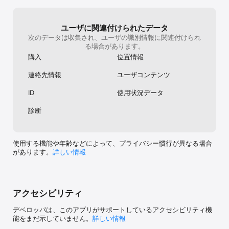
の日付を確認できるようになりました（次回のイベントか
ら集計を開始）。

▼利用規約▼

4.ゴッドファーザーの石碑の更新：ゴッドファーザーの壁
https://www.phantixgames.com/ja/article/terms_of_use

ユーザに関連付けられたデータ
に新しいランクボーナスが追加され、ゴッド栄光Ptを貯め
次のデータは収集され、ユーザの識別情報に関連付けられ
ることで新しいボーナスを受け取れるようになりました。

▼個人情報取扱いについて▼

る場合があります。
5.シーズンの最適化

https://www.phantixgames.com/ja/article/privacy_policy

(1) シーズン都市スキル「戦略的撤退」の使用時に、効果
購入
位置情報
範囲のプレビュー表示が追加されました。

▼お問い合わせ先▼

(2) シーズン限定兵種はリーダー戦闘力に加算されないよ
連絡先情報
ユーザコンテンツ
support.mafiacity@phantixgames.com

うになりました。

6.議事庁建築Lv.30の追加効果の最適化：「別荘戦の豪傑
ID
使用状況データ
+++【価格】+++

制限（州長戦／頂上大決戦限定）」が、都市マップを除く
アプリ本体：無料

すべてのマップでの別荘戦に適用されるようになりまし
診断
※一部有料アイテムがあります。

た。

7.一部のアイテムの交換リストに検索機能が追加されまし
+++【推奨環境】+++

た。

8.火花特権の最適化：プレイヤーが一部の特権を使用した
使用する機能や年齢などによって、プライバシー慣行が異なる場合
後、システムにより個人チャットを通じて対応する友人に
があります。
詳しい情報
自動的に通知を送信するようになりました。

9.一部画面の最適化及び調整、一部記述の修正を行いまし
た。

アクセシビリティ
【修復内容】

1.アルコールヘブンの議事庁で、一部の文字が正しく表示
デベロッパは、このアプリがサポートしているアクセシビリティ機
されない不具合を修正しました。

能をまだ示していません。
詳しい情報
2.アルコールヘブンにおいて、一部状況下で「連盟募兵
所」が正常に設置されない不具合を修正しました。