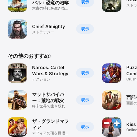
表示
バル：恐竜の咆哮
スト
太古の時代を生き抜
け！
Chief Almighty
表示
ストラテジー
その他のおすすめ
Narcos: Cartel
Puzz
表示
Wars & Strategy
Conq
アクション
Crush,
conqu
マッドサバイバ
西部
表示
ー：荒地の戦火
西部
終末世界で生き残れ
ザ・グランドマフ
Kiss
表示
ィア
Online
マフィアの頂を目指
Game