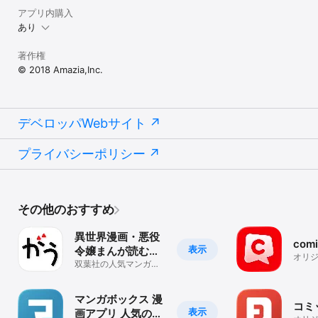
アプリ内購入
あり
著作権
© 2018 Amazia,Inc.
デベロッパWebサイト
プライバシーポリシー
その他のおすすめ
異世界漫画・悪役
com
表示
令嬢まんが読むな
オリ
ら『マンガがうが
双葉社の人気マンガを
読め
毎日読める漫画アプ
う』
リ！
マンガボックス 漫
コミ
表示
画アプリ 人気のマ