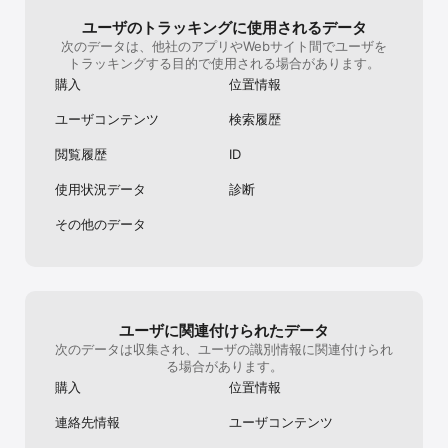
最新作品から定番マンガまで、少年マンガ、少女マンガ、青年マン
ガ、雑誌と様々なジャンルのコミックを4万冊以上配信中。

ユーザのトラッキングに使用されるデータ
次のデータは、他社のアプリやWebサイト間でユーザを
毎週更新されるコイン不要の『1冊まるごと無料マンガ』も多数配信
トラッキングする目的で使用される場合があります。
中です！

購入
位置情報
■□配信中の人気作品□■

ユーザコンテンツ
検索履歴
・ワンピース

・デスノート

閲覧履歴
ID
・ドラゴンボール

・キングダム

使用状況データ
診断
・るろうに剣心

・コウノトリ

その他のデータ
・進撃の巨人

・新宿スワン

・監獄学園

・七つの大罪

・ちはやふる

・逃げるは恥だが役に立つ

・四月は君の嘘

ユーザに関連付けられたデータ
・東京タラレバ娘

次のデータは収集され、ユーザの識別情報に関連付けられ
・骨が腐るまで

る場合があります。
・エマージング

購入
位置情報
など多数

連絡先情報
ユーザコンテンツ
■マンガBANGオリジナルコミック連載開始！

恋愛、ファンタジーのオリジナルコミックが配信開始！
