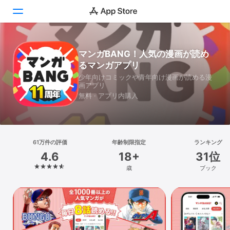
Today
マンガBANG！人気の漫画が読め
るマンガアプリ
ゲーム
少年向けコミックや青年向け漫画が読める漫
画アプリ
アプリ
無料 · アプリ内購入
Arcade
検索
61万件の評価
年齢制限指定
ランキング
4.6
18+
31位
プラットフォーム
歳
ブック
iPhone
iPad
Mac
Vision