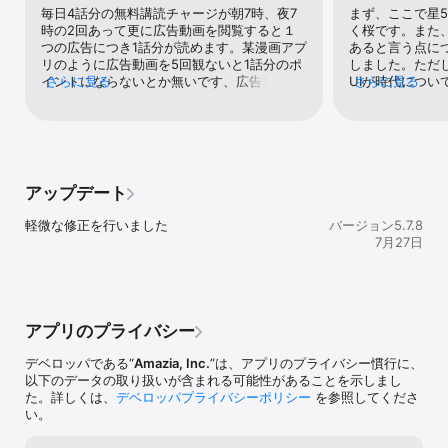
1000万部超の大ヒットマンガや、ドラマ化、アニメ化された誰もが
毎日4話分の無料講読チャージが朝7時、夜7
まず、ここで星
知っている人気漫画を毎日8話分、無料で読めるマンガアプリです。

時の2回あって更に広告動画を閲覧すると１
く桜です。また
人気マンガが毎月、追加配信されますのでアプリをダウンロードし
つの広告につき1話分が読めます。某漫画アプ
あると言う点に
てお待ちください。

リのように広告動画を5回観ないと1話分のポ
しました。ただ
イントにならないとか無いです、広告1回につ
さらに見る
UIが時代につ
さらに見る
会員登録不要で誰でも簡単に、人気漫画を楽しめます！

き1話読めるのです。しかも、広告動画は5回
アプリといえば
通勤・通学のちょっとした暇つぶしに、『マンガBANG！』をお楽
観れるので4回の無料講読に加えると9回。
初めて読んだが
しみください！

朝、夜で1日18回も無料講読出来ます。人気
あると思います
■毎日8話無料でマンガを楽しめる！

のあった漫画も多く完結作品ばかりなので最
度読んだ作品(履
アプリ内で配信されている無料コーナーのマンガは、毎日8話を無料
後まで読むことが出来ます。この漫画BANG!
しなければいけ
で読むことができます。

より使い勝手が良い漫画アプリは今のところ
のタブを移動し
アップデート
アクション、バトル、ヤンキー、王国ものから、少女漫画、恋愛作
無いです、1番好きな漫画アプリですね。オス
ければいけません
品まで多彩な作品を配信中！

スメします！
としますが、お
軽微な修正を行いました
バージョン5.7.8
毎日アクセスして、お気に入りの漫画を全巻読破してください。

ないというのは
7月27日
果たせていない
■コイン購入でもっと楽しめる！

く書きましたが
8話だけじゃ足りない！もっとマンガを読みたい！という方は、アプ
を除けば漫画や
リ内でコインをご購入ください！コインを使って電子書籍を購入で
一ユーザーとし
きます。

ます。
アプリのプライバシー
お気に入りのコミックを読破しましょう！

デベロッパである“
Amazia, Inc.
”は、アプリのプライバシー慣行に、
キャンペーンも随時実施中！

以下のデータの取り扱いが含まれる可能性があることを示しまし
プレゼントボックスに届くアイテムでオトクにコミックを楽しんで
た。詳しくは、
デベロッパプライバシーポリシー
を参照してくださ
ください。

い。
■マンガBANGストア開始！
