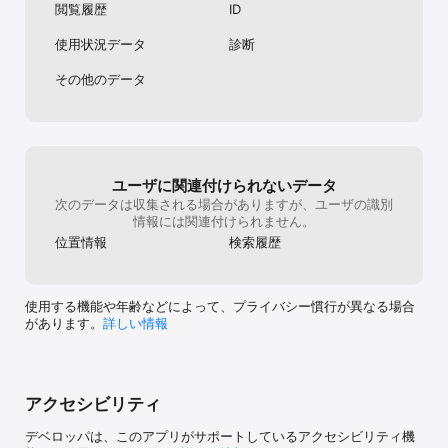
閲覧履歴
ID
フォックスの威

結婚予定日

使用状況データ
診断
ダンジョンバトルロワイヤル〜魔王になったので世界統一を目指し
ます〜

その他のデータ
異世界の戦士として国に招かれたけど、断って兵士から始める事に
した

異世界クラス召喚されたら

遅咲き冒険者

ミリモス・サーガ—末弟王子の転生戦記

藤崎くんちのお母さんには秘密がある

ユーザに関連付けられないデータ
リンカイ アザレア

最強勇者の弟子育成計画

次のデータは収集される場合がありますが、ユーザの識別
ゴブリンアイランド

情報には関連付けられません。
苛烈な聖女様

位置情報
検索履歴
※配信される漫画作品は全て著作権者からの配信許諾を受けておりま
すので安心してお楽しみください。

使用する機能や年齢などによって、プライバシー慣行が異なる場合
ご利用上の問題点や改善希望がございましたら下記問合せまでご連
があります。
詳しい情報
絡お願いします。

【お問い合わせ】

E-mail : info@support-mangabang.jp
アクセシビリティ
デベロッパは、このアプリがサポートしているアクセシビリティ機