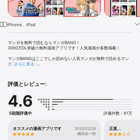
Watch
TV
iPhone、iPad
マンガを無料で読むならマンガBANG！

3000万DL突破の無料漫画アプリです！人気漫画が多数掲載！

マンガBANGはここでしか読めない人気マンガが無料で読めるマン
ガアプリです。

さらに見る
AppStoreブックカテゴリ1位獲得、3300万DLされている国内最大
級のコミックアプリですので、安心してマンガを楽しめます！

「ダイヤのA act2」「テラフォーマーズ」「コウノドリ」「ファン
評価とレビュー
タジスタ」「我間乱」「嘘食い」等めちゃ面白いコミックが無料配
信中です！

4.6
7月の新作は「BUNGO」「なにわ友あれ」「GTO」「土竜の唄」
「ベイビーステップ」「YATAGARASU」「BLOODY MANDAY」な
どの人気漫画を配信開始！

5段階評価中
評価件数：61万
期間限定配信なので今すぐマンガBANG！をダウンロードしてマン
ガをお楽しみください。

オススメの漫画アプリです
正直...
2020/02/24
織田栄一郎
◆◇マンガBANG！の特徴◇◆
