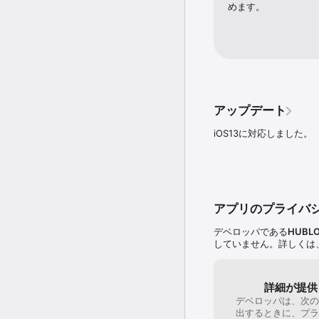
世界から見放された廃墟
めます。
と裏切り、嘘と真実が渦
―ここにまた、新たなる
[キャスト]

藤田 修平　：須賀紀哉

吹石 琴美　：雪都さお梨

藤堂 悠奈　：沢村かすみ

アップデート
上野 まり子：桜川未央

伊藤 大祐　：本多啓吾

iOS13に対応しました。
阿刀田 初音：金田まひる

荻原 結衣　：香山いちご

細谷 はるな：かわしまり
蒔岡 玲　　：あじ秋刀魚

三ツ林 司　：蒼井夕真

城咲 充　　：安藤宗二

アプリのプライバ
真島 章則　：青島刃

黒河 正規　：一条和矢

デベロッパである
HUBLOT
粕谷 瞳　　：北都南

していません。詳しくは
[スタッフ]

シナリオ：チーム月島（月島
詳細が提供
原画　　：	己即是空 /
デベロッパは、次の
音楽　　：Barbarian On T
出するときに、プラ