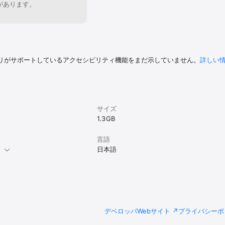
があります。
ーマ]

arbarian On The Groove

マ]

リがサポートしているアクセシビリティ機能をまだ示していません。
詳しい
]

サイズ
1.3 GB
言語
。
日本語
メッセージを次に送ります。/選択肢やメニューを選びます。 

になります。 

ドになります。 

ウィンドウを消します。 

を表示します。 

デベロッパWebサイト
プライバシーポ
ード/環境設定/タイトルに戻る/twitterでつぶやく/ヘルプ/バージョン情報を