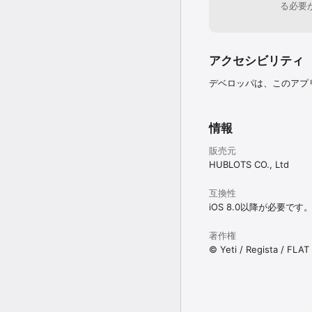
る必要
[ファーストオープニングテ
【Dread Answer】

歌：ぐるたみん

作詞・作曲・編曲：wight / B
アクセシビリティ
[セカンドオープニングテー
デベロッパは、このアプ
【戦場の絆】

歌：遊女

作詞：寺月 恭一

作曲・編曲：なるちょ

情報
[サードオープニングテーマ
販売元
【揺るぎなき決意】

HUBLOTS CO., Ltd
歌：遊女

作詞：寺月 恭一

作曲・編曲：なるちょ

互換性
iOS 8.0以降が必要です
[ゲームの遊び方] 

著作権
画面タップ : シナリオ
右フリック : SKIPモード
© Yeti / Regista / FLAT
左フリック : AUTOモー
上フリック : メッセージ
下フリック : バックログ
２点タップ : セーブ/ロ
す。