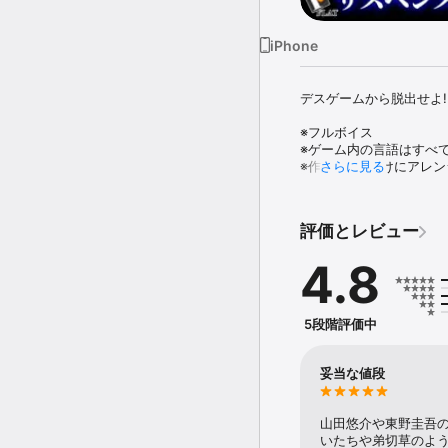
iPhone
デスゲームから脱出せよ!!
※フルボイス

※ゲーム内の言語はすべて
※作品はiOS向けにアレ
さらに見る
[ストーリー]

周囲を山に囲まれ外界か
評価とレビュー
建物は朽ち果て無人の廃
自ら志願した者まで、集
4.8
否応なしに『ゲーム』へ
『ゲーム』のルールは、
らゆる行為は正当化され
5段階評価中
発してプレイヤーは命を落
プレイヤーたちは、それ
妥当な値段
切りを恐れ孤独を貫くか
PDAに搭載された特殊
ゲームが始まる。

山田悠介や東野圭吾
いたちや弟切草のよう