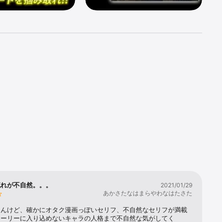
た者から、
によって、
るためにあ
ば首輪が爆
作るか、裏
流れが不自然。。。
2021/01/29
あかさたなはまらやわなはたさた
過酷なデス
らんけど、確かにオタク漫画っぽいセリフ、不自然なセリフが満載
トーリーに入り込めないキャラの人格まで不自然な気がしてく