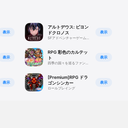
アルトデウス: ビヨン
表示
表示
ドクロノス
SFアドベンチャーゲームの
名作がiOSに登場！
RPG 彩色のカルテッ
表示
表示
ト
四季の国々を巡るファンタ
ジーRPG
[Premium]RPG ドラ
表示
表示
ゴンシンカー
ロールプレイング