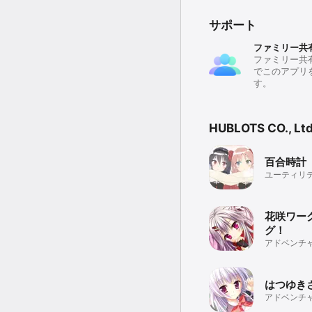
サポート
ファミリー共
ファミリー共
でこのアプリ
す。
HUBLOTS CO.,
百合時計
ユーティリ
花咲ワー
グ！
アドベンチ
はつゆき
アドベンチ