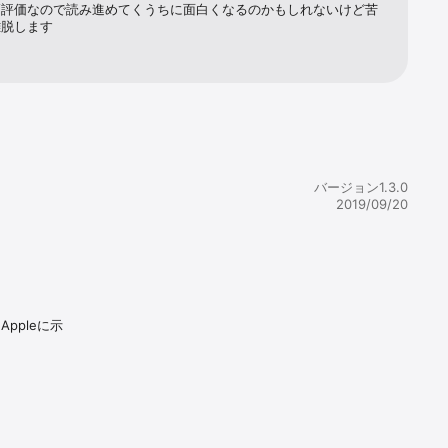
らは、信頼
高評価なので読み進めてくうちに面白くなるのかもしれないけど苦
離脱します
バージョン1.3.0
2019/09/20
ppleに示