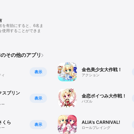
有
有を有効にすると、6名ま
を使用することができま
 Ltdのその他のアプリ
金色美少女大作戦！
表示
ティ
アクション
クスプリン
金恋ポイつみ大作戦！
表示
パズル
ャー
さくら
ALIA's CARNIVAL!
表示
ャー
ロールプレイング