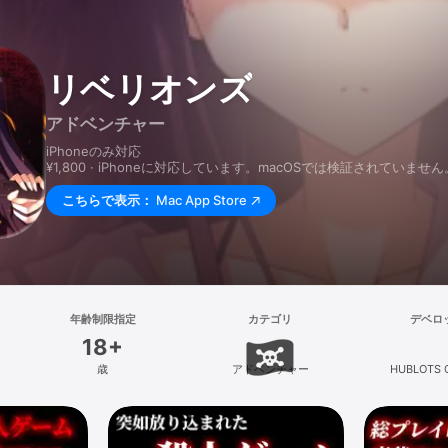
リベリオンズ
アドベンチャー
iPhoneのみ対応
¥1,800 · iPhoneに対応しています。macOSでは検証されていません
こちらで表示：
Mac App Store
年齢制限指定
カテゴリ
デベロ
18+
歳
アドベンチャー
HUBLOTS C