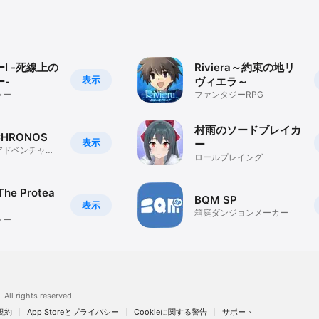
I -死線上の
Riviera～約束の地リ
表示
ー-
ヴィエラ～
ャー
ファンタジーRPG
村雨のソードブレイカ
CHRONOS
表示
ー
アドベンチャー
ロールプレイング
Sに登場！
e Protea
BQM SP
表示
箱庭ダンジョンメーカー
ャー
.
All rights reserved.
規約
App Storeとプライバシー
Cookieに関する警告
サポート