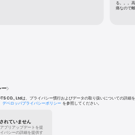
の村で繰り広げられる、１４人の少年少女が辿った最期の記録。果たして彼
る。。。
巻くこの舞台で、何を得て、何を失うのだろうか。

痛なので
『ゲーム』の幕が切って落とされた。

の

シー
S CO., Ltd
は、プライバシー慣行およびデータの取り扱いについての詳細をA
、
デベロッパプライバシーポリシー
を参照してください。
総記 / 日向もやし / 月島トラ）

されていません
 はやかわ凛太

アプリアップデートを提
he Groove

イバシーの詳細を提供す