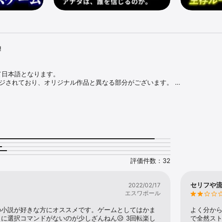


日本語となります。 

ンジされており、オリジナル作品と異なる部分がございます。 

ら隔絶された陸の孤島、『阿尾嵯村』

墟となったその場所に、１４人の若者が集められた。強制的に拉致されてき
められた人間の境遇は様々。彼らは首輪に仕掛けられた爆弾と、一台のPDA
と巻き込まれていく。

それぞれの参加者に与えられた特定の条件を達成すること。条件をクリアす
、参加者同士が殺し合うことすら許容される。万が一、条件を満たせなけれ
評価件数：32
とす。

ぞれのクリア条件を達成するために行動を開始する。生き残るために仲間を
セリフや
2022/02/17
、それとも―――

エスワポール
機能と、フィールド内に設置された各種の銃火器を駆使し、生き残りをかけた
の小説が好きな方にオススメです。ゲームとしてはかま
よく分か
に選択コマンドがないのが少しざんねん😥 3回転楽し
で全然ス