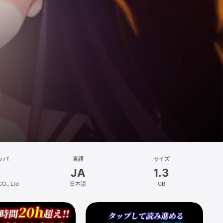
。
ッパ
言語
サイズ
JA
1.3
O., Ltd
日本語
GB