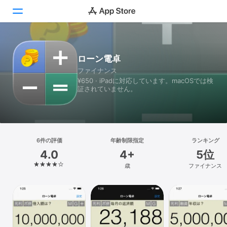
Today
ローン電卓
ファイナンス
ゲーム
¥650 · iPadに対応しています。macOSでは検
証されていません。
アプリ
Arcade
検索
6件の評価
年齢制限指定
ランキング
4.0
4+
5位
プラットフォーム
歳
ファイナンス
iPhone
iPad
Mac
Vision