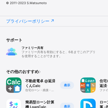
© 2011-2023 S.Matsumoto
プライバシーポリシー
サポート
ファミリー共有
ファミリー共有を有効にすると、6名までこのアプリ
を使用することができます。
その他のおすすめ
不動産電卓 @返済
住宅
表示
くんCalc
返済
住宅ローン・残債・借
ファ
入可能額・仲介手数料
の計算ツール
簡易型ローン計算
ロー
表示
機 LoanCalc
算 