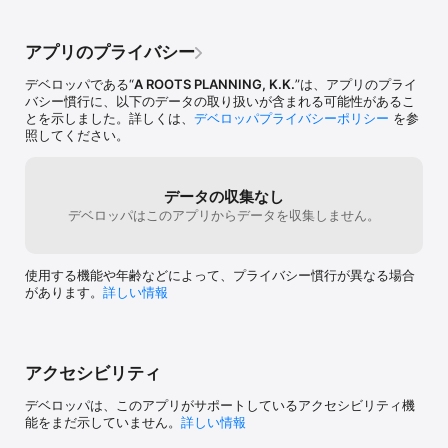
ので、予定の再確認がきます。

●iPhoneの「カレンダー」や「リマインダー」機能に同期ができる
ので、iPhoneで予定管理がスッキリまとめられます！

アプリのプライバシー
-------------

デベロッパである“
A ROOTS PLANNING, K.K.
”は、アプリのプライ
◎注意事項

バシー慣行に、以下のデータの取り扱いが含まれる可能性があるこ
-------------

とを示しました。詳しくは、
デベロッパプライバシーポリシー
を参
●このアプリは、インターネット通信を利用して最新情報を表示し
照してください。
ます。

●機種により、ご利用いただけない端末がございます。

●本アプリはタブレットに対応しておりません。(一部機種によって
はインストール可能ですが、正常に動作しない場合がございますの
データの収集なし
で、あらかじめご了承ください。)

デベロッパはこのアプリからデータを収集しません。
●本アプリをインストールする際には、個人情報の登録は必要ござ
いません。各サービス利用の際にご確認のうえ、情報を入力してく
ださい。
使用する機能や年齢などによって、プライバシー慣行が異なる場合
があります。
詳しい情報
アクセシビリティ
デベロッパは、このアプリがサポートしているアクセシビリティ機
能をまだ示していません。
詳しい情報