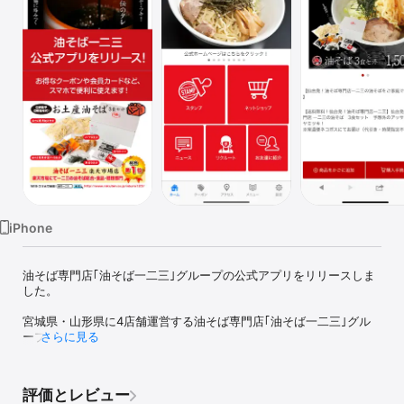
Watch
TV
iPhone
油そば専門店｢油そば一二三｣グループの公式アプリをリリースしま
した。

宮城県・山形県に4店舗運営する油そば専門店｢油そば一二三｣グル
ープです。

さらに見る
油そば不毛の地、仙台に油そば専門店として平成23年にオープン!!!

評価とレビュー
ラーメンとは違い、3回足を運んでいただければ納得頂ける味という