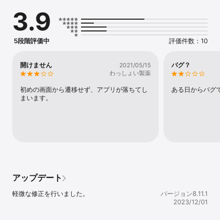
意味を込め、｢一二三(ひふみ)｣と名付けました。一度｢一二三の油そ
3.9
ば｣をご賞味下さい！

お店のアプリには、『限定トッピングメニュー』や『店長お勧めの
5段階評価中
評価件数：10
隠れメニュー』などのレアでお得な情報が満載です。お得なクーポ
ンをお見逃しなく！！

開けません
バグ？
2021/05/15
わっしょい製薬
また｢お家でも食べたい！｣方用に、アプリから購入も可能です！

初めの画面から遷移せず、アプリが落ちてし
ある日からバグ
いろいろな食べ方を試してみて下さい！

まいます。
-------------

◎主な機能

-------------

●ネットショップ

油そば一二三の油そばセットやチャーシューなどがアプリで買い物
ができます！

●会員証やポイントカードをアプリでまとめて管理できます。

●スタンプ画面からカメラを起動し、スタッフの提示するQRをよむ
アップデート
ことでスタンプがGETできます！

お店でもらえるスタンプを集めて、お得な特典が受取れます。

軽微な修正を行いました。
バージョン8.11.1
●アプリユーザー限定の最新情報やお得なクーポンをプッシュ通知
2023/12/01
でお届けします。

●次回来店日登録の機能では、登録した前日にプッシュ通知が届く