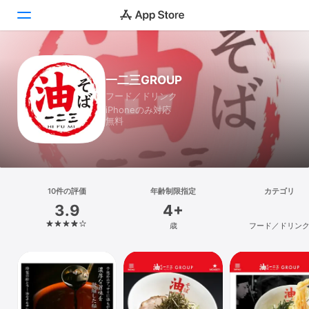
Today
一二三GROUP
フード／ドリンク
ゲーム
iPhoneのみ対応
無料
アプリ
Arcade
検索
10件の評価
年齢制限指定
カテゴリ
3.9
4+
プラットフォーム
歳
フード／ドリン
iPhone
iPad
Mac
Vision