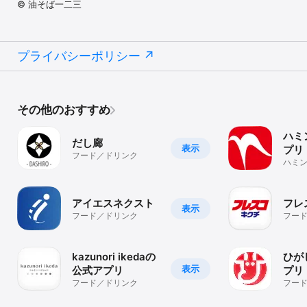
© 油そば一二三
プライバシーポリシー
その他のおすすめ
ハミ
だし廊
表示
プリ
フード／ドリンク
ハミ
プの
ける
アイエスネクスト
フレ
表示
フード／ドリンク
フー
kazunori ikedaの
ひが
表示
公式アプリ
プリ
フード／ドリンク
フー