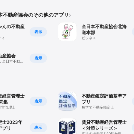
本不動産協会のその他のアプリ
ゃんの不動産
全日本不動産協会北海
表示
道本部
ティ
ビジネス
動産協会
表示
 全日本不動産
マートフォンア
産経営管理士
不動産鑑定評価基準ア
表示
問集
プリ
経営管理士
独学で不動産鑑定士
士2023年
賃貸不動産経営管理士
表示
アプリ
＜対策シリーズ＞
直近の過去問を10回分収録