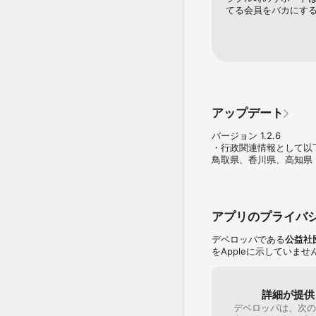
てる会員をバカにす
アップデート
バージョン 1.2.6

・行政関連情報として以
鳥取県、香川県、高知県
アプリのプライバ
デベロッパである
公益社
をAppleに示していま
詳細が提供
デベロッパは、次の