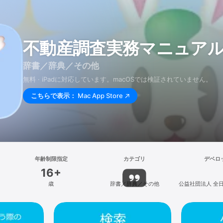
不動産調査実務マニュア
辞書／辞典／その他
無料 · iPadに対応しています。macOSでは検証されていません。
こちらで表示：
Mac App Store
年齢制限指定
カテゴリ
デベロ
16+
歳
辞書／辞典／その他
公益社団法人 全