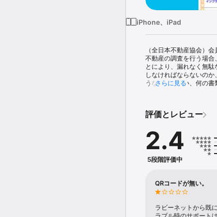
iPhone、iPad
（全日本不動産協会）会
不動産の調査を行う場合
とにより、漏れなく無駄
しなければならないのか
うな質問を行い、何の書
さらに見る
なお、原則として2018(
※ログインＱＲコードは以
評価とレビュー
①認証するスマホやタブ
します。

2.4
②コンテンツの「不動産
③不動産調査実務マニュ
5段階評価中
QRコードが無い。
ラビーネットから既
ラブル時のサポート