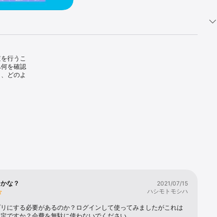
査を行うこ
へ何を確認
り、どのよ
)へログイン
ンかな？
2021/07/15
ハシモトモシハ
プリにする必要があるのか？ログインして使ってみましたがこれは
想定ですか？会費を無駄に使わないでください。