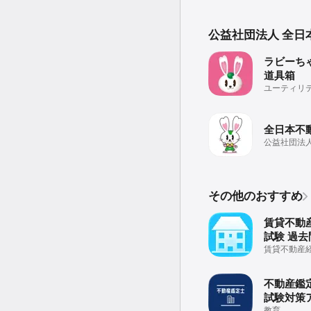
公益社団法人 全日
ラビーち
道具箱
ユーティリ
全日本不
公益社団法人
協会 公式ス
プリ
その他のおすすめ
賃貸不動
試験 過去
賃貸不動産
不動産鑑定
試験対策
教育