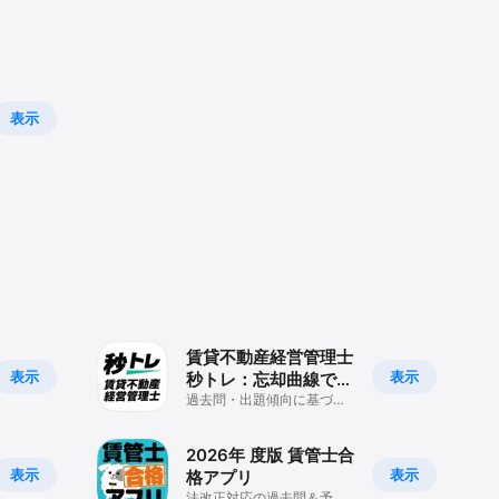
表示
賃貸不動産経営管理士
表示
表示
秒トレ：忘却曲線で覚
える賃貸管理士
過去問・出題傾向に基づく
重要ポイントを忘却曲線で
効率的に学習
2026年 度版 賃管士合
表示
表示
格アプリ
法改正対応の過去問＆予想