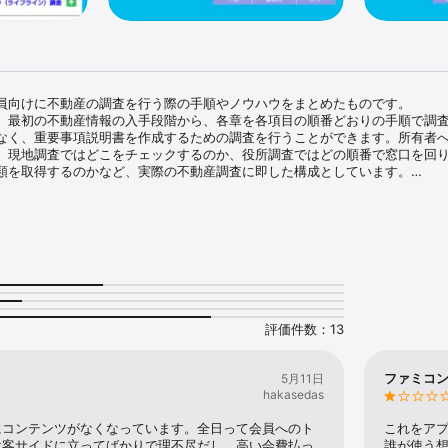
員向けに不動産の調査を行う際の手順やノウハウをまとめたものです。

、最初の不動産情報の入手段階から、各章を各項目の順番どおりの手順で調
なく、重要事項説明書を作成するための調査を行うことができます。所有者
、現地調査ではどこをチェックするのか、役所調査ではどの順番で窓口を回
類を取得するのかなど、実際の不動産調査に即した構成としています。

平成30年)10月現在の法律の内容を元に記載を行っています。

下の手順で表示してください。

レット以外の端末(パソコン等)でラビーネット(全日会員支援ポータルサイト
調査実務マニュアル（アプリ版）」を選択します。

アルの案内ページにログインＱＲコードが表示されます。
評価件数：13
ファミコ
5月11日
hakasedas
にコンテンツがなくなっています。全日って会員へのト
これをア
は客サイドに立ってばかりで理不尽だし、高い会費払っ
誰が使う