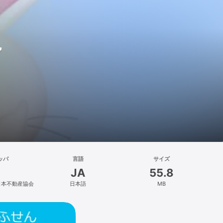
ル
ッパ
言語
サイズ
JA
55.8
日本不動産協会
日本語
MB