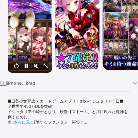
Watch
TV
iPhone、iPad
■□美少女育成 x カードゲームアプリ！刻のイシュタリア！□■

全世界で450万DLを突破！

イシュタリアの騎士となり、砂塵【ストーム】と共に現れた魔神を
倒すために、

美少女たちと冒険するファンタジーRPG！

さらに見る
「あなたのこと信じてます。だから、これからも、ずっと一緒にい
てくださいね？」
