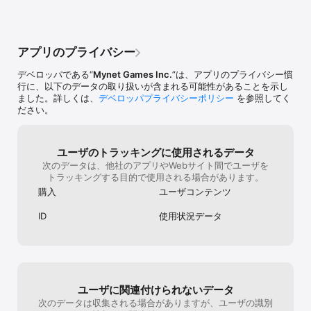
浄化の碑に集いしイシュタリアの戦士たちはこれを撃退

王国にふたたび平和が訪れた

人々から戦火の記憶が薄れゆくなか

アプリのプライバシー
今、突如現れた砂塵【ストーム】は魔神の再来を告げようとしてい
た…

デベロッパである“
Mynet Games Inc.
”は、アプリのプライバシー慣
これはイシュタリアの世界を救うために、仲間と一緒に戦う冒険
行に、以下のデータの取り扱いが含まれる可能性があることを示し
RPG！

ました。詳しくは、
デベロッパプライバシーポリシー
を参照してく
ださい。
さらに！数多くの美少女キャラクターが登場！

あなたはどの娘と冒険する…？

かわいい美少女の中には、神話の天使やお姫さま、猫耳の女の子
も！ケモナーのあなたにもおすすめ！

ユーザのトラッキングに使用されるデータ
お気に入りの娘と、無料でとことん遊べる！美少女カードゲーム
次のデータは、他社のアプリやWebサイト間でユーザを
RPG！

トラッキングする目的で使用される場合があります。
「サリチルはおっきくなっちゃうゴラね！せーちょーきってヤツゴ
購入
ユーザコンテンツ
ラ！」

ID
使用状況データ
■□【ゲームの紹介】■□

「ガールズ」x「バトル」x「ボイス」のゲームアプリ！

■「ガールズ！」ー数多くの美少女キャラクターが登場！

メル(CV:沢城みゆき)やサリチル(CV:伊瀬茉莉也)をはじめ、

ユーザに関連付けられないデータ
可愛い美少女キャラクターたちが登場！

美少女たちと共に、ファンタジーの世界を冒険しよう！

次のデータは収集される場合がありますが、ユーザの識別