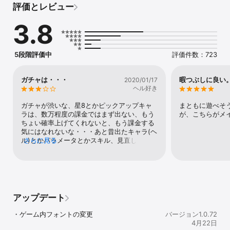
評価とレビュー
■□美少女たちとのオリジナルストーリーを楽しもう！□■

3.8
旅の中で出会うたくさんの美少女たちとのストーリーが、無料で楽
しめておもしろい！

涙あり、笑いあり、シリアスありの重厚なオリジナルストーリーの
他、

5段階評価中
評価件数：723
バレンタインやX'masなど季節ごとに、美少女達や萌キャラ達との
甘～いストーリーイベントも開催！

美少女育成カードゲームを今すぐプレイしよう！

ガチャは・・・
暇つぶしに良い
2020/01/17
ヘル好き
■□キャラクター数1000体以上！ボイス付きのカードゲーム！□■

かわいい女の子達に素敵なボイス付きのカードゲーム！

ガチャが渋いな、星8とかピックアップキャ
まともに遊べそ
あの有名声優の萌え萌えな台詞が聞ける！？

ラは、数万程度の課金ではまず出ない、もう
が、こちらがメ
アイドル、プリンセス、巫女、アリス、ビーナス、制服、水着の女
ちょい確率上げてくれないと、もう課金する
の子にクリスマス衣装…！

気にはなれないな・・・あと昔出たキャラ(ヘ
などなど、季節・テーマに合わせたイベントを毎月開催！

ル)とかパラメータとかスキル、見直して欲し
さらに見る
可愛い美少女の中には神話の天使や猫耳の女の子も！ケモナーのあ
いな、ビジュアルは良いのに、今じゃ倉庫行
なたにもおすすめ！

きでかわいそ過ぎる。ストーリーやバトルシ
毎月新たに登場する、少女達のコスプレ萌えカードをゲットしよ
ステム等、他はいいと思います。これでガチ
う！

ャが良ければ、4か5だったと思います。
アップデート
■□【刻のイシュタリアとは…？】■□

はるか昔……

・ゲーム内フォントの変更
バージョン1.0.72
千年王国イシュタリアを砂塵【ストーム】と共に現れた魔神が襲う

4月22日