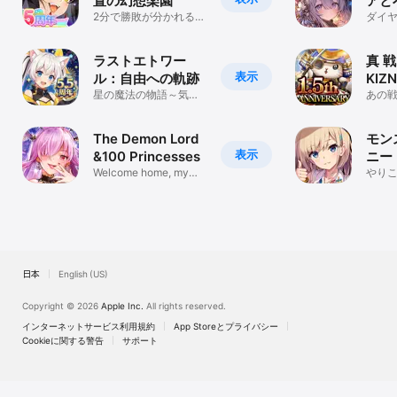
置の幻想楽園
アと
2分で勝敗が分かれる華
ジョ
ダイ
麗なアクションと美少
る放置
女戦略バトル！
ラストエトワー
真 戦
表示
ル：自由への軌跡
KIZ
星の魔法の物語～気軽
あの
に楽しめる王道幻想
ニュ
RPG
The Demon Lord
モン
表示
&100 Princesses
ニー
Welcome home, my
やり
demon lord.
ュレ
日本
English (US)
Copyright © 2026
Apple Inc.
All rights reserved.
インターネットサービス利用規約
App Storeとプライバシー
Cookieに関する警告
サポート