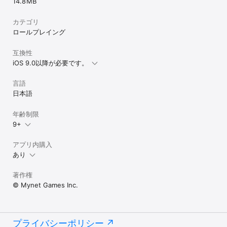
14.8 MB
カテゴリ
【価格】

ロールプレイング
無料（アプリ内課金あり）

【推奨端末】

互換性
iPhone4S、iOS9.0以上推奨
iOS 9.0以降が必要です。
言語
日本語
年齢制限
9+
アプリ内購入
あり
著作権
© Mynet Games Inc.
プライバシーポリシー