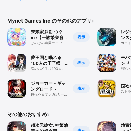
Mynet Games Inc.のその他のアプリ
未来家系図 つぐ
レジ
表示
me【一族繁栄育成
ンス
ゲーム】
ほのぼの農園ライフを
麗カ
カード
送りながら、お見合い
ード
RPG
して家系を繋ごう！
ード
夢王国と眠れる
モバ
表示
100人の王子様
ンド
女性向けパズル恋
恋のお相手は100人の
歴戦の
イケメン王子様！乙女
ゲー
愛ゲーム
ゲーム「夢100」
ジョーカー～ギャ
国盗
表示
ングロード～
スト
最強不良マンガxカード
ゲームRPG
その他のおすすめ
超次元彼女: 神姫放
放置
表示