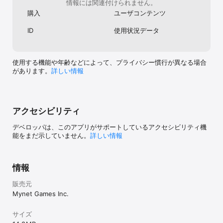
情報には関連付けられません。
■「バトル！」ー大白熱！カードバトル！

購入
ユーザコンテンツ
「連撃」「斬り上げ」「叩きつけ」3つの攻撃方法を組み合わせてオ
リジナルコンボを叩きこめ！

ID
使用状況データ
無料で遊べる！簡単だけど奥深いアクションバトルカードゲーム！

「空中コンボ」「支援攻撃」「スキル」など多彩な戦術が君を待
つ！！

美少女カードを育成し、君だけのデッキでバトルを有利に進めよ
使用する機能や年齢などによって、プライバシー慣行が異なる場合
う！

があります。
詳しい情報
さらに！ギルド対戦やレイドボス討伐など、ギルドゲームシステム
を多数搭載！

ギルドの仲間と一緒に勝利を掴め！白熱のリアルタイムバトルを楽
しもう！

アクセシビリティ
■「ボイス！」ー豪華声優陣が参加！

デベロッパは、このアプリがサポートしているアクセシビリティ機
沢城みゆき 伊瀬茉莉也 内田彩 喜多村英梨 南條愛乃

能をまだ示していません。
詳しい情報
中原麻衣 内山夕実 小林ゆう 伊藤かな恵 藤田咲

潘めぐみ 名塚佳織 花江夏樹 逢坂良太 梅原裕一郎

伊波杏樹 尾崎由香 高橋李依 小澤亜李 石上静香

小松未可子 山本希望 加藤英美里 逢田梨香子

情報
富田美憂 Lynn 高野麻里佳 堀江瞬 河西健吾

……他多数！（敬称略、順不同）

販売元
無料で遊べる美少女アプリ！可愛い萌ボイスを楽しもう！

Mynet Games Inc.
「けらいになってサリチルについてくるゴラ！」

「これから、よろしくお願いします！」

サイズ