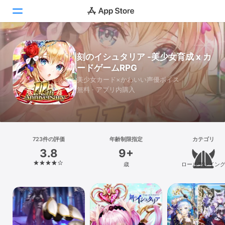
Today
刻のイシュタリア -美少女育成 x カ
ードゲームRPG
ゲーム
美少女カード×かわいい声優ボイス
無料 · アプリ内購入
アプリ
Arcade
検索
723件の評価
年齢制限指定
カテゴリ
3.8
9+
プラットフォーム
歳
ロールプレイン
iPhone
iPad
Mac
Vision