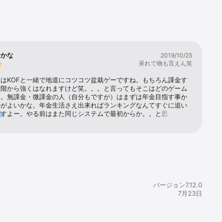
の名場面を
緒かな
2019/10/25
呆れて物も言えん笑
ート」な
はKOFと一緒で地道にコツコツ盆栽ゲーですね。もちろん課金す
段階から強くはなれますけど笑。。。と言ってもそこはどのゲーム
と。無課金・微課金の人（自分もですが）はまずは年金目指す事か
のがよいかな。年金生活さえ出来ればランキングなんてすぐに追い
ますよー。やる前はまた同じシステムで最初からか。。と思ったけ
る
は北斗の拳！始め出すとドンドン進めてました♪１つだけマイナスポ
けるなら南斗の試練？を毎回１階からスタートではなくクリアした
めさせてくれると良いかな。正直そこは本当に面倒いです。。メン
『？』と思うけど良い方向に進んでくれる事を願います♪KOFのゲ
イルに慣れてる人ならすんなり入り込めるので、まだの人はやって
ます。

良いかも♪↓１ヶ月やってみて。最初は色々とあっても我慢できたが
る度に改悪されていく。。19時に受け取れるギルド報酬も初めの
貰えてたのに今はダイヤ1個とか当たり前。全闘士のカケラ箱も破
バージョン7.12.0
の確率なのに10個開けて1個しか手に入らないのが普通。報酬はとも
7月23日
はケチったらダメだゎ。タダでさえ手に入りづらいのに尚更取れな
金臭しかしてこない笑現イベのハロウィンも体力3000使って金バ
って。。笑なんかガッカリ仕様になってきてて正直萎える。正直、