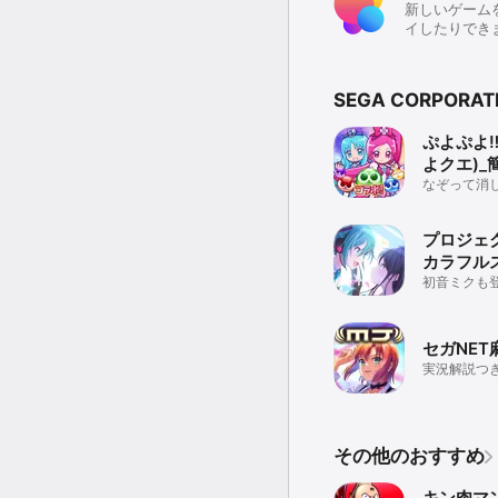
新しいゲーム
イしたりでき
SEGA CORPOR
ぷよぷよ
よクエ)_
ルRPGゲ
なぞって消
白い！コラ
ラインゲー
プロジェ
カラフル
feat. 
初音ミクも
ゲーム
セガNET
実況解説つ
アシスト機
でも安心！
その他のおすすめ
キン肉マ