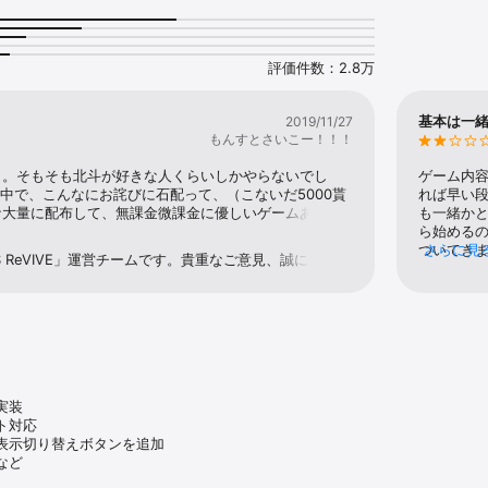
ィック

キャラクターイラストはすべて描き下ろし！ 大迫力のバトルシーンや、数々
に必見！

評価件数：2.8万
ョン

単操作！ タイミングを合わせるタップアクションでコンボをつなげ！

基本は一
2019/11/27
もんすとさいこー！！！
プレイアブルキャラクター

といった人気キャラクターはもちろんのこと、「ひでぶ」でおなじみの「ハ
き。そもそも北斗が好きな人くらいしかやらないでし
ゲーム内容
登場するぞ！

中で、こんなにお詫びに石配って、（こないだ5000貰
れば早い
ムを組んで強敵（とも）と闘おう！

ナ大量に配布して、無課金微課金に優しいゲームあるか
も一緒か
無課金でやるとさ、消化メニュー少なくて、結局ガチャ
ら始める
歴史が途絶えたこの時代…

がするけど、リバイブはけっこう毎日やる事あるよそれ
ついてき
さらに見
DS ReVIVE」運営チームです。貴重なご意見、誠にありが
紡ぎ、キミの手で、北斗をとりもどせ！

別にとして、課金なんかしなくたって全然やる事あるっ
ど、そこ
た、ご迷惑をお掛けしており、申し訳ございません。ご
ャラいないとトップクラスにはなれないけど、そんなの
イント付
につきましては、運営チーム内で状況を確認でき次第、
でしょ笑そもそも対人はオールオートプレイな訳でwお
所から始
ります。今後とも「北斗の拳 LEGENDS ReVIVE」を
るから萎えるだけ。北斗が好きで、思い入れのあるキャ
テが多くて
します。


べます。なんか運営寄りのレビューになったけど、この
ームスタ
合も、ご利用状況などの要因により、本サービスが正常に動作しないことがあり
ームなんて星の数ほどあるから！個人の意見だけど、北
みるのも
ツ面倒見れる人は楽しめるんじゃないかな？課金なんか
アプデされ


ころ石やアイテムの、配布半端じゃないのでオススメ。
うちは沢山
装

privacypolicy/

ど、感想です。
片が30%
対応

かく破片
表示切り替えボタンを追加

くなると課
など
sega.com/webview/rule/
ッジ20個