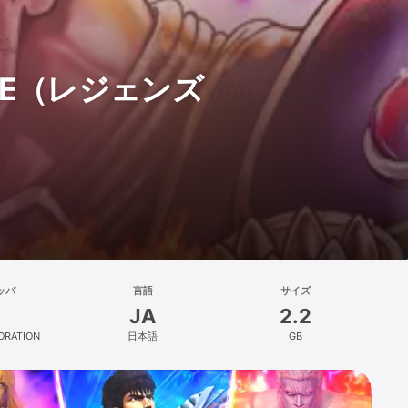
IVE（レジェンズ
ッパ
言語
サイズ
JA
2.2
ORATION
日本語
GB