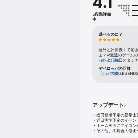
4.1
■ハイクオリティなグラフ
原哲夫先生の監修の下、
5段階評価
彩るムービーシーンはまさ
中
■爽快タップコンボアクシ
バトルは指先ひとつの簡
遊べるのに？
■北斗ゲーム史上最多の
北斗の拳士、南斗の拳士
意外と評価低くて驚
ど、心に残る名脇役も多数
ょ？w最近のゲームの
自分だけのドリームチー
ったよ）毎日スタミ
さらに見る
なぁ？って。思う。
デベロッパの回答
『北斗神拳』一子相伝の
るゲームばっかな気
「北斗の拳 LEGEN
さらに見る
歴代伝承者たちの記憶を
が楽しいかどうかは
とうございます。ま
てのは確か。レアキ
報告いただいた症状
【推奨環境】

どのゲームでも同じ
順次、改善に努めてまい
iOS：RAM 4GB以上

金かけてる人と比べ
よろしくお願いいた
※iOS 15.0未満は動作不可
ラ育ててけば十分遊
※推奨環境でご利用の場
ゲームよりひどいゲ
アップデート
斗が好きで、コツコ
【プライバシーポリシー】
しなくても。今のと
・近日登場予定の新拳士実
https://www.sega.co.jp/
以上、長くなったけ
・近日実施予定のイベント
・ホーム画面にアイコン
【利用規約】

・その他、不具合の修正
https://hokuto-revive.