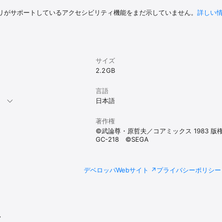
リがサポートしているアクセシビリティ機能をまだ示していません。
詳しい
サイズ
2.2 GB
言語
。
日本語
著作権
©武論尊・原哲夫／コアミックス 1983 版
GC-218 ©SEGA
デベロッパWebサイト
プライバシーポリシー
r