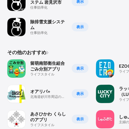
表示
ステム 岩見沢市
仕事効率化
除排雪支援システ
表示
ム
仕事効率化
その他のおすすめ
留萌南部衛生組合
EZ
表示
ごみ分別アプリ
ライ
ライフスタイル
ラッ
オアリパ+
表示
（LU
北海道砂川市周辺の情
ライ
報をゲットし、もっと
便利！お得！素敵！に
あさひかわ くらし
しゅ
表示
のアプリ
主婦の
ライフスタイル
る北