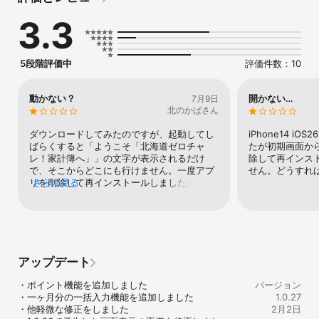
○ エネルギー関係

3.3
　電力事業者・契約メニュー、ガス種（都市・LP）、

　太陽光発電設備の設置状況　など

【毎月入力】

○ エネルギー関係

5段階評価中
評価件数：10
　電気、ガス、灯油、ガソリンの使用量・料金、

　太陽光発電設備の発電量・売電量等

※検針票（電気、ガス）の写真取込機能（アプリ限定）

動かない？
開かない…
7月9日
※ 入力データは家族間で共有可能（家族ID機能）

北のかばさん
【見える化機能】

○ CO2排出量、各エネルギー使用量・料金の12ヵ月グラフ

ダウンロードしてみたのですが、起動してし
iPhone14 i
○ 前年同月比との比較（キャラクターの表情で評価）

ばらくすると「ようこそ「北海道ゼロチャ
たが初期画面か
○ 類似の世帯平均との比較

レ！家計簿へ」」の文字が表示されるだけ
除して再インス
○ 道内市町村の比較（削減率、参加率）

で、そこからどこにも行けません。一度アプ
せん。どうすれ
【お知らせ】

リを削除して再インストールしましたが変わ
さらに見る
【エコ情報】

りません。どのようにしたらよろしいでしょ
【アンケート】

うか？
【入力データについて】

○入力したエネルギー使用量等のデータは、北海道及び

　北海道内の自治体で個人を特定しない範囲で使用する場合が

　あります。
アップデート
・ポイント機能を追加しました

バージョン
・一ヶ月分の一括入力機能を追加しました

1.0.27
・他軽微な修正をしました

2月2日