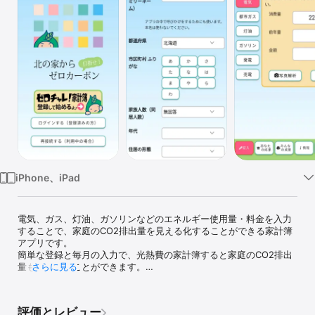
Watch
TV
iPhone、iPad
電気、ガス、灯油、ガソリンなどのエネルギー使用量・料金を入力
することで、家庭のCO2排出量を見える化することができる家計簿
アプリです。

簡単な登録と毎月の入力で、光熱費の家計簿すると家庭のCO2排出
量も把握することができます。

さらに見る
【初期設定】

○ アプリ利用者の固有情報

　居住市町村、世帯人数、住居タイプ（戸建・集合）、

評価とレビュー
　家族ID（ファミリーネーム）、ID・パスワード　など
