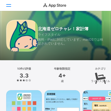
Today
北海道ゼロチャレ！家計簿
ライフスタイル
ゲーム
無料 · iPadに対応しています。macOSでは検
証されていません。
アプリ
Arcade
検索
10件の評価
年齢制限指定
カテゴリ
3.3
4+
プラットフォーム
歳
ライフスタイル
iPhone
iPad
Mac
Vision