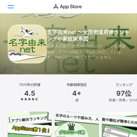
Today
名字由来net 〜全国都道府県ランキ
ングや家紋家系図
ゲーム
日本人の苗字(姓氏)99%以上のルーツを網羅
無料 · アプリ内購入 · iPadに対応していま
アプリ
す。macOSでは検証されていません。
Arcade
検索
7372件の評価
年齢制限指定
ランキング
4.5
4+
97位
プラットフォーム
歳
辞書／辞典／その
iPhone
iPad
Mac
Vision