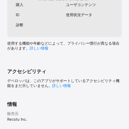
す。

戒名などが登録できる、Pro機能が追加されました。

購入
ユーザコンテンツ
コンテンツは名字由来netのWeb版と相互連携しておりますので日
みんなの名字の由来の表示を改善しました。

本のみならず世界中に情報の発信が可能となっています。

みんなの名字の由来の投稿ができないと表示される点
ID
使用状況データ
名字由来netアプリは、家系図取扱業として唯一のプライバシーマー
を改善しました。

ク取得企業が運営しております。

家紋情報が8,000種に増えました。

診断
※遠縁とつながるためにはプレミアム会員への登録が必要となりま
永年プラン加入時のメッセージ内容を変更しました。

す。

ログイン情報がわからない場合、秘密の質問から復旧
※回線の状況によってデータの読み込みに時間がかかる場合がござい
できるようになりました

ます。あらかじめご了承ください。

家系図PDFへの生年月日出力有無が選択できるように
使用する機能や年齢などによって、プライバシー慣行が異なる場合
なりました。

があります。
詳しい情報
■その他

巻物家系図が作りやすくなりました。

・ニュースや2ちゃんまとめ等で話題の芸能人、タレント、スポーツ
iOS14での年表表示を改善しました。

選手、政治家、文化人などの名字データを網羅しています。

市区町村内の詳細人数が確認できるようになりまし
・街で珍しい名字を見かけたらすぐに検索し、知識を得ることがで
た。

きます。

アクセシビリティ
プレミアム会員登録の動作を改善しました。

・仕事や学校で初めて会う人と話のきっかけになります。

文献・古文書検索機能が追加されました。

・営業ツールとして活用すればあなたの商談を成功に導くかもしれ
デベロッパは、このアプリがサポートしているアクセシビリティ機
家系図の動作を改善しました。結婚の線が重ならない
ません。

能をまだ示していません。
詳しい情報
よう表示方法を変更しました。

・旅行に行った際にはその土地に根付いた珍しい名字のかたに出会
Instagramに共有しやすくなりました。

うことがあるかもしれません。地図やナビと共にご活用ください。

特殊記号の入ったメールアドレスで登録できるように
・This app has these functions: search Kamon (Japanese 
なりました。 

Family crest), search family name in Kanji and make family tree.

情報
中国語手書き入力が使用できるようになりました。 

・家系図は英語で「ファミリーツリー」といいます。このアプリは
ランキングなどSNSで共有しやすくなりました。 

家族の歴史を記録できます。

販売元
家系図で人物移動や削除を取り消し、一つ前に戻すこ
・没年月日(命日)を入れておくことで、お盆やお彼岸などご先祖様
Recstu Inc.
とができるようになりました。 

を思い出す時期にもご利用いただけます。

名字や家紋の御守が作成できるようになりました。 巻
・再婚やいとこなどの結婚にも対応している唯一の家系図アプリで