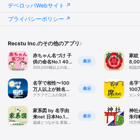
一度のお支払いとなります)

デベロッパWebサイト
・1ヶ月240円、1年間2600円です。

・お支払いは、お客様のiTunesアカウントにて行われます。

プライバシーポリシー
・ライセンス期間終了の24時間以上前に、お客様のアカウント設定
画面から、自動更新をオフにしていただくことで、プレミアム会員
の自動更新を停止することができます。

・自動更新の設定は、ホーム画面の「設定」->「iTunes 
Store/App Store」->「Apple IDをタップ」->「Apple IDを表示か
Recstu Inc.のその他のアプリ
らパスワードを入力」->購読の「管理」から行うことができます。

・購入した端末以外の端末からアプリを利用する場合や、アプリを
赤ちゃん名づけ 子
家紋 
一旦削除して再インストールした場合は、プレミアム会員ライセン
表示
スを購入したApple IDを使って、本アプリの「設定」->「購入情報
供の命名No.1 400
8,
の復元」を行なってください。

万人が利用
300,000種以上の名付
ータ
戦国
・プライバシーポリシー https://www.recstu.co.jp/privacy.html

けデータから良い名前
紋・
がわかる！
・利用規約 https://www.recstu.co.jp/otera.txt

名字で相性〜100
名字
――――――――――――――――――――

表示
万人以上が姓名判
10
■お問い合わせについて

断で利用した恋愛
グラフで二人の気持ち
用し
エン
いつもレビューにて貴重なご意見・ご感想ありがとうございます。
が近づくタイミングが
診断〜
ン診
運営一同、拝見させていただいておりますが、アプリに関するお問
わかる
い合わせ・不具合情報などがございましたら、以下よりご連絡いた
家系図 by 名字由
神社
だきたく思います。

表示
来net 日本No.1
朱印
https://www.recstu.co.jp/contact_app.html

150万人
遠縁とつながる 家族の
岸の
15万
ルーツや系譜・血筋を
寺情
よろしくお願いいたします。

すいすい簡単に記録