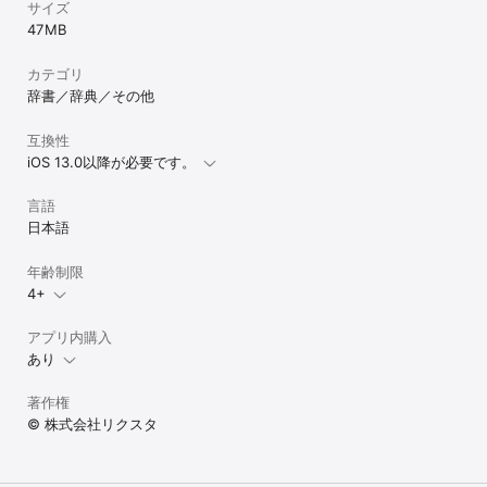
物家系図が作成できるようになりました。 

サイズ
す。より忠実で広範な家系図を作成することができます。

遠縁と繋がる機能をより使いやすくしました。 

47 MB
・親、兄弟、叔父、叔母、いとこ、はとこ、祖父、祖母、曽祖父、
家系図機能を使いやすくリニューアルしました！ 人物
曾祖母、高祖父、高祖母やひ孫、玄孫、来孫、昆孫などの子孫ま
を好きな位置に移動できる！ (一括移動もできるよう
で、たくさんの親族が一つの系図で見られます。続柄がわからなく
カテゴリ
になりました) 

ても、直感的に登録できます。

辞書／辞典／その他
家紋の情報が増えました。

・古来より日本では家系図をつくることは、ご先祖様を祀ること、
名字の都道府県別分布を地図で見られるようになりま
供養すること、自分や先祖を清め(浄め)浄化する、重要な第一歩と
した。

互換性
考えられてきました。そのため自身の先祖を知ること、残すこと
市区町村別の名字データを追加しました。 

iOS 13.0以降が必要です。
は、子孫にも影響する、伝統的でとても大切な記録ともいえます。

「みんなの家紋のはなし」が一覧で見られるようにな
・お盆や年末年始、結婚式、お葬式などの冠婚葬祭で家族が集まる
りました。 

機会には、デジタル、巻物、掛け軸などの家系図を作成すると良い
言語
より使いやすくアプリをリニューアルいたしました！

かもしれません。

日本語
【各種新機能を追加いたしました】 

・還暦、古希、喜寿、傘寿、米寿、卒寿、白寿、百寿など長寿のお
家紋検索機能を追加しました。 

祝いや結婚記念日、出産、赤ちゃんの月齢、七五三などイベントを
みんなの家紋のはなしを追加できるようになりまし
年齢制限
記録しておくことができます。年男・年女、干支、厄年を知ること
た。(基本情報設定が必要です) 

にも使えます。

4+
みんなの名字の由来を追加できるようになりました。
・西暦と年号(元号)の相互変換ができます。

(基本情報設定が必要です) 

・平安時代、鎌倉時代、室町時代、戦国時代、江戸時代から近代・
アプリ内購入
名字を読みや含む文字で検索できるようになりまし
現代まで家族の歴史・つながりをサポートするアプリです。

た。 

あり
・ゲームや小説等のキャラクター名前作成にも便利

各種最新名字ランキングを追加！ 一部旧字体などで検
・夏休みや冬休みの自由研究にも役立ちます

索できない点を修正しました。 

著作権
3年一括でプレミアム会費をお支払い頂くと、永年プ
■プレミアム会員登録について

© 株式会社リクスタ
レミアム会員として利用できるようになりました。
・当アプリはiTunesが提供する、アプリ内課金の自動継続購読機能
(Auto Renewable Subscription)を利用して、プレミアム会員のラ
イセンスを購入して頂きます。(3年一括払い永年利用可能コースは