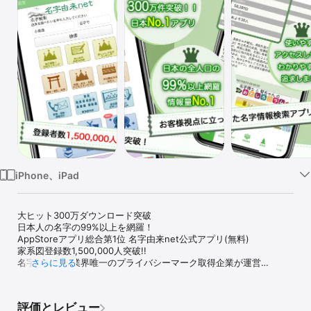
Watch
TV
iPhone、iPad
大ヒット300万ダウンロード突破

日本人の名字の99%以上を網羅！

AppStoreアプリ総合第1位 名字由来net公式アプリ(無料)

家系図登録数1,500,000人突破!!

名字・家系図業界唯一のプライバシーマーク取得企業が運営

さらに見る
無料会員登録には、個人情報やメールアドレスの登録は一切不要。
日本唯一のお手軽家系図アプリ

評価とレビュー
名字由来netは、日本人の名字(苗字)の99%以上を網羅し、名字アク