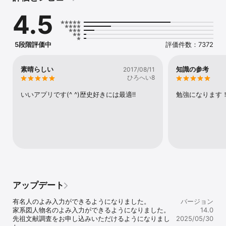
セス数No.1の名字検索アプリです(無料)。

4.5
※アプリの製品上の問題ではなく、サーバーや回線の負荷により「読
み込んだまま動作が停止する」「検索内容が表示されない」などの
状況が発生する場合もございます。その場合はアプリを再起動して
ご利用ください。更に、旧字体等の表示・入力ができない場合がご
5段階評価中
評価件数：7372
ざいます点をご理解の上ご利用くださいますようお願い申し上げま
す。

※同姓同名検索のカウント数は「全国電話帳データ」を元に当会独自
素晴らしい
知識の参考
2017/08/11
に解析したものです。さらに、電話帳データの登録者は性別や世代
ひろへい8
に偏りがある場合がございますので、あくまで参考としてご利用く
ださい。

いいアプリです(^ ^)歴史好きには最適‼︎
勉強になります
■特徴

・「無料」で「名字(姓)のルーツ」「名字の読み」「名字ランキン
グ」が一度に検索可能。

・「本日誕生日の有名人」「名字別の有名人」が簡単に検索可能。

・「都道府県別の名字ランキング」「同姓同名ランキング」がひと
目でわかる。

・佐藤さん、鈴木さん、田中さんなどの全国ランキングや県別ラン
キングがわかる。

・鰯さん、出世さん、仏さんなどの珍名さん情報も満載。

アップデート
・家紋検索機能では、家紋の特徴や戦国時代の有名武将・大名の名
字で家紋の情報を調べることができる。

有名人のよみ入力ができるようになりました。

バージョン
・約30万種あるとされる日本の名字(姓)情報を、随時、更新・追加
家系図人物名のよみ入力ができるようになりました。

14.0
していき、国内の名字由来情報の100%近くを目指す「名字の百科事
先祖文献調査をお申し込みいただけるようになりまし
2025/05/30
典」。
