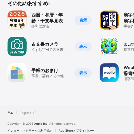
■名字由来netについて

その他のおすすめ
日本の名字(姓)の数は、苗字研究家であり文学博士丹羽基二氏著の
「日本苗字大辞典」によると30万件弱と紹介されています。

西暦・和暦・年
漢字
約30万件弱あるとされる名字において、名字由来netは日本の全人
表示
齢・干支早見表
漢字
口の99.54%以上の名字を網羅し、「名字由来」における膨大な情報
量を誇る「情報量No.1」アプリです。

令和に対応
手書
から
※本アプリの名字カウントの手法は「全国電話帳データ」を元に当会
書ア
独自に解析したものです。

■備考

古文書カメラ
まぷ
表示
名字由来netは、ネットワークに繋がっている状態で動作します。

くずし字AIで古文書を
都道
アプリの動作に問題がありましたら、「名字由来netのサポート」よ
らくらく解読
ズル
りお問い合わせください。 

名字由来net Webサイト https://myoji-yurai.net

Web
手帳のおまけ
twitter http://twitter.com/myoji_yurai

表示
辞書
辞書／辞典／その他
facebook http://www.facebook.com/298141996866158
掲載
漢字
類語
る手
日本
English (US)
Copyright © 2026
Apple Inc.
All rights reserved.
インターネットサービス利用規約
App Storeとプライバシー