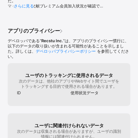
た。

・twitter,Facebookなどの各種SNSと情報連携し、使いやすさがパ
マイページで文献プレミアム会員加入状況が確認でき
さらに見る
ワーアップ。名字由来netの世界を一層お楽しみいただけます。

るようになりました。

・「みんなの名字の由来」「みんなの家紋のはなし」にユーザー様
名字詳細検索で、文字数のみの検索ができるようにな
がお持ちの名字情報や家紋情報を投稿することもできる。

りました。

・日本最大100名でも1,000名でも、無制限に登録できる、名字検索
家系図チュートリアルの説明を修正しました。

No.1の名字由来netが提供する家系図アプリです。

アプリのプライバシー
広告表示を変更しました。

・ご自分の家族の家系図が作成でき、公開したユーザー様同士のご
プレミアム会員・Pro会員への加入でアプリ内すべて
先祖様や遠縁が相互に繋がることができる。

デベロッパである“
Recstu Inc.
”は、アプリのプライバシー慣行に、
の広告非表示となりました。

・年表形式で家族やご先祖様を見やすく管理できる。

以下のデータの取り扱いが含まれる可能性があることを示しまし
お城がいいねアプリと連携できるようになりました

・人物を好きな位置に移動し、親や配偶者を自由に設定できます。

た。詳しくは、
デベロッパプライバシーポリシー
を参照してくださ
すでにプレミアム会員(永年)ご加入の方向けに、Pro
・家系図のデザインを選択することができるため、自分好みの家系
い。
会員へのアップグレードプランをご用意しました。

図を作成できます。

有名人の没年が入力できるようになりました。

・同性婚にも対応（一旦異性で登録後いただき、人物編集で同性に
文献プレミアム機能をよりご利用しやすく価格改定し
変更可能）

ました。

ユーザのトラッキングに使用されるデータ
・作った家系図はパソコンでも参照、編集できます。 【みんなの家
様々な条件を組み合わせて検索できる、詳細検索機能
次のデータは、他社のアプリやWebサイト間でユーザを
系図】 https://myoji-yurai.net/familyTree/

を追加しました。

トラッキングする目的で使用される場合があります。
・作成した家系図はスマホの画像フォルダやPDFファイルとして保
動作環境がiOS13以降となりました。iOS13未満をご
存できるので、ご家族やご親戚の方とも簡単に共有することができ
ID
使用状況データ
利用でアプリが動作しない方は、一度アンインストー
ます。

ルいただき、バージョン10.0.6のアプリをインストー
ルください。

基本情報設定して頂きますと、ハンドル名で「みんなの名字の由
人物追加が簡単にできるメニューが表示されるように
来」を投稿でき、ご自分の幅広い名字由来の知識を多くの検索者に
なりました。

知っていただくことができます。更に、知りたい名字を「情報求
自動並び替え機能が追加されました。

む」欄に掲載できます。「名字伝言板」では、自由にユーザー同士
ユーザに関連付けられないデータ
家系図を画像で保存できるようになりました。

で名字についてなど情報の交換ができます。「みんなの家紋のはな
次のデータは収集される場合がありますが、ユーザの識別
親が登録されていなくても兄弟姉妹を登録できるよう
し」で、ご自身の家の家紋についての情報を投稿することもできま
情報には関連付けられません。
になりました。
