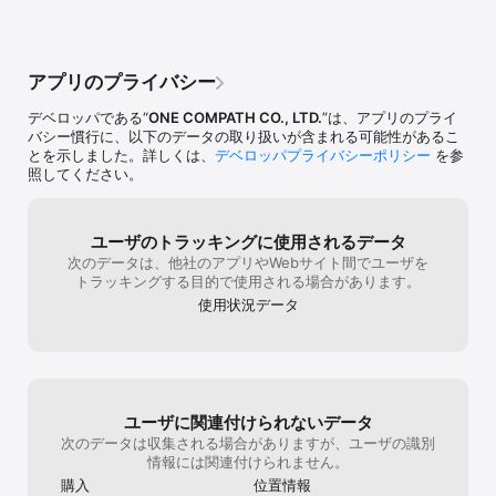
" 20分以内にでクルマで配達できる範囲 "

眺めて楽しむも
こうでなくっち
徒歩／自転車／クルマそれぞれの

プルに星5つで
10分、20分、30分圏内を一瞬で可視化します。

す！！
アプリのプライバシー
■ 道の通称、俗称に特化した「通り名マップ」

デベロッパである“
ONE COMPATH CO., LTD.
”は、アプリのプライ
主要幹線道路に加え、交差点名、橋の名前、商店街、アーケード街
バシー慣行に、以下のデータの取り扱いが含まれる可能性があるこ
の名前が表現されています。

とを示しました。詳しくは、
デベロッパプライバシーポリシー
を参
照してください。
■ 坂道をチェックできる「地形図」

都市部でも等高線の間隔の狭さや陰影の濃さで高低差が表現されて
います。

ユーザのトラッキングに使用されるデータ
■ 浸水リスクがある低位地帯を確認する「防災マップ」

次のデータは、他社のアプリやWebサイト間でユーザを
降雨量次第では浸水リスクが想定されるエリアが赤く塗られていま
トラッキングする目的で使用される場合があります。
す。

使用状況データ
一部自治体の提供する指定緊急避難場所も表示されます。

■ キョリ感を把握・共有する「円キョリマップ」

心地よいドラッグジェスチャで、驚くほど簡単に円を操作すること
ができます。

キョリ感の把握や比較に便利です。

ユーザに関連付けられないデータ
ニュース性の高い情報や災害等の影響範囲の共有にご活用いただけ
ます。

次のデータは収集される場合がありますが、ユーザの識別
徒歩ルート検索と併用すれば、物件探しに役立ちます。

情報には関連付けられません。
コンビニなど周辺検索と組み合わせると、近いスポットを簡単に見
購入
位置情報