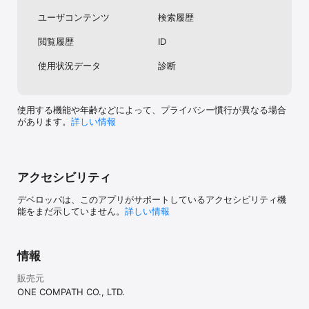
つけることができます。

ユーザコンテンツ
検索履歴
【そのほか便利な機能がいっぱい】

閲覧履歴
ID
■ 一番近い駅を急いで知りたい

アプリを開いた瞬間、一番近い駅が分かります。検索する必要はあ
使用状況データ
診断
りません。

■ 周辺スポットを瞬時に調べたい

コンビニ、ATM、トイレなど、お散歩や日常的な外出に役立つ情報
使用する機能や年齢などによって、プライバシー慣行が異なる場合
を瞬時に調べることができます。

があります。
詳しい情報
■ 海抜をすぐに知りたい

防災対策として自宅周辺や勤め先の海抜を調べるニーズが高いた
め、スクロールしても常に中心点の海抜が分かるようになっていま
アクセシビリティ
す。

デベロッパは、このアプリがサポートしているアクセシビリティ機
■ ドライブに欠かせないマップコード

能をまだ示していません。
詳しい情報
「え？まだ文字入力してるの？」カーナビの目的地設定はマップコ
ードがとっても便利です。

※「マップコード」および「MAPCODE」は（株）デンソーの登録商
標です。

情報
■ 楽して移動したい！そんな要望に応えます。

販売元
「屋根が多い」「階段が少ない」など、徒歩で移動するときに楽に
ONE COMPATH CO., LTD.
移動できるようサポートします。
