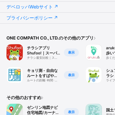
赤茶・・公共施設

デベロッパWebサイト
赤・・・病院

朱・・・駅

プライバシーポリシー
■ 便利な使い方

・地図画面の下部、情報パネルを下げると画面いっぱいに、フルス
クリーン表示できます。

・地図上を長押しして目印を付ける（ピンを打つ）ことができま
す。

ONE COMPATH CO., LTD.のその他のアプリ
・文字サイズを好みの大きさに拡大できます。

チラシアプリ
aru
表示
Shufoo!｜スーパ
歩い
Privacy Policy:

ー チラシ・クーポ
チラシ最安比較｜スー
貯ま
歩く
https://corporate.mapion.co.jp/privacy/

パー・クーポンまとめ
る。
ン比較
リ
グで
キョリ測 - 自由な
シュ
利用規約:

表示
ルートをすばやく
ラシ
https://help.mapion.co.jp/smp/info/terms.html
作成
ルートの距離･時間･消
ライ
費カロリーがひと目で
わかる
その他のおすすめ
ゼンリン地図ナビ
国土
表示
住宅地図/カーナ
最強