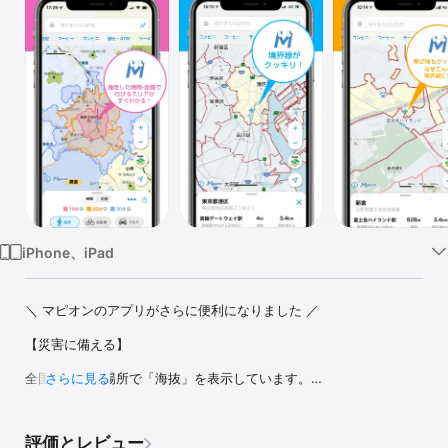
Watch
TV
iPhone、iPad
＼ マピオンのアプリがさらに便利になりました ／

【災害に備える】

全国すべての場所で「海抜」を表示しています。

さらに見る
いざという時のために、周辺の海抜をチェックしておきましょう。

「地形図」や「防災マップ」（下記で説明）と併せて、災害への備
えにご活用ください。

評価とレビュー