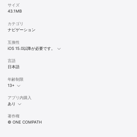
■ 美しいグラフィック

サイズ
マピオンは分かりやすい地図としてグッドデザイン賞も受賞！

43.1 MB
駅出口など、必要な情報を目立たせながら、細かい情報も掲載され
ており、行政界（市区町村、町大字、丁目）の街ごとの区画の色分
カテゴリ
けと、紙地図のようなグラフィックをアプリで体験することができ
ナビゲーション
ます。

ベクターベースの地図で、従来より高速で、回転やバードビューに
も対応しています。バードビューモードは詳細縮尺では3D表現にな
互換性
ります。

iOS 15.0以降が必要です。
道路や建物の「色」を覚えることで、どのあたりにどんな種類の施
言語
設があるのか、あるいは、同じ色の建物が集まっているエリアはど
のような街なのか、街の特徴が把握しやすくなります。

日本語
＃道路

年齢制限
青紫・・高速道路

13+
橙・・・国道

黄・・・県道など主要地方道

アプリ内購入
白・・・一般道

灰・・・登山道、けもの道

あり
＃建物

著作権
青緑・・宿泊施設

©︎ ONE COMPATH
橙・・・商業施設

紫・・・レジャー施設

茶・・・学校
