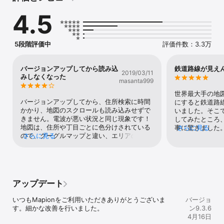
【マピオンの特徴】

4.5
いろんな地図に切り替えることができます。目的にあわせてご利用
ください。

5段階評価中
評価件数：3.3万
■ 土地勘を鍛える「境界線マップ」

"渋谷にはどんな街があるか"

"六本木は何丁目まであるか"

バージョンアップしてから読み込
鉄道路線が見え
2019/03/11
"街の範囲はどこからどこまでか"

みしなくなった
masanta999
「境界線マップ」は 「街の範囲はどこからどこまでか」 に特化した
サービスです。

世界最大手の地
バージョンアップしてから、住所検索に時間
にすると鉄道路
対象エリア：全国

かかり、地図のスクロールも読み込みせずで
いました。そこ
都道府県 ＞ 市区町村 ＞ 町名・大字・丁目の境界線を見ることがで
きません。電波が悪い状況と同じ現象です！
してみたところ
きます。

地図は、住所や丁目ごとに色分けされている
事に驚きました。そ
さらに見る
ので、グーグルマップと違い、エリアの住所
さらに見る
初はこんな感じ
ぜひ皆さんも自分の土地勘を確認してみてください。

検索がわかりやすく重宝しています。
ーナビの画面が
す。その地図を
■ 地図注記を全てひらがなで表示した「ひらがなマップ」

に持ち込んだGoo
"舎人駅ってなんて読むの？？"

した。色々機能
ひらがなを覚えたお子さんでも読めるひらがなだけの地図です。

フィックインタ
アップデート
難しい難読駅名や地名の読みを知りたい場合にも活用できます。

伝広告だらけに
クチャ見にくい
いつもMapionをご利用いただきありがとうございま
バージョ
■ どこまで10分？が一瞬で分かる「到達圏マップ」

徐々に慣らされ
す。細かな改善を行いました。
ン9.3.6
" 駅から徒歩10分以内のマンション "

くの機能やデータ
4月16日
" チャリ30分どこまで行ける？"

うとは思います