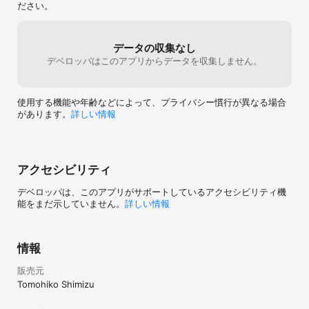
ださい。
す。

[ 3種類のウィジェットをサポートしています ]

大、中、小 3種類のサイズのウィジェットをサポートしています。
データの収集なし
地震ウオッチャーで最新の地震情報を通知するタイミングにウィジ
デベロッパはこのアプリからデータを収集しません。
ェットの表示内容を更新します。また、ウィジェットをデスクトッ
プに常駐させておけば、メニューを開くことなく最新の地震情報を
確認できます。

使用する機能や年齢などによって、プライバシー慣行が異なる場合
があります。
詳しい情報
[ 便利な通知機能をサポート ]

最新の地震の最大震度を示すアイコンをメニューバーに表示するこ
とが可能です。
アクセシビリティ
デベロッパは、このアプリがサポートしているアクセシビリティ機
能をまだ示していません。
詳しい情報
情報
販売元
Tomohiko Shimizu