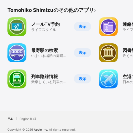
Tomohiko Shimizuのその他のアプリ
メールTV予約
連絡
表示
ライフスタイル
ライ
最寄駅の検索
図書
表示
いまいる場所の周辺に
近く
ある駅を検索、ルート
い本
案内
支援
列車路線情報
空港
表示
乗車している列車の路
日本
線情報を自動的に検索
もっ
るハ
日本
English (US)
Copyright © 2026
Apple Inc.
All rights reserved.