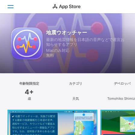
見つける
地震ウオッチャー
最新の地震情報を日本語の音声などで適宜お
Arcade
知らせするアプリ
Macのみ対応
創作する
無料
仕事する
楽しむ
年齢制限指定
カテゴリ
デベロッパ
4+
開発する
歳
天気
Tomohiko Shimiz
カテゴリ
検索
プラットフォーム