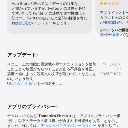
かの事由で情報を受信できない場合がありますので、予めご了承下
App Storeの表示では「データの収集なし」
さい。

と書かれていますが､Twitterとの連携が必須
・本アプリが提供する地震情報は地震速報ではなく、ある程度情報
アプリインストー
です｡そしてTwitterとの連携で渡す権限は下
が収集できた後に発生した地震に関する概要を提供しています。加
カウントへのロ
記です。Twitterのほとんど全部の権限を奪わ
えて、本アプリは情報提供元の資源に過度な負荷などが生じること
が湧きました。
さらに見る
れます。アンインストールします｡---このア
さらに見る
のないよう、およそ1分毎のインターバルを設けてデータを処理して
ので、得点を付
プリケーションは次のことができます。この
デベロッパの回
います。したがいまして、地震情報の提供には一定のタイムラグが
たのですが、無
アカウントのタイムラインに表示されるツイ
旧バージョンでは
さらに見る
あることを予めご理解下さい。

たので、アプリ
ート（非公開ツイートを含む）や、リストと
する仕組みでした
・本アプリを利用することにより生じた如何なる損害に対して、情
しました。ご承
コレクションを確認する。このアカウントで
に変化があった
報配信に係わるすべての関係者ならびに開発者は一切の責任を負い
プロフィール情報とアカウントの設定を確認
信を停止しており
ませんので、予めご了解下さい。

する。フォロー、ミュート、ブロックしてい
日)にリリースし
アップデート
るアカウントを確認する。他のアカウントを
取得する方式を
[ 最新の地震情報をメニュー項目に掲載 ]

フォロー、フォロー解除する。このアカウン
ムラグはあるもの
メニュー上の地図に震源地を示すアニメションを追加
バージョン
最新の地震情報を、最大震度、発生した地震の概要、震源地を示す
トでプロフィールとアカウントの設定を変更
象庁のデータを
したことで地図がちらつくことがある不具合を修正。

3.1
地図、地震を観測した周辺地域の一覧リストをメニュー画面にまと
する。このアカウントでツイートを送信およ
築しています。
震度の値によって説明文の文字が読みづらくなること
2025/10/22
めてお知らせします。

び削除する、他のアカウントのツイートをエ
のないよう改良。

ンゲージメント（いいね、いいねの取り消
UI画面のデザインを一部変更。

さらに見る
[ 最新の地震速報ツイートを日本語の音声などで知らせます ]

し、ツイートへの返信、リツイートなど）す
その他細かな改良、バグフィックスを実施。
地震ウオッチャーは、およそ1分間隔で地震発生の情報を検索し、最
る。このアカウントでリストやコレクション
新の地震情報があった場合、日本語の音声で発生した地震の概要を
を作成、管理、削除する。他のアカウントを
読み上げます。音声以外に、サウンド、アクション付き通知サービ
ミュート、ブロック、報告する。
スによるお知らせ機能も用意しています。

アプリのプライバシー
[ 過去の地震発生の履歴をアーカイブとして閲覧できます ]

デベロッパである“
Tomohiko Shimizu
”は、アプリのプライバシー慣
最新の地震発生情報に加えて、過去に受信した地震情報を履歴アー
行に、以下のデータの取り扱いが含まれる可能性があることを示し
カイブとして自動的に保存します。各履歴アーカイブでは、地震の
ました。詳しくは、
デベロッパプライバシーポリシー
を参照してく
概要、震源地の地図、各地域の最大震度の一覧リストを確認できま