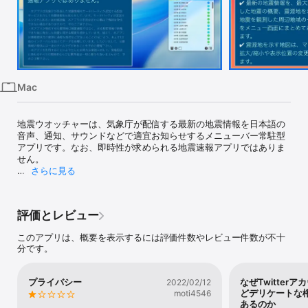
iPhone
iPad
Mac
Vision
Mac
Watch
TV
地震ウオッチャーは、気象庁が配信する最新の地震情報を日本語の
音声、通知、サウンドなどで適宜お知らせするメニューバー常駐型
アプリです。なお、即時性が求められる地震速報アプリではありま
せん。

さらに見る
地震ウオッチャーは、気象庁が配信する最新の地震情報を日本語の
音声、通知、サウンドなどで適宜お知らせするメニューバー常駐型
アプリです。なお、即時性が求められる地震速報アプリではありま
評価とレビュー
せん。

このアプリは、概要を表示するには評価件数やレビュー件数が不十
※ このアプリは、公共性の高い情報を扱うため完全無料です。但
分です。
し、以下の内容を確認いただいたうえでご利用下さい。

・本アプリは気象庁が発表した地震情報をサードパーティが運営す
プライバシー
なぜTwitter
2022/02/12
る配信サービスを介して地震情報をお知らせしています。サードパ
どデリケートな
moti4546
ーティが運営するシステムあるいは回線設備、本アプリの不具合ほ
あるのか