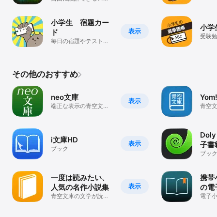
に役
ット専用 小役カウンタ
ー
小学生 宿題カー
小学
表示
ド
受験
毎日の宿題やテスト勉
に役
強に役立つ単語帳アプ
プリ
リ
その他のおすすめ
neo文庫
Yo
表示
端正な表示の青空文庫
青空
リーダー
Dol
i文庫HD
表示
子書
ブック
ブッ
一度は読みたい、
携帯
表示
人気の名作小説集
の電
青空文庫の文学が読み
ー
電子
放題の読書アプリ
み放