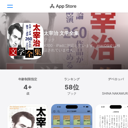
Today
太宰治 文学全集
ブック
ゲーム
¥300 · iPadに対応しています。macOSでは検
証されていません。
アプリ
Arcade
検索
年齢制限指定
ランキング
デベロッパ
4+
58位
プラットフォーム
歳
ブック
SHINA NAKAMUR
iPhone
iPad
Mac
Vision