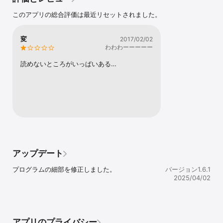
スワイプでページめくり：紙の本のような操作感。

このアプリの総合評価は最近リセットされました。
しおり登録：途中で読んだ場所を簡単に保存。

目次表示機能：読みたい章にすぐアクセス。

システム標準辞書搭載：わからない言葉をすぐ調べられます。

変
2017/02/02
フォントサイズ変更：お好みの大きさで読みやすく。

わわわーーーーー
背景色変更（白 / セピア / ブラック）：目に優しい表示にカスタマ
イズ。

読めないところがいっぱいある…
ダウンロード機能：約260作品を無料でダウンロード可能。

【注意事項】

初期データには作品が含まれていません。お好きな作品を無料でダ
ウンロードしてください。

作品のダウンロードにはインターネット接続が必要です。

【無料ダウンロードできる作品】

・人間失格・斜陽・ヴィヨンの妻・走れメロス・パンドラの匣・グ
ッド・バイ・桜桃・お伽草紙・津軽・きりぎりす・女性徒・ろまん
燈籠・もの思う葦・新ハムレット・惜別・二十世紀旗手・新樹の言
アップデート
葉・富嶽百景・地図・おしゃれ童子・新釈諸国噺・正義と微笑・駆
込み訴え・清貧譚・トカトントン・雪の夜の話・ア、秋・わが半生
プログラムの細部を修正しました。
バージョン1.6.1
を語る・ダス・ゲマイネ・美少女・I can speak・畜犬談・葉（晩
2025/04/02
年）・思ひ出（晩年）・魚服記（晩年）・列車（晩年）・地球図
（晩年）・猿ケ島（晩年）・雀こ（晩年）・道化の華（晩年）・猿
面冠者（晩年）・逆行（晩年）・彼は昔の彼ならず（晩年）・ロマ
ネスク（晩年）・玩具（晩年）・陰火（晩年）・めくら草紙（晩
年）・愛と美について・葉桜と魔笛・あさましきもの・満願・朝・
アプリのプライバシー