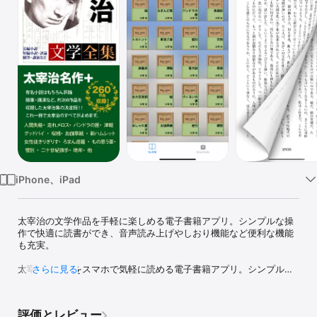
Watch
TV
iPhone、iPad
太宰治の文学作品を手軽に楽しめる電子書籍アプリ。シンプルな操
作で快適に読書ができ、音声読み上げやしおり機能など便利な機能
も充実。

太宰治の名作をスマホで気軽に読める電子書籍アプリ。シンプルな
さらに見る
操作性と便利な機能で、快適な読書体験を提供します。

【主な仕様】

評価とレビュー
音声読み上げ機能：作品を耳で楽しめます。
