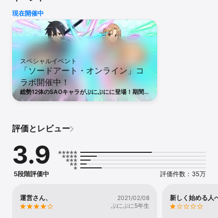
【あそびかた】

現在開催中
各ステージに登場する敵妖怪をやっつけるとクリア！

攻撃は上から落ちてくる“妖怪ぷに”をタップして消すだけ。

つなげると“でかぷに”に変化！

フィーバーやコンボで大ダメージのチャンス！

スペシャルイベント
「ソードアート・オンライン」コ
妖怪はそれぞれ必殺技を持っているから

ラボ開催中！
うまく使って敵を倒そう。

総勢12体のSAOキャラがぷにぷにに登場！期間
敵の妖怪を倒すとともだちになることがあるよ。

中ログインで「ユイ」がもらえる！また、初め
たくさんの妖怪を集めて遊んでみよう！

て・久しぶりのプレイで、コラボガシャにも使え
るYポイントなど豪華報酬がもらえるキャンペー
ンも！さらに、10秒間まわし放題のガシャが誰で
【推奨環境】

評価とレビュー
も1回遊べるよ！
iPhone 6以降、iPod touch 第6世代
3.9
5段階評価中
評価件数：35万
運営さん、
新しく始める人
2021/02/08
ぷにぷに5年生