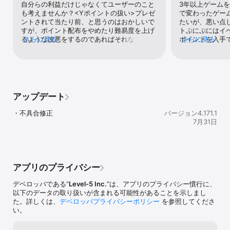
自分らの利益だけじゃなくてユーザーのこと
3年以上ゲーム
も考えませんか？<Yポイントの扱い>プレゼ
で変わったゲー
ントされて当たり前、と思うのはおかしいで
たいが、悪い点し
すが、ポイント配布をやめたり難易度を上げ
トぷにぷにはイ
るような改悪をするのであればそれなりの改
さらに見る
ポイントを入手
さらに見る
善があっても良いと思います。例えば、①理
シャを引くのだ
想はこのゲームの本来の姿であるパズルをや
くい貯めにくい。
ったらその分だけYポイントがもらえるよう
ャラを手に入れ
にする。イベントでパズル以外のことをしな
が、新規の人は
いとYポイントが加算されないというのは違
のため、新規の
和感ありですよね。　↪︎ただもらえるように
にとんでもないこと
アップデート
すればいいってもんじゃないので、難易度に
もが知りたいガ
合わせてゲームを長く楽しめるようにバラン
酷い。1  で紹
・不具合修正
バージョン4.171.1
スを考えて欲しいです。アプリ経由で収集し
にはYポイント
7月31日
た顧客データを利用してみるとか。②Yマネ
ャの内容は悲惨
ーからYポイントへ変換できるようにす
金、赤、青とな
る。　↪︎100マネー→1Yポイントとか。<キ
たまに金になる
ャラクターのアカウント間移行>ユーザーも
し、問題は金の
頭使っているので1端末3アカウントをフルで
と6種類。なん
アプリのプライバシー
使っている方も多いと思います。なのでキャ
順にZZ.Z.SSS
ラをアカウント間でトレードできるようにで
んランクが高い
デベロッパである“
Level-5 Inc.
”は、アプリのプライバシー慣行に、
きないですか？ただ、もちろんトラブルを回
SとAはもちろん
以下のデータの取り扱いが含まれる可能性があることを示しまし
避する必要があるため、同一端末内（3アカ
本的にSSSから
た。詳しくは、
デベロッパプライバシーポリシー
を参照してくださ
ウント内）限定にするでもいいかもです。と
ラだけではない
い。
にかく課金させようという姿勢が見え見え
め、更に出にく
で、明らかにケチり過ぎだと思います。運営
めてガシャを引