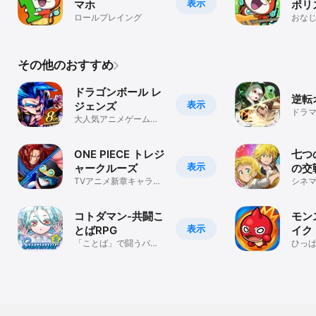
表示
マホ
ポリ
ロールプレイング
おな
い！
ョン
その他のおすすめ
ドラゴンボール レ
逆転
表示
ジェンズ
ドラ
大人気アニメゲームで
ル
爽快アクション
ONE PIECE トレジ
七つ
表示
ャークルーズ
の交
TVアニメ新章キャラ登
シネ
場！
ンチャ
コトダマン-共闘こ
モン
表示
とばRPG
イク
「ことば」で闘うパズ
ひっ
ルゲーム！人気アニメ
RPG
や漫画の単語も登場！