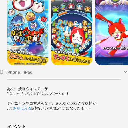
Watch
TV
iPhone、iPad
あの「妖怪ウォッチ」が

”ぷにっ”とパズルでスマホゲームに！

ジバニャンやコマさんなど、みんなが大好きな妖怪が

ぷにぷに感が気持ちいい“妖怪ぷに”になったよ！

さらに見る
タップで消して、つなげて大きく！

ぷにぷに感がクセになる！

イベント