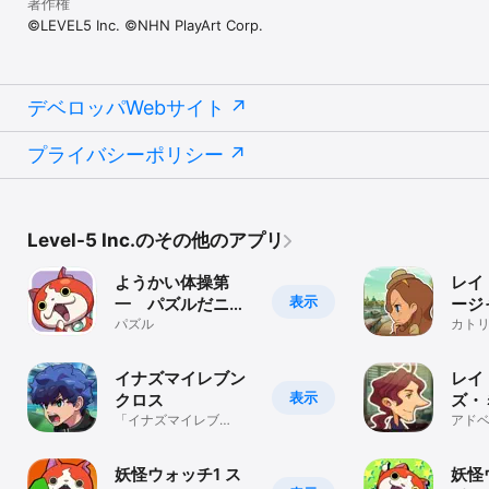
著作権
©LEVEL5 Inc. ©NHN PlayArt Corp.
デベロッパWebサイト
プライバシーポリシー
Level-5 Inc.のその他のアプリ
ようかい体操第
レイ
表示
一 パズルだニャ
ージ
ン
パズル
ータ
カト
豪の
イナズマイレブン
レイ
表示
クロス
ズ・
「イナズマイレブ
ーム
アド
ン」 シリーズ最新
パッ
作！
妖怪ウォッチ1 ス
妖怪