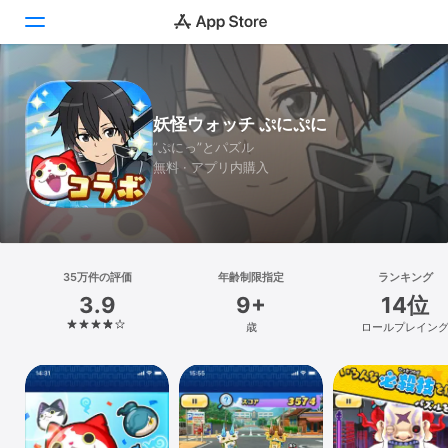
Today
妖怪ウォッチ ぷにぷに
ゲーム
”ぷにっ”とパズル
無料 · アプリ内購入
アプリ
Arcade
検索
35万件の評価
年齢制限指定
ランキング
3.9
9+
14位
プラットフォーム
歳
ロールプレイン
iPhone
iPad
Mac
Vision