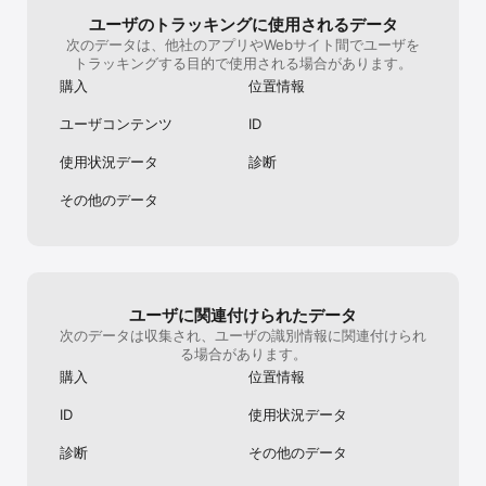
会社の本体が韓国の会社みたいですがそちら
かなり低い。し
の意向ですかね？供給と需要のバランスが崩
る「特攻キャラ
ユーザのトラッキングに使用されるデータ
れるとサービスは崩壊するのでほんの少しで
出来るだけ当て
次のデータは、他社のアプリやWebサイト間でユーザを
もユーザーの声にも耳を傾ける必要があると
思い出してほし
トラッキングする目的で使用される場合があります。
思いますし、いまがその時だと思います。ゲ
い、と。つまり
購入
位置情報
ーム自体は面白くて人気もあるので、昔みた
つは中々出てこ
いにみんなが楽しめるような内容にしてもら
にくいため結果
ユーザコンテンツ
ID
えると嬉しいです。
新規も減るわけだ
きた特攻キャラ
使用状況データ
診断
ントを有利に進
かし、最近のイ
その他のデータ
必要。何かしら
そのイベントは
ントを終えたら
る。つまりゴミ
少ない中、特攻
が出て、特攻な
ユーザに関連付けられたデータ
が新規の人だと辞
題実際、新規の人
次のデータは収集され、ユーザの識別情報に関連付けられ
のイベントでは
る場合があります。
報酬ゲット」と
購入
位置情報
はたまにくるイ
る、というもの
ID
使用状況データ
報酬が減ってき
ト数の減少。時
診断
その他のデータ
るはず。なのに
利用者が減ってい