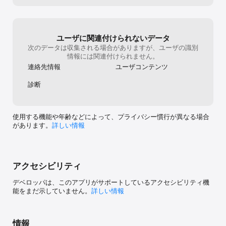
したように、新
の問題を作った
規を受け付けず
とん蹴落とし、
ユーザに関連付けられないデータ
になっている。
次のデータは収集される場合がありますが、ユーザの識別
っと課金させる
情報には関連付けられません。
こんな形でゲー
連絡先情報
ユーザコンテンツ
辞めてしまい、
をしないと、本
ているなら、今
診断
使用する機能や年齢などによって、プライバシー慣行が異なる場合
があります。
詳しい情報
アクセシビリティ
デベロッパは、このアプリがサポートしているアクセシビリティ機
能をまだ示していません。
詳しい情報
情報