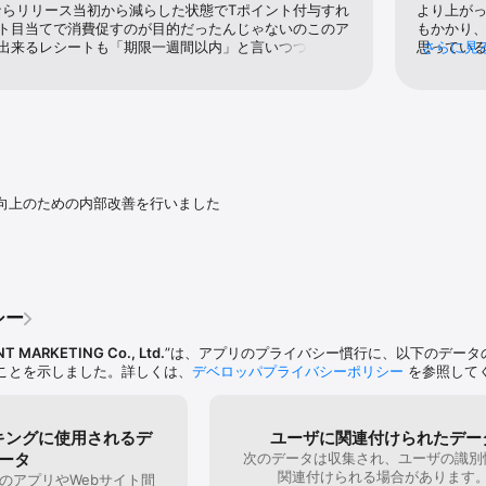
取ると、購入商品やお店の情報が簡単に登録できます

ならリリース当初から減らした状態でTポイント付与すれ
より上が
ント目当てで消費促すのが目的だったんじゃないのこのア
もかかり
得出来るレシートも「期限一週間以内」と言いつつ、正確
思ってい
さらに見
商品を手入力で登録できます

しないし。そもそも正確に情報読み取らないし。挙句の果
まま使い
てどうするの？
い時はそ
短期間色
名が正しく読み取れない場合は、商品のバーコードを読み取ることで正しい
モとか振
保存記録
ます

いて欲し
向上のための内部改善を行いました
は、グラフやカレンダー、リスト形式などで確認できます

ップページの壁紙の着せ替えができます）

シー
リ内で貯めたTポイントをご確認できます）

機能（好きなカテゴリーアイコン・名称の設定ができます）

NT MARKETING Co., Ltd.
”は、アプリのプライバシー慣行に、以下のデータ
ことを示しました。詳しくは、
デベロッパプライバシーポリシー
を参照して
（レシーカで登録した一部商品が、商品クチコミできるサービス「カッテミ
キングに使用されるデ
ユーザに関連付けられたデー
には、Yahoo! JAPAN IDおよび、Yahoo! JAPAN IDのVポイント利用
ータ
次のデータは収集され、ユーザの識別
。

関連付けられる場合があります
のアプリやWebサイト間