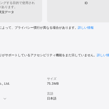
https://tsite.jp/tm/pc/accounts/STKIp0408001.do)

ングする目的で使用され
ID
があります。
状況データ
降

象外端末です

によって、プライバシー慣行が異なる場合があります。
詳しい情報
リがサポートしているアクセシビリティ機能をまだ示していません。
詳しい
サイズ
, Ltd.
75.3 MB
言語
。
日本語