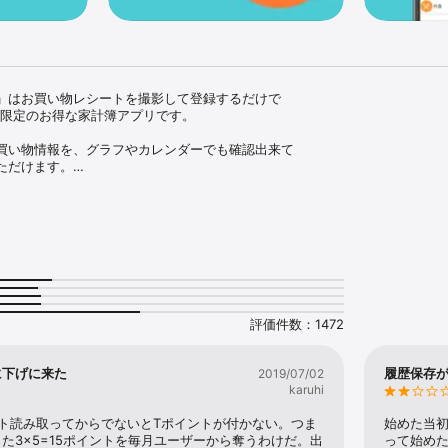
」はお買い物レシートを撮影して登録するだけで

限定のお得な家計簿アプリです。

買い物情報を、グラフやカレンダーでも確認出来て

だけます。

理する管理アプリとして、Vポイントを貯めるお小遣い帳として

おります。

シートを撮影します

い物情報を登録すると、Vポイントが貯まります

ト】

評価件数：1472
：毎月レシート登録5日目より、レシート登録ごとに毎日貯まるポイントです
月一定日数を登録すると、追加で貯まるポイントです

ーナスポイントは、継続すればするほどUPします。

に下げに来た
履歴保存
2019/07/02
ールの詳細は、アプリ内の「ポイントとレシーカランク」をご確認ください。

karuhi
ト読み取ってからでないとTポイントが付かない。つま
始めた当
た3×5=15ポイントを毎月ユーザーから奪うわけだ。出
って始め