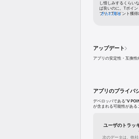
お買い物レシートを読み
し惜しみするくらい
ば良いのに。Tポイ
2.手入力機能

プリ？Tポイント獲
さらに見る
収入や、レシートがない
には7日以前は付与
てにもっと面倒にし
3.バーコード撮影機能

レシートを撮影し、商品
示されます

※一部対象外の商品があり
アップデート
4.履歴表示機能

アプリの安定性・互換性
登録した支出・収入情報
■アプリのその他機能

･予算設定機能

･月の開始日設定機能

･デザイン設定機能（ト
アプリのプライバ
･ポイント確認機能（アプ
･カテゴリカスタマイズ
デベロッパである“
V POI
･カテゴリ並び替え機能

が含まれる可能性がある
・カッテミル口コミ機能
されます）

■注意・お願い

ユーザのトラッ
･このアプリをご利用いただく
ード番号登録）が必要です
次のデータは、他社