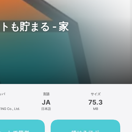
トも貯まる - 家
ッパ
言語
サイズ
JA
75.3
NG Co., Ltd.
日本語
MB