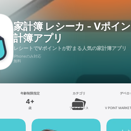
家計簿 レシーカ - Vポイン
計簿アプリ
レシートでVポイントが貯まる人気の家計簿アプリ
iPhoneのみ対応
無料
年齢制限指定
カテゴリ
デベロ
4+
歳
ファイナンス
V POINT MARKETI