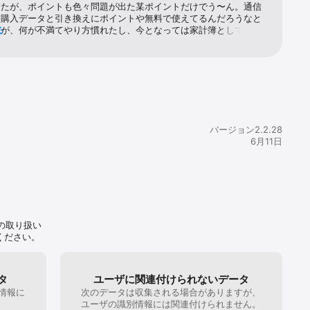
ったが、ポイントも色々問題が出た某ポイントだけでう〜ん。通信
、購入データと引き換えにポイントや無料で使えてるんだろうなと
るが、何が不満てやり方慣れたし、今となっては家計簿としてこの
る
たいが、履歴保存が3年しか残らないと後から知って愕然とした。若
れで構わなかったが、歳をとりいろんな事があり、色々重なって、
々あった際に出来事によっては、あの時は何を買ったのかとか、メ
商品名が表
り返りたかったのに、もう振り返れなかった。外出しでも良いから
できたら良いのになと凄く思った。初めから保存期間アピールしと
かった。そしたら、使って無かったかも。
バージョン2.2.28
6月11日
の取り扱い
ください。
ル」に反映
タ
ユーザに関連付けられないデータ
手続き（Vカ
情報に
次のデータは収集される場合がありますが、
。
ユーザの識別情報には関連付けられません。