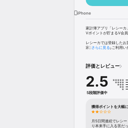
iPhone
家計簿アプリ「レシーカ
Vポイントが貯まるV会員
レシーカでは登録したお
家計簿としてもご利用いた
さらに見る
家計簿を付けてお金を管
活用頂けるアプリとなって
評価とレビュー
■利用開始後の流れ

2.5
1.アプリを立ち上げ、レ
2.必要事項を入力しお買
【レシーカで貯まるポイン
5段階評価中
①レシート登録ポイント
②ボーナスポイント：毎
　　　　　　　　　　ボ
獲得ポイントを大幅
※Vポイントを貯めるル
■アプリの主な機能

月5日間連続でレシー
1.レシート撮影機能

り本来手に入る筈だっ