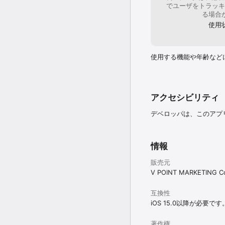
Vポイントカード番号登録はこちら。(
でユーザをトラッキ
る場合
■対応環境

使用
・対応機種：iPhoneXR以
・対応OS：iOS15～

・タブレットは動作保証対
使用する機能や年齢など
アクセシビリティ
デベロッパは、このアプ
情報
販売元
V POINT MARKETING Co.
互換性
iOS 15.0以降が必要です
著作権