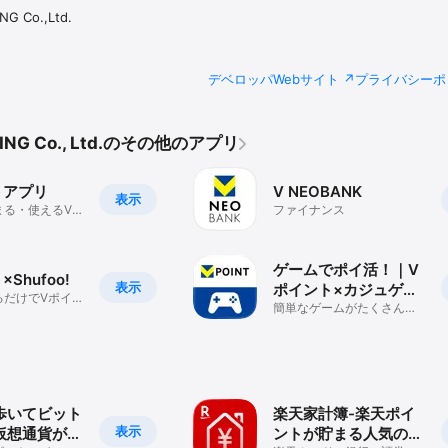
NG Co.,Ltd.
デベロッパWebサイト
プライバシーポ
TING Co., Ltd.のその他のアプリ
トアプリ
V NEOBANK
表示
まる・使えるV
ファイナンス
アプリでポイ活
ゲームでポイ活！｜V
Shufoo!
表示
ポイント×カジュゲー
るだけでVポイ
タウン
簡単なゲームがたくさん！
るアプリ
毎日遊んでポイントGET！
 歩いてビット
楽天家計簿-楽天ポイ
表示
仮想通貨がも
ントが貯まる人気の家