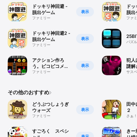
ドッキリ神回避 -
ドッ
表示
脱出ゲーム
脱出
ファミリー
ファ
ドッキリ神回避2 -
25BI
表示
脱出ゲーム
パズ
ファミリー
アクション作ろ
犯人
表示
う。ピコピコメー
謎解
カーEX
ファミリー
ルゲ
サス
その他のおすすめ
どうぶつしょうぎ
田中
表示
ウォーズ
２
ファミリー
さぁ
にタ
すごろく スペシ
きー
表示