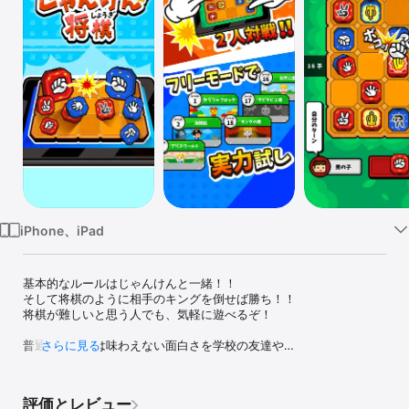
Watch
TV
iPhone、iPad
基本的なルールはじゃんけんと一緒！！

そして将棋のように相手のキングを倒せば勝ち！！

将棋が難しいと思う人でも、気軽に遊べるぞ！

普通の将棋では味わえない面白さを学校の友達や

さらに見る
職場のみんなで楽しもう！

「１人プレイ」と「２人対戦」のどちらでも楽しめる！

評価とレビュー
完全無料のカジュアルゲームアプリ！
