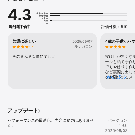
スマホ１台で友達と頭脳勝負をしてみよう！

4.3
【基本ルール】

・グー、チョキ、パーのコマを使って相手のキングのコマを倒せば
キミの勝ち！

5段階評価中
評価件数：519
　コマの移動範囲はそれぞれに個性があるから矢印で確認しよう！

・自分のキングのコマが倒されると負け！

　キングは全方向に1マス進むことができるぞ！

普通に楽しい
4歳の子供がハ
2025/09/07
ルナガロン
【コマの説明】

※このゲームには4つのコマが存在します！

そのまんま普通に楽しい
実は目が悪くな
・グー………(チョキに攻撃できる)

ールと紙で手作
・チョキ……(パーに攻撃できる)

でもやはり手作
・パー………(グーに攻撃できる)

など実際に出し
・キング……(すべてのコマに攻撃できるが、すべてのコマがキング
をお願いするメ
さらに見る
に攻撃することができる)

が、まずこちら
た！！アプリ製
※攻撃したら？攻撃されたら？

願いしたいのです
　攻撃したコマは自分の物に出来るぞ！取ったコマは、空いている
ると思います。
マスに置く事ができます！

子供がもうでき
　逆に攻撃された時は、そのコマは相手の物になってしまうから気
れ、旦那にはせ
アップデート
をつけよう！

モチャ化の製作
パフォーマンスの最適化。内容に変更はありませ
バージョン
※あいこの時は？

ん。
1.9.0
　同じ種類のコマに攻撃したときは、あいこになるぞ！

2025/09/03
　あいこは相手のコマの上に乗って動きを封じることができるぞ！
