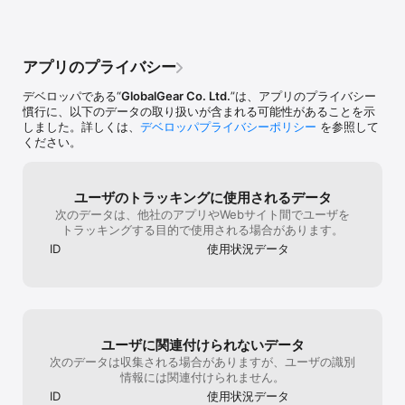
　(自分があいこをしている場合、相手はあいこのコマを攻撃するこ
とが出来るので注意)

※相手側のマスの端っこまで、たどり着くことができたら…

アプリのプライバシー
　コマが変身しグレードアップ！

　(キング同様、善方向に1マス進むことができるようになります)
デベロッパである“
GlobalGear Co. Ltd.
”は、アプリのプライバシー
慣行に、以下のデータの取り扱いが含まれる可能性があることを示
しました。詳しくは、
デベロッパプライバシーポリシー
を参照して
ください。
ユーザのトラッキングに使用されるデータ
次のデータは、他社のアプリやWebサイト間でユーザを
トラッキングする目的で使用される場合があります。
ID
使用状況データ
ユーザに関連付けられないデータ
次のデータは収集される場合がありますが、ユーザの識別
情報には関連付けられません。
ID
使用状況データ