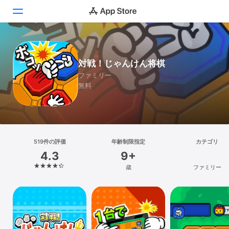
Today
対戦！じゃんけん将棋
ゲーム
ファミリー
無料
アプリ
Arcade
検索
519件の評価
年齢制限指定
カテゴリ
4.3
9+
プラットフォーム
歳
ファミリー
iPhone
iPad
Mac
Vision