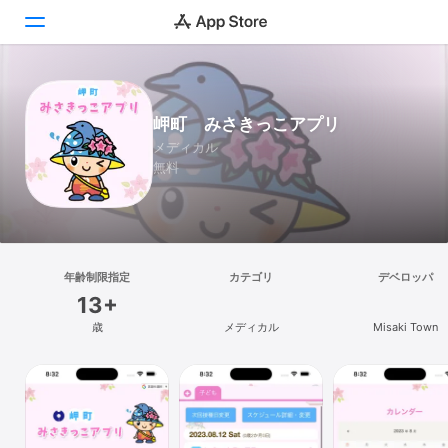
Today
岬町 みさきっこアプリ
ゲーム
メディカル
無料
アプリ
Arcade
検索
年齢制限指定
カテゴリ
デベロッパ
13+
プラットフォーム
歳
メディカル
Misaki Town
iPhone
iPad
Mac
Vision