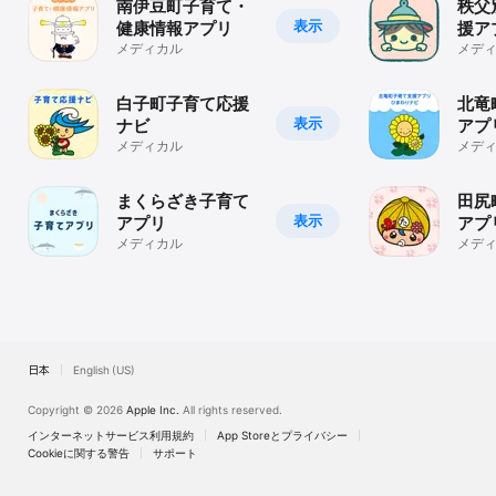
南伊豆町子育て・
秩父
表示
健康情報アプリ
援ア
メディカル
モロ
メデ
白子町子育て応援
北竜
表示
ナビ
アプ
メディカル
ナビ
メデ
まくらざき子育て
田尻
表示
アプリ
アプ
メディカル
子ア
メデ
日本
English (US)
Copyright © 2026
Apple Inc.
All rights reserved.
インターネットサービス利用規約
App Storeとプライバシー
Cookieに関する警告
サポート