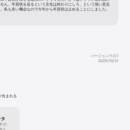
ません。年賀状を送るという文化は終わりにしろ、という強い意志
す。私も良い機会なので今年から年賀状は止めることにしました。
アプリを使
い

じ年賀状ア
バージョン11.0.1
2025/10/31
が欲しい

が含まれる
る

刷にチャレ
ータ
すが、
賀状プリン
せん。