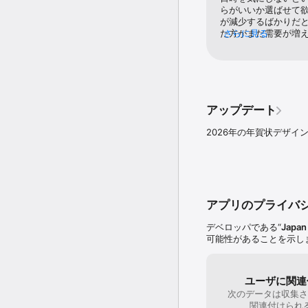
ください。

らがいいか選ばせて
が減少するばかりだと
＼「はがきデザインキッ
た方がまだ需要が増
さらに見る
＜写真を活用し、オリジ
かな。スマホだと画
・写真年賀状をいつもと
ないと少し難しい気
いたい

確認できたりしたら
・スマホの写真が使える
て老眼でもないのに
・写真はがき作成アプリ
してもらえると嬉し
・メッセージカード作成
文はバランスが悪く
アップデート
・2025年は日本郵便の
文字を工夫してもっ
プリを使い、今度は出産
持ちになったものも
2026年の年賀状デザイ
・結婚報告のハガキを写
・写真付き年賀状にした
・お正月に因んだ干支の
・以前、写真年賀状を貰
・アプリを使った年賀状 
アプリのプライバ
＜年賀状をカンタンに作
・家で印刷できる年賀状
デベロッパである“
Japan 
・色んな年賀状 アプリを
可能性があることを示し
・年賀状 作成にあまり
・2025年の年賀ハガ
ンジしたい

・デザインした画像を保
ユーザに関連
・数枚だけ年賀状作成す
次のデータは収集さ
・郵便局の年賀状プリン
関連付けられ