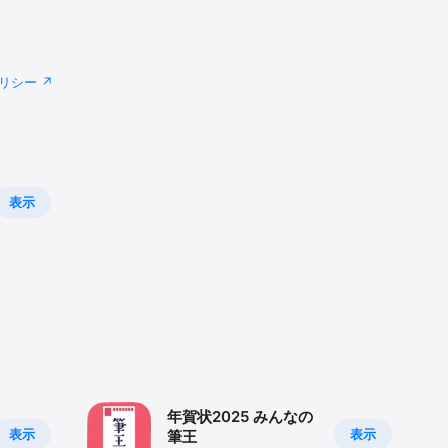
リシー
表示
年賀状2025 みんなの
表示
表示
筆王