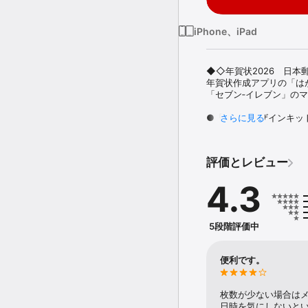
iPhone、iPad
◆◇年賀状2026　日本
年賀状作成アプリの「はが
「セブン‐イレブン」の
●「はがきデザインキット
さらに見る
1. はがきのテンプレート
2. 写真を選んで挿入　
3. メッセージやスタン
評価とレビュー
●デザインテンプレートは
4.3
定番の干支イラストタイ
ンプレートをご用意してい
また年賀状のデザイン以
5段階評価中
●人気機能「セブン‐イレ
「はがきデザインキット
デザイン完成後に「セブ
便利です。
セブン‐イレブンへはが
号」を入力するだけで年
枚数が少ない場合は
その他にも「はがきデザ
日時を気にしないと