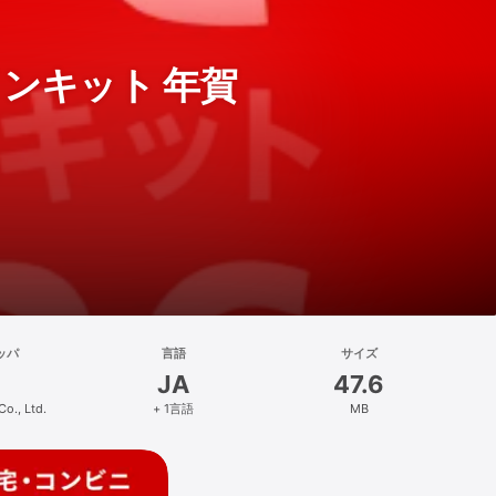
インキット 年賀
ッパ
言語
サイズ
JA
47.6
Co., Ltd.
+ 1言語
MB