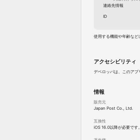
トアウトにチャレンジした
連絡先情報
・お年玉付き年賀ハガキ
・年賀状デザイン後はネ
ID
と年賀状 作成を楽しみた
・郵便局の年賀状アプリ
したい

・ポップな干支キャラク
使用する機能や年齢など
るため、文字も編集でき
・パソコンで料金をかけ
プレートがあるアプリで作
＜喪中はがきの作成や、
アクセシビリティ
・近況報告のために寒中
・喪中はがき作成アプリ
デベロッパは、このアプ
・お世話になった方へお
・はがきデザインキットで
・スマホ1つでハガキ 
情報
・初めての寒中はがき作
・寒中はがき作りも可能
販売元
・寒中見舞いをデザイン
・お店の喪中ハガキでは
Japan Post Co., Ltd.
・寒中はがきを無料で作
・人とは違うハガキを作
互換性
iOS 16.0以降が必要です