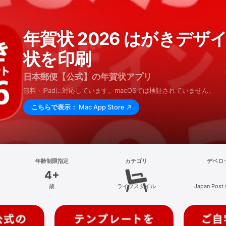
年賀状 2026 はがきデザ
状を印刷
日本郵便【公式】の年賀状アプリ
無料 · iPadに対応しています。macOSでは検証されていません。
こちらで表示：
Mac App Store
年齢制限指定
カテゴリ
デベロ
4+
歳
ライフスタイル
Japan Post 