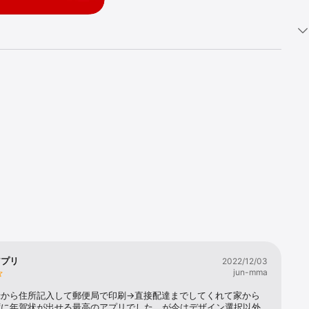
上の年賀状テ




アプリ
2022/12/03
ント予約番
jun-mma
録から住所記入して郵便局で印刷→直接配達までしてくれて家から
ぜひご利用
ずに年賀状が出せる最高のアプリでした。が今はデザイン選択以外