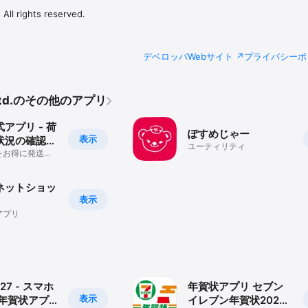
All rights reserved.
デベロッパWebサイト
プライバシーポ
., Ltd.のその他のアプリ
アプリ - 荷
ぽすめじゃー
表示
状況の確認や
ユーティリティ
簡単に
をお得に発送で
索や郵便番号の
ネットショッ
表示
アプリ
27 - スマホ
年賀状アプリ セブン
表示
 年賀状アプ
イレブン年賀状2026