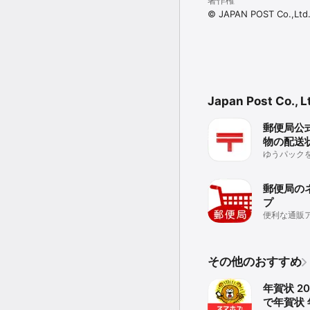
著作権
© JAPAN POST Co.,Ltd. 
Japan Post Co
郵便局公式
物の配送
再配達が
ゆうパック
きATMの検
確認も可能
郵便局の
プ
便利な通販
その他のおすすめ
年賀状 20
で年賀状