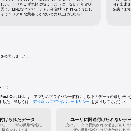
欲しい。とりあえず気軽に扱えるようにしないと年賀状
何も出来
思う。LINEなどでバーチャル年賀状を作れるようにし
を感じま
ト」はこんな方へおすすめです／

えそう？リアルな葉書じゃないと売り上げにならないの
ナルの年賀状を作成したい方＞

面が小さいせいかスタンプのサイズや位置の調整が慣れ
違うデザインでおしゃれに作りたいので、人気のある日本郵便の年賀状作成
がしました。あとはどこが中央か目印になる線を入れて
いいかも。年賀の文章のスタンプもスマホだと小さすぎ
年賀状アプリで、可愛いおしゃれなテンプレートを使い年賀状にデザインした
選択して貼ってみないと読めない。日本語の文章も増や
でオリジナルカードを作成し、新年の挨拶がしたい

い。葉書のデザインに英語が使われていると英語の挨拶
アプリを使い、写真付き年賀状にメッセージを入れて作成したい

なってしまう。デザインが絵だけのバージョンもあると
年賀状アプリを利用し結婚報告を兼ねた年賀状 作成をしたので、2026年も同
と求めるイメージに近付けられるんだけどなと惜しい気
報告写真年賀状を作りたい

ありました。
ンを公開しました。
真はがき作成アプリで作り、新年の挨拶と共に友人に送りたい

いので、操作が簡単な年賀状 アプリを活用したい

キャラクターイラストを写真付き年賀状にコラージュできる無料年賀状アプリ
い嬉しかったので、写真付き年賀状にチャレンジしてみたい

作成は初めてなので、簡単に"はがき"が作れる年賀状 アプリを探している

シー
成し、印刷したい方＞

アプリを探している

Post Co., Ltd.
”は、アプリのプライバシー慣行に、以下のデータの取り扱い
使ってみたけど自分に合う年賀状 アプリに出会えていない

ました。詳しくは、
デベロッパプライバシーポリシー
を参照してください。
時間をかけたくないので、効率的にハガキ 作成ができる年賀状アプリを探してい
キはネットプリントで印刷したので、今回は年賀はがき作成アプリを使い自宅印
存してコンビニで印刷できる、年賀状作成に役立つアプリが欲しい

付けられたデータ
ユーザに関連付けられないデ
るので、年賀状プリントを近所のセブン‐イレブンで済ませたい

れ、ユーザの識別情報に
次のデータは収集される場合がありま
トに頼んでいたが、2026年の年賀状は宛名印刷からデザイン面まで自分で年
る場合があります。
ユーザの識別情報には関連付けられま