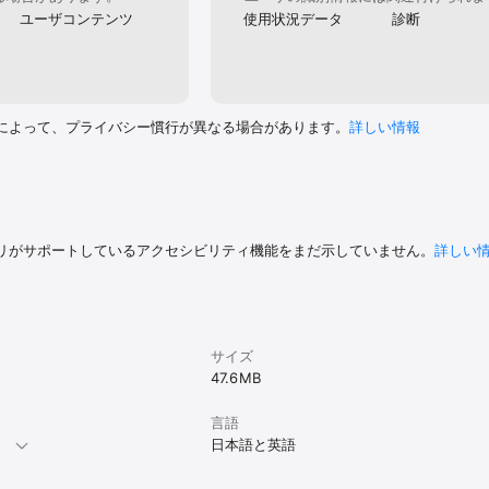
い

ユーザコンテンツ
使用状況データ
診断
を用意し家で印刷したいがプリンターがないので、セブン‐イレブンで簡単印刷
ット印刷ではなく、プリンターを利用して宛名書きもデザイン面も家で印刷
い

を活用して、セブン-イレブンで簡単に印刷してはがきプリントに時間をかけ
ターデザインではなく、書道のようなフォントを用いてシンプルな年賀状デ
によって、プライバシー慣行が異なる場合があります。
詳しい情報
る年賀状ソフトのような年賀状作りアプリが欲しい

ずに写真付き年賀状を作ろうとしたが難しかったので、年賀状2026年は無料
成したい

冬季シーズンの季節の挨拶をしたい方＞

見舞いを送りたいので、コンビニ印刷ができるはがき作りアプリが欲しい

で挨拶文例があるものを使い、喪中ハガキを作成したい

リがサポートしているアクセシビリティ機能をまだ示していません。
詳しい
しゃれな寒中見舞いを送りたいので、ポストカード作成アプリを探している

こだわりのハガキ 作成がしたい

作成できる喪中はがき作成アプリを使って、温かみのある喪中ハガキを作成したい
りなので、おしゃれなデザインの寒中はがきを作り、相手に喜んでもらいたい
なグリーティングカード・メッセージカード作成アプリを使って簡単に作りた
サイズ
した後に、コンビニプリントや自宅印刷できる年賀状アプリを探している

なく、喪中はがき作成アプリを使いオリジナルのハガキを作成したい

47.6 MB
成し、自宅印刷をしてお金をかけないようにしたい

りたいのでハガキ 作成にはこだわりたい
言語
。
日本語と英語