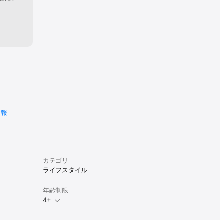
したい

し、子ども
ないように
ザインにす
年賀状テン
情報




い

カテゴリ
ライフスタイル
年齢制限
4+