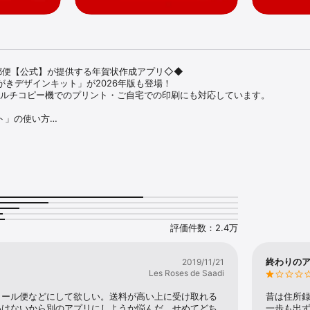
郵便【公式】が提供する年賀状作成アプリ◇◆

きデザインキット」が2026年版も登場！

マルチコピー機でのプリント・ご自宅での印刷にも対応しています。

」の使い方

（素材）を選択

※フォトフレームタイプのみ

プでデザインを編集して完成

400種類以上！

プから、写真を入れてデザインするフォトフレームタイプなど、400種類以
ます。

外にも、喪中はがき・寒中はがきのデザインもご利用いただけます。

評価件数：2.4万
ブン」のマルチコピー機でのプリントに対応

」でデザインした年賀状を「セブン‐イレブン」でプリント（有料）できます！
ン‐イレブン」での印刷を選択すると、「プリント予約番号」が発行されます。
終わりの
2019/11/21
きを持ち込み、店頭のマルチコピー機に「年賀はがき」をセットの上、「プリ
Les Roses de Saadi
賀状印刷が可能です。

メール便などにして欲しい。送料が高い上に受け取れる
昔は住所
インキット」は年賀状 作成をサポートする様々な機能をご用意しています。
いけないから別のアプリにしようか悩んだ。せめてどち
一歩も出