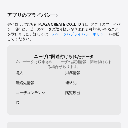
※写真用紙とはがきを貼り合わせるタイプです。

＜印刷仕上げ＞

アプリのプライバシー
プロ専用の印刷機でプリントするので発色の美しさが他とは圧倒的
に違いご家庭のプリンターとは異なり、にじみの無いキレイな仕上
デベロッパである“
PLAZA CREATE CO.,LTD.
”は、アプリのプライバ
がりです。デザインは豊富なデザインを幅広くラインナップ。プラ
シー慣行に、以下のデータの取り扱いが含まれる可能性があること
イベートやビジネス用など、用途に合わせて作成できます。

を示しました。詳しくは、
デベロッパプライバシーポリシー
を参照
※普通紙はがきに直接印刷するタイプです。印刷の特性上、光沢感は
してください。
ありません。

【こんな方へオススメ】

ユーザに関連付けられたデータ
・無料で年賀状のデザインを作りたい

次のデータは収集され、ユーザの識別情報に関連付けられ
・スマホの写真で簡単にオリジナル年賀状を作りたい

る場合があります。
・オリジナルのおしゃれな年賀状を作りたい

購入
財務情報
・年始の挨拶を兼ねて、年賀状で入籍したことを結婚報告をしたい

・出産報告の年賀状を作りたい

連絡先情報
連絡先
・引越して住所が変わったことを年賀状で報告したい

・プリンターがないので、ネットプリントで安く印刷したい

ユーザコンテンツ
閲覧履歴
・自分で描いた絵や撮影した写真を年賀状に使いたい

・宛名管理もできる年賀状アプリを探していた

ID
・年賀状を作りたいので、宛名登録から印刷までできるサービスを
探していた

・インスタなどのSNSに投稿した写真を使って、かわいい年賀状を
作りたい

・お急ぎで年賀状の仕上がりを受け取りたい方
