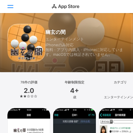
Today
幽玄の間
エンターテインメント
ゲーム
iPhoneのみ対応
無料 · アプリ内購入 · iPhoneに対応していま
アプリ
す。macOSでは検証されていません。
Arcade
検索
78件の評価
年齢制限指定
カテゴリ
2.0
4+
プラットフォーム
歳
エンターテインメ
iPhone
iPad
Mac
Vision