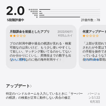
パソコン版のログインIDをお持ちでしたら iPhoneでもそのままご使
2.0
用いただけます。

【主な機能】

・対局室: 他のユーザーと対局したり、他のユーザー同士の対局を観
5段階評価中
評価件数：78
戦できます。

・生中継: 七大棋戦の挑戦手合など、対局中のプロ棋戦をリアルタイ
ムに観戦できます。

月額課金を前提としたアプリ
何度アップデー
2022/06/11
・棋譜鑑賞: 幽玄の間で中継された過去のプロ棋譜をご覧いただけま
KGSムカイ
す。

・囲碁教室: 詰碁や手筋の囲碁問題を解くことができます。棋力にあ
プロの対局中継や過去の棋譜が見れる・検索
「上部が見切れ
わせて初級・中級・上級レベルを選択できます。

可能なのは良いけど、もう少し使いやすくし
されたが今度は
・囲碁ニュース: 棋戦情報やお知らせなど、日本棋院発の最新情報を
て欲しい。マッチング動いてるのかしてない
の手順を操作で
ご覧いただけます。

のか分かりにくいし、昇降段までの数字も出
っているような
※1ヵ月利用権をご購入いただくと上記機能が全て利用できます。
ない。有料なのに他の海外対局サイトと比べ
さらに見る
在のiPhone
さらに見る
て明らかにUIが悪い。日本棋院働け
バーと操作ボタ
作できない不具
「生中継」に関
対局中の操作に
では同様の問題
用に影響が出る
アップデート
エリア対応およ
討ください。使用環
特定のハンドルネームを入力しているときに「サーバー
バージョ
ョン：26.3.1
の棋譜」の検索が正常に動作しない具合の修正
ン3.1.22
6月3日