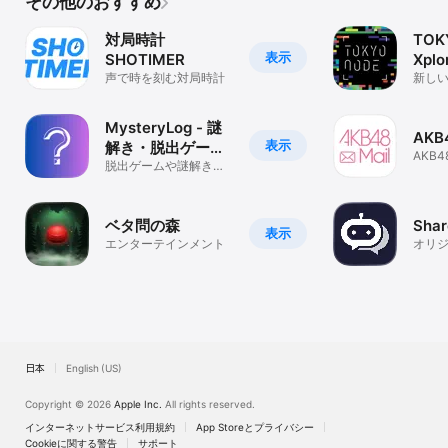
その他のおすすめ
対局時計
TOK
表示
SHOTIMER
Xplo
声で時を刻む対局時計
新しい
かけ
MysteryLog - 謎
AKB4
表示
解き・脱出ゲーム
AKB
の記録検索アプリ
脱出ゲームや謎解きイ
ール
ベントを探したり参加
記録を残そう！
ベタ問の森
Shar
表示
エンターテインメント
オリジ
に作
日本
English (US)
Copyright © 2026
Apple Inc.
All rights reserved.
インターネットサービス利用規約
App Storeとプライバシー
Cookieに関する警告
サポート