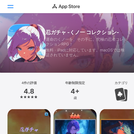
Today
忍ガチャ -くノ一 コレクション-
運命のくノ一を、その手に。究極の忍者コレ
ゲーム
クションRPG！
無料 · iPadに対応しています。macOSでは検
アプリ
証されていません。
Arcade
検索
4件の評価
年齢制限指定
カテゴリ
4.8
4+
プラットフォーム
歳
カード
iPhone
iPad
Mac
Vision