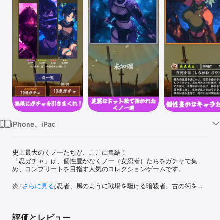
Watch
TV
iPhone、iPad
史上最大のくノ一たちが、ここに集結！

「忍ガチャ」は、個性豊かなくノ一（女忍者）たちをガチャで集
め、コンプリートを目指す人気のコレクションゲームです。

炎を操る妖艶な忍者、風のように戦場を駆ける暗殺者、古の術を受
さらに見る
け継ぐ巫女――。

世界中に散らばる様々な国や里から、美しくも危険な彼女たちがあ
なたを待っています。

評価とレビュー