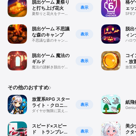
脱出ゲーム 夏祭り
格ゲ
表示
と打ち上げ花火
ェッ
夏祭りと花火をテーマ
SF6
にした人気の脱出ゲー
の決
ム
脱出ゲーム 不思議
脱出
表示
な森のキャンプ
ィン
不思議な森のキャンプ
ィー
ハロ
から脱出しよう！キャ
究極
ンプ道具が鍵となる！
ム！
脱出ゲーム 魔法の
コイ
表示
ギルド
- 
魔法の謎解き脱出ゲー
ップ
放置
ム！美麗な魔法の世界
ーム
で、未知なる冒険へ！
イン
その他のおすすめ
放置系RPG スター
紙飛
表示
ライト・クロニク
Geniu
ル
ダイヤが無限に貰える
放置系RPG
スピード×スピー
美少
表示
ド トランプレー
クタ