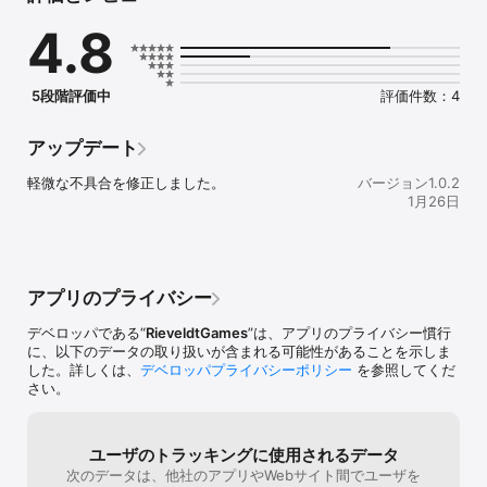
◆ ドキドキが止まらない！爽快ガチャ体験 ◆

4.8
一度にたくさんの仲間と出会える「10連ガチャ」で、あなただけの
忍び部隊を一気に強化！

さらに、強力なくノ一が必ず手に入る「確定ガチャ」も搭載。狙っ
たあの子をゲットするチャンスを逃さない！

5段階評価中
評価件数：4
楽しいガチャを無限に回そう！

◆ あなたの推しが必ず見つかる！ ◆

アップデート
クール、元気、ミステリアス…あなたの心を射抜く、多種多様なく
ノ一が50人以上登場！

軽微な不具合を修正しました。
バージョン1.0.2
彼女たちの背景にある物語や、所属する里の秘密を解き明かし、コ
1月26日
レクションを完成させましょう。

【こんな人におすすめ！】

・ガチャがあるゲームが好きで、ド派手ながちゃをたくさん回した
い方

アプリのプライバシー
・ガシャポンやガチャガチャが好きで、コレクション要素が好きな
方

デベロッパである“
RieveldtGames
”は、アプリのプライバシー慣行
・忍者や「くノ一」の世界観が好きな方

に、以下のデータの取り扱いが含まれる可能性があることを示しま
・美少女キャラクターのコンプリートに燃える方

した。詳しくは、
デベロッパプライバシーポリシー
を参照してくだ
・ちょっとした隙間時間に楽しめるゲームを探している方

さい。
さあ、今すぐダウンロードして、あなただけの最強くノ一軍団を作
り上げよう！
ユーザのトラッキングに使用されるデータ
次のデータは、他社のアプリやWebサイト間でユーザを