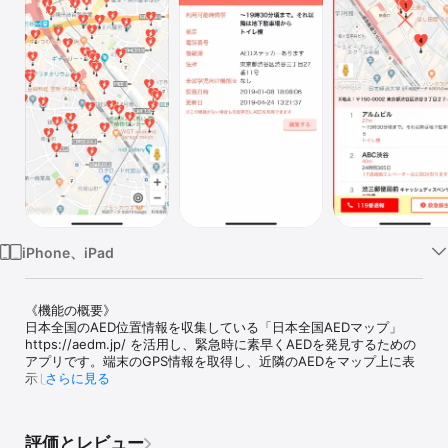
Watch
TV
iPhone、iPad
《機能の概要》

日本全国のAED位置情報を収集している「日本全国AEDマップ」 
https://aedm.jp/ を活用し、緊急時に素早くAEDを発見するための
アプリです。端末のGPS情報を取得し、近隣のAEDをマップ上に表
示します。

さらに見る
《注意事項》

AEDの掲載データは一般投稿によって支えられています。未掲載の
評価とレビュー
AEDや誤ったデータを発見された場合は、AEDマーカをタップいた