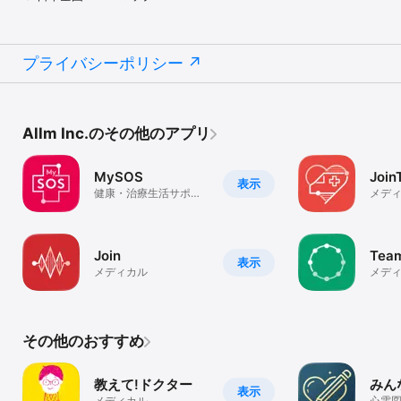
プライバシーポリシー
Allm Inc.のその他のアプリ
MySOS
Join
表示
健康・治療生活サポー
メデ
トアプリ
Join
Team
表示
メディカル
メデ
その他のおすすめ
教えて!ドクター
みん
表示
メディカル
心電