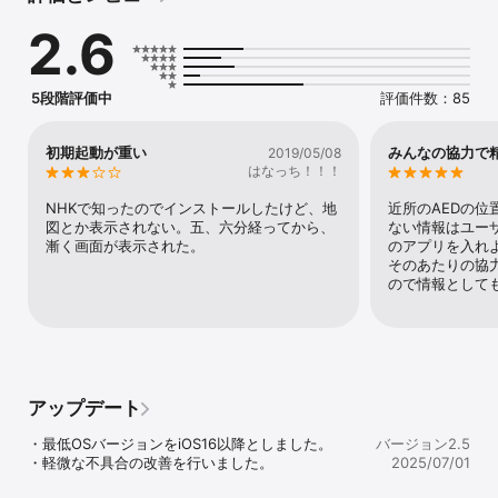
だき修正をお願いします。（PCでも編集ができます。）

2.6
また、そういった事情により掲載情報が誤っている可能性もありま
すので、ご理解の上ご利用下さい。

5段階評価中
評価件数：85
※デバイスの設定の「位置情報サービス」をオンにしてご利用下さ
い。
初期起動が重い
みんなの協力で精
2019/05/08
はなっち！！！
NHKで知ったのでインストールしたけど、地
近所のAEDの
図とか表示されない。五、六分経ってから、
ない情報はユー
漸く画面が表示された。
のアプリを入れ
そのあたりの協
ので情報として
アップデート
・最低OSバージョンをiOS16以降としました。

バージョン2.5
・軽微な不具合の改善を行いました。
2025/07/01