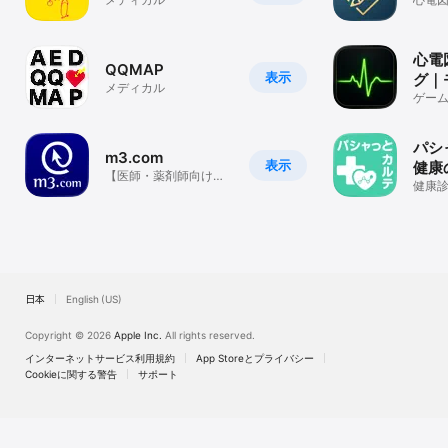
定版
心電
QQMAP
表示
グ｜
メディカル
誘導
ゲー
を身
パシ
m3.com
表示
健康
【医師・薬剤師向け】
んに
健康
日本最大級の医療従事
薬の
者専用アプリ
整理
きる
日本
English (US)
Copyright © 2026
Apple Inc.
All rights reserved.
インターネットサービス利用規約
App Storeとプライバシー
Cookieに関する警告
サポート