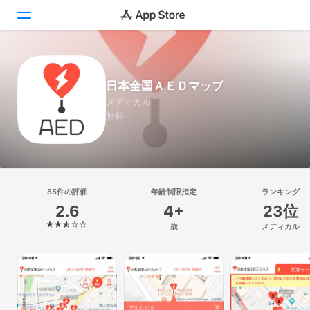
Today
日本全国ＡＥＤマップ
ゲーム
メディカル
無料
アプリ
Arcade
検索
85件の評価
年齢制限指定
ランキング
2.6
4+
23位
プラットフォーム
歳
メディカル
iPhone
iPad
Mac
Vision