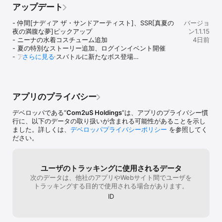
らい楽しい( *´艸`)キャラが全属性最高レア
ポイントがほし
https://www.instagram.com/starsailors.official

アップデート
いない今色々試行錯誤して、ブレイクタイミ
が好きでしたが
＊公式X：https://x.com/com2ushd_japan

ング、バフ、デバフ使うタイミング等ストー
がかかる点が辛
- 仲間[ナディア ザ・サンドアーティスト]、SSR[真夏の
バージョ
リー興味なくて戦闘民族はハマる！！特に大
た。手軽にター
夜の満腹な夢]ピックアップ

ン1.1.15
事なのはチェインバフbただオートで戦闘楽
すめ。
本ゲームは日本語、한국어、English、简体中文、繁體中文、ภาษา
- ニーナの水着コスチューム追加

4日前
しむ人はこのゲーム合わないかもね…高難易
ไทย、Tiếng Việt、Bahasa Indonesiaに対応しています。

- 夏の特別なストーリー追加、ログインイベント開催

度報酬興味ないなら○あと育成なんだけど、
- アドベントゥスバトルに新たなボス登場

さらに見る
これがまたスタミナ（キノコ）無くてほぼ中
※『星屑の絆』は基本プレイ無料です。一部アイテム課金がありま
- 冒険のCHAPTER拡張

途半端に…これは運営はイン率減らす愚策だ
す。

- 探索、オリジン、召喚契約、討伐ダンジョン追加

から考えた方がいい。やることない→違うゲ
※ 最低動作環境：iPhone 8+(iOS 13.0) / 4GB以上のRAM / 10GB以
- マジックスクロールの会話相手追加
ームの流れ理解して…スタミナ課金が1番ウザ
上のストレージ

い…ガチャやスキンはいいけど。あと召喚育
アプリのプライバシー
成に上位にするため周回するんだけど、確率
▶アクセス権限別の案内

があってこれが中々出ないくせにスタミナ鬼
本アプリを利用時、以下のようなサービスを提供するためにアクセ
デベロッパである“
Com2uS Holdings
”は、アプリのプライバシー慣
減るから召喚獣より最初はキャラや装備にス
ス権限をリクエストします。

行に、以下のデータの取り扱いが含まれる可能性があることを示し
タミナ割らないと後悔するから。総合育成キ
ました。詳しくは、
デベロッパプライバシーポリシー
を参照してく
ツいけどやってやるよ！って私みたいなドM
[必須のアクセス権限]

ださい。
系はプレイしてみて〜後戦闘民族は高難易度
- なし

はそこそこ時間忘れてやっちゃうから楽しめ
るよ♪このゲーム合わない人オートで全て解
[任意のアクセス権限]

ユーザのトラッキングに使用されるデータ
決したい人、ガチャ出なかったらモチベ下が
･プッシュ通知：該当ゲームからのプッシュ通知を受け取る際にリク
次のデータは、他社のアプリやWebサイト間でユーザを
ってすぐ辞める人。このゲームは低レアサポ
エストする権限です。

トラッキングする目的で使用される場合があります。
もかなり使うから。以上最後まで読んでくれ
た人合うと思ったら星屑楽しみましょ( ^ω^ )
※ 任意のアクセス権限を許可しない場合でも、本権限に関連した機
ID
能を除いたサービスをご利用いただけます。

▶アクセス権限の撤回方法
