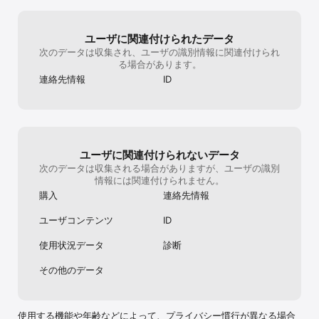
アクセス権限を許可した後でも、以下の手順で権限を再設定または
撤回できます。

端末の設定>プライバシーとセキュリティ選択＞該当アプリ選択＞
ユーザに関連付けられたデータ
アクセスをオンまたはオフ選択
次のデータは収集され、ユーザの識別情報に関連付けられ
る場合があります。
連絡先情報
ID
ユーザに関連付けられないデータ
次のデータは収集される場合がありますが、ユーザの識別
情報には関連付けられません。
購入
連絡先情報
ユーザコンテンツ
ID
使用状況データ
診断
その他のデータ
使用する機能や年齢などによって、プライバシー慣行が異なる場合