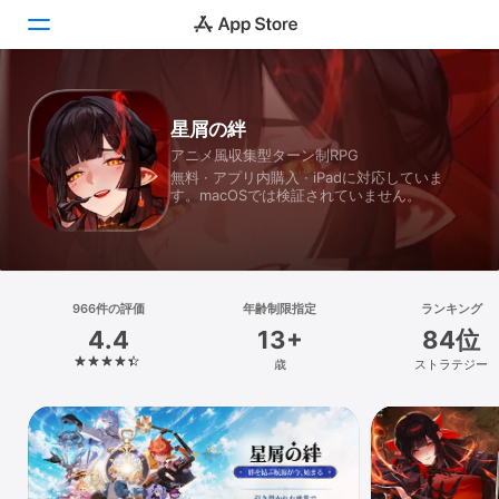
Today
星屑の絆
アニメ風収集型ターン制RPG
ゲーム
無料 · アプリ内購入 · iPadに対応していま
す。macOSでは検証されていません。
アプリ
Arcade
検索
966件の評価
年齢制限指定
ランキング
4.4
13+
84位
プラットフォーム
歳
ストラテジー
iPhone
iPad
Mac
Vision