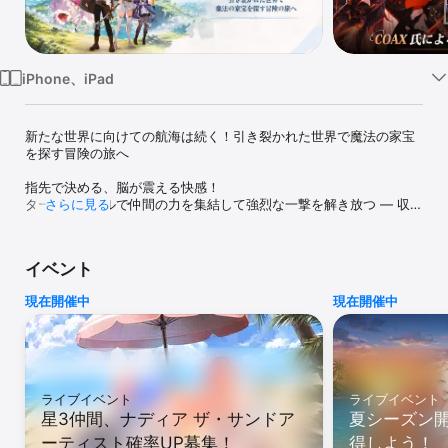
Watch
TV
iPhone、iPad
新たな世界に向けての航海は続く！引き裂かれた世界で魔法の家宝
を探す冒険の旅へ

指先で決める、脳が震える快感！

ターン制バトルで仲間の力を集結して強烈な一撃を解き放つ ― 収集
さらに見る
型ターン制RPG『星屑の絆』登場！

もはやここは、私たちが知っていた世界ではない。

イベント
突如として起きた魔法の爆発とともに分裂した世界。

人間の王国を再建するためには、魔法の家宝を探し出さなければな
現在開催中
現在開催中
らない！

さあ、伝説の羅針盤が指し示す方へ！自分だけの航海を始めよう！

■ アーティスト「Coax」氏が描く童話のようなファンタジー世界で
の、ユニークな仲間たちとの出会い

手書きのタッチを再現したハイクオリティなカートゥーンレンダリ
ライブイベント
ライブイベント
ングで、童話のような世界が描かれます。

星3仲間、ナディア ザ・サンドア
夏シーズン
可愛らしく、華やかで、時には風変わり ― 外見も性格もバックグラ
ーティスト確率UP募集！
得しよう！
ウンドも異なるキャラクターたちを集めて、自分だけのストーリー