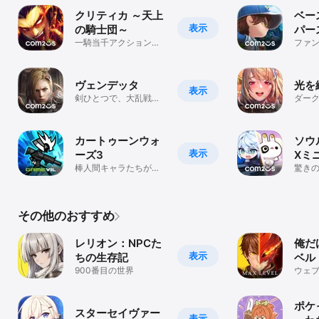
クリティカ ～天上
ベー
表示
の騎士団～
パー
一騎当千アクション
202
ファ
RPG
ム！
パース
ヴェンデッタ
光を
表示
剣ひとつで、大乱戦を
ダー
生き残れ。バトルが熱
RPG
い本格MMORPG。
カートゥーンウォ
ソウ
表示
ーズ3
Xミ
棒人間キャラたちが繰
動物
驚きの
り広げる熱いアクショ
ンディフェンスゲーム
その他のおすすめ
レリオン：NPCた
俺だ
表示
ちの生存記
ベル
900番目の世界
ウェ
放置系
ポケ
スターセイヴァー
表示