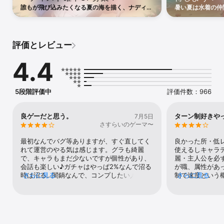
を紡ぐ収集型RPGの面白さを体感しましょう！

誰もが飛び込みたくなる夏の海を描く、ナディア
暑い夏は水着の仲
アニメ風の繊細で魅力的なグラフィックと、華やかで迫力のあるス
ザ・サンドアーティストがピックアップ募集に登
ンイベントに参加
キル/仲間募集演出で、目が離せない没入感を提供します。

場！メモリーピース[真夏の夜の満腹な夢]のピッ
ップ-]を獲得でき
クアップも開催！
ティスト-]のピ
個性豊かな仲間たちと会話を交わして、より深く彼らのことを知り
ーナの水着コスチ
ましょう。

評価とレビュー
■ チームの力を結集し、戦略を立てて、強烈な一撃でトドメを刺そ
4.4
う！

属性相性を考えながら仲間同士のスキルを連携させれば、不利な状
況をひっくり返すこともできます。

「ブレイク」で敵の防御を叩き割り、溜まったバフが一気に発動す
5段階評価中
評価件数：966
るクイックタイムイベント「バーストチャンス」で勝利をつかみま
しょう！

クラシカルRPGの魅力を再現したバトルシステムにクラス・召喚
良ゲーだと思う。
ターン制好きや
7月5日
獣・環境効果が組み合わさり、より奥深いバトルを楽しめます。

さすらいのゲーマ〜
最初なんでバグ等ありますが、すぐ直してく
良かった所・低
■ 気楽なプレイ、爆速成長！

れて運営のやる気は感じます。グラも綺麗
使えるしキャラ
周回プレイの疲労を軽減する「一掃」システムとレベルを同期化で
で、キャラもまだ少ないですが個性があり、
麗・主人公を必
きる「結束」システムで、手に入れた仲間でもすぐに前線に立たせ
会話も楽しい♪ガチャはやっぱ2%なんで沼る
が職、属性があ
ることができます。

時は沼る…闇鍋なんで、コンプしたい人は課
さらに見る
制で速度という
さらに見る
放置型育成ゲームのように気楽に成長させられるRPGです。

金しないとキツいかな。戦闘はストーリーと
ップ機能でサク
かは今ガチャのハイジってキャラ入れて育成
動戦闘ももちろ
＊公式サイト：https://starsailors.com2us.com?r=p13

すれば難易度最高までほぼオートで勝てる！
ってくれるから1
＊公式Discordチャンネル：
ただ戦闘の本番はエピックボスからb今5体い
してくれるから
https://discord.com/invite/vVQcyp76xS

るんだけどコレが戦闘民族にはたまらないぐ
ラ推ししたいの
＊公式Instagram：