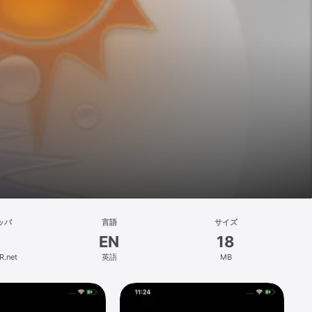
ッパ
言語
サイズ
EN
18
.net
英語
MB