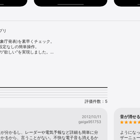
リ

象庁発表)を素早くチェック。

設定なしの簡単操作。

"欲しい"を実現しました。

毎日5時 11時 17時に気象庁が発表）

11時 17時に気象庁が発表）

0分ごとに更新）

日の入り

に各電力会社が発表）

評価件数：5
新の情報が表示されます。

ンで、手動で最新の情報に更新することが出来ます。
音が消せ
2012/10/11
gaiga951753
報が分かるし、レーダーや電気予報など詳細も簡単に分
ようにな
分かるから、言うことがない。不快な電子音も消えるか
ザーニュー