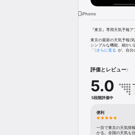
iPhone
『東京』専用天気予報アプ
東京の最新の天気予報(気
シンプルな機能、細かい
「気象予報士」が、自分の
さらに見る
■表示される情報

・きょう あすの天気予報（
評価とレビュー
・週間天気予報（毎日5時 
・雨雲レーダー（5分～1
5.0
・月齢、潮回り、日の出、
・気温の平年値

・電力使用率（1時間ごと
5段階評価中
■使用方法

画面を表示させると、最
また、画面右上部のボタ
便利
一目で東京の天気情
かる。全国の天気も