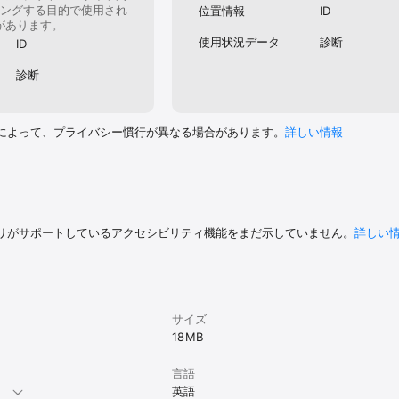
ングする目的で使用され
位置情報
ID
があります。
使用状況データ
診断
ID
診断
によって、プライバシー慣行が異なる場合があります。
詳しい情報
リがサポートしているアクセシビリティ機能をまだ示していません。
詳しい
サイズ
18 MB
言語
。
英語