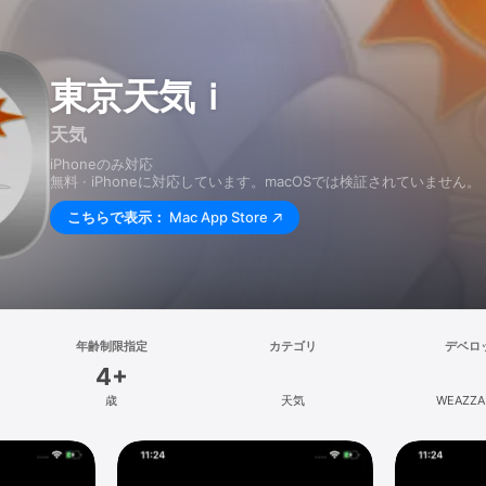
東京天気ｉ
天気
iPhoneのみ対応
無料 · iPhoneに対応しています。macOSでは検証されていません。
こちらで表示：
Mac App Store
年齢制限指定
カテゴリ
デベロ
4+
歳
天気
WEAZZAR