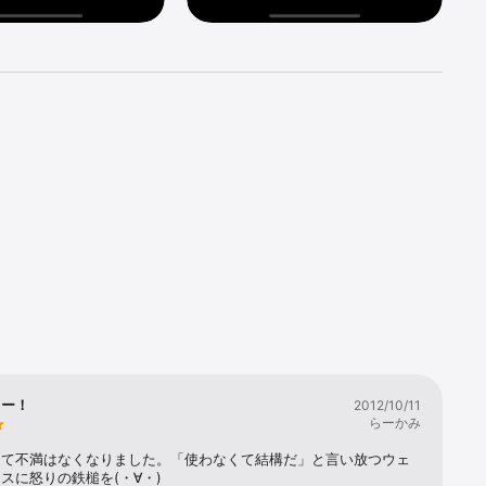
るー！
2012/10/11
らーかみ
って不満はなくなりました。「使わなくて結構だ」と言い放つウェ
スに怒りの鉄槌を(・∀・)