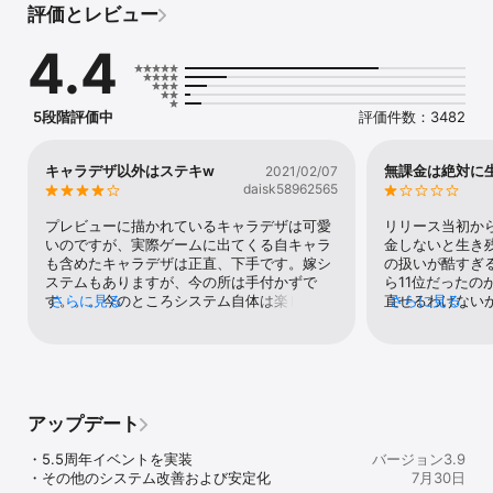
評価とレビュー
■ 超簡単！任務自動ナビ付き

任務欄をタップするだけで任務を成し遂げられる！

4.4
■オートで手軽さ満点！スキマ時間にちょうどいい

長い時間をかけずにすぐに強くなれる！

オフライン機能でゲームを開かなくてもレベルUP！

5段階評価中
評価件数：3482
◆ 新たな出会いと芽生える絆 ◆

■ 様々なギルドイベント

ここには同じ志の仲間がいる。たくさんの友達を作ろう！

キャラデザ以外はステキw
無課金は絶対に
2021/02/07
バトル中でもチャットできる！力を合わせてGvGのてっぺんを目指
daisk58962565
そう！

■ 結婚、子供育成システム

プレビューに描かれているキャラデザは可愛
リリース当初か
もうこの手を離さないー永遠の愛を誓う。

いのですが、実際ゲームに出てくる自キャラ
金しないと生き
盛大な結婚式を挙げよう。同性婚も可能！

も含めたキャラデザは正直、下手です。嫁シ
の扱いが酷すぎ
子供を立派に育てると、戦闘も手伝ってくれるよ！

ステムもありますが、今の所は手付かずで
ら11位だったの
す。。。今のところシステム自体は楽しいの
さらに見る
直せるわけない
さらに見る
◆ 自分だけの伝説セットを集めよう ◆

で我慢して遊んでいますが、長くは続かない
みんなとワイワ
■ 豪華装備とスキン満載！

と思います。キャラデザそんな気にしない人
勢は今から始め
色んなスキンを集めて自分の好きなスタイルに変換！

にはオススメですw
騎獣、従者、スキンをどんどん獲得して星UPでより強く！

なんと服装まで色染め出来ちゃうカスタマイズ仕様！

■ ペアセット、レジェンド装備を獲得しよう

アップデート
装備のパーツを揃えると、多種多様な限定アバターを解放できる！

覚醒の道をクリアすると、豪華スキンセットを無料獲得！

・5.5周年イベントを実装

バージョン3.9
■ 余った装備とスキンを自由に売買！取引所へ行こう

・その他のシステム改善および安定化
7月30日
装備合成や星UP後に、余ったアイテムがあればぜひ取引所へ！
