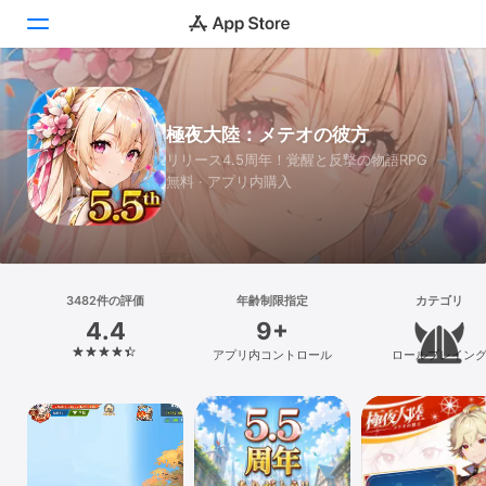
Today
極夜大陸：メテオの彼方
ゲーム
リリース4.5周年！覚醒と反撃の物語RPG
無料 · アプリ内購入
アプリ
Arcade
検索
3482件の評価
年齢制限指定
カテゴリ
4.4
9+
プラットフォーム
アプリ内コントロール
ロールプレイン
iPhone
iPad
Mac
Vision