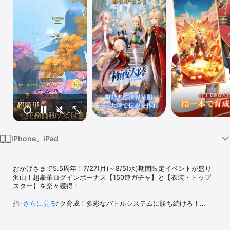
Watch
TV
iPhone、iPad
おかげさまで5.5周年！7/27(月)～8/5(水)期間限定イベントが盛り
沢山！超豪華ログインボーナス【150連ガチャ】と【衣装・トップ
スター】を楽々獲得！

指一本でサクサク育成！多彩なバトルシステムに勝ち続けろ！

さらに見る
片手で気軽に楽しめるゲームならこれ一択！

今すぐ王者となり、世界を手中に収めよう！
