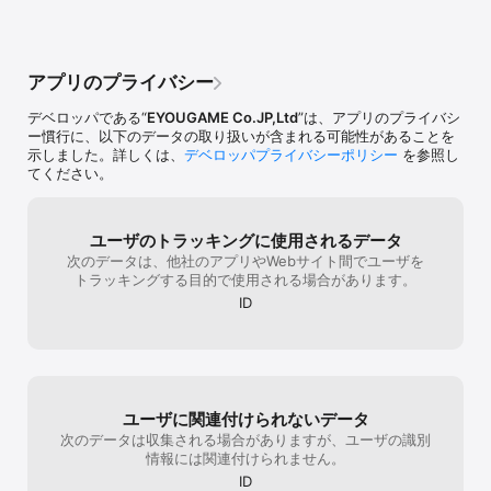
操作はシンプル！自分の希望額を入力して買い手を待つだけ！

◆ アリーナ／クエスト／世界ボス ◆

■ 対人戦とリアルタイムクロスバトル！

アプリのプライバシー
さあ、誇り高き勇者たちよ。誰がランキングに其の名を刻むのか？

極限の試練に立ち向かい、決勝に進出して万人の注目の的になろ
デベロッパである“
EYOUGAME Co.JP,Ltd
”は、アプリのプライバシ
う！

ー慣行に、以下のデータの取り扱いが含まれる可能性があることを
■ 多彩なクエストを堪能できる！

示しました。詳しくは、
デベロッパプライバシーポリシー
を参照し
経験値稼ぎ、大遠征、艦船略奪など様々なクエスト搭載

てください。
時限イベントを忘れちゃった？そんな時でも大丈夫！

タップ一つでほぼ即座に回収できる！

■ 凶悪な魔獣襲来！次々とやって来るボスに挑もう

ボスから極夜大陸を守ろう！

ユーザのトラッキングに使用されるデータ
撃破すると激レア装備とスキンがドロップするかも！？

次のデータは、他社のアプリやWebサイト間でユーザを
再生時間を狙って倒し続け、大量の報酬をゲット！

トラッキングする目的で使用される場合があります。
ID
◆ ストーリー ◆

極夜大陸（きょくやたいりく）

そこは、太陽が昇ることがなく

淡い薄明かりに包まれた世界。

ユーザに関連付けられないデータ
人々はこの大地で平穏な生活を送っていた…

次のデータは収集される場合がありますが、ユーザの識別
しかしある日、遠い宇宙から突然隕石が落下し

情報には関連付けられません。
それと共に、未知の魔獣がやってきた。

ID