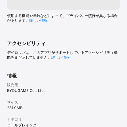
彼らは圧倒的な強さを見せつけ

人間を蹂躙し、たくさんの無垢な命が失われた…

使用する機能や年齢などによって、プライバシー慣行が異なる場合
しばらくして、

があります。
詳しい情報
大陸中のエリート戦士が次々と集結し

各地で騎士団を組織した。

彼らは互いに協力し合い、

魔獣の侵攻に抵抗を試みた。

アクセシビリティ
それにより状況は徐々に好転し始めている…

デベロッパは、このアプリがサポートしているアクセシビリティ機
さあ、反撃の時は来た

能をまだ示していません。
詳しい情報
今を守るため

勇者よ

剣を持て！
情報
販売元
EYOUGAME Co., Ltd.
サイズ
281.9 MB
カテゴリ
ロールプレイング