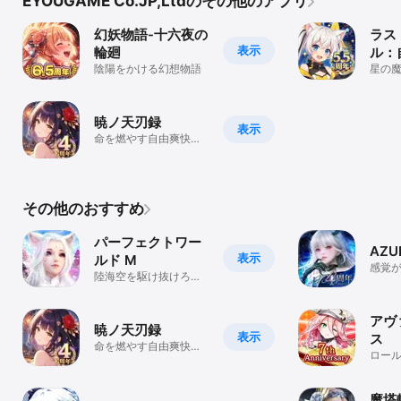
EYOUGAME Co.JP,Ltdのその他のアプリ
幻妖物語-十六夜の
ラス
表示
輪廻
ル：
陰陽をかける幻想物語
星の
に楽
RPG
暁ノ天刃録
表示
命を燃やす自由爽快
RPG、リリース４周年
ありがとう！
その他のおすすめ
パーフェクトワー
AZU
表示
ルド M
感覚
陸海空を駆け抜けろ！
タジー
極東幻想MMORPG
アヴ
暁ノ天刃録
表示
ス
命を燃やす自由爽快
ロー
RPG、リリース４周年
ありがとう！
魔塔