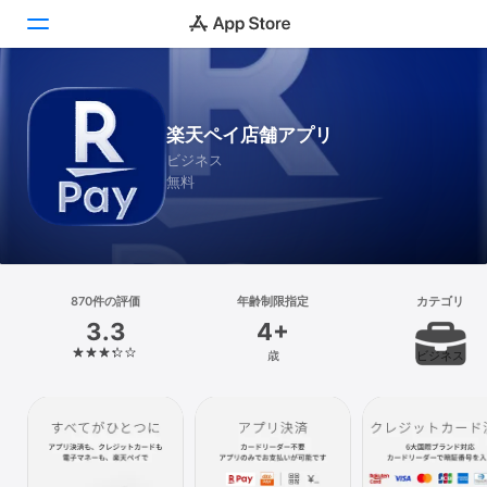
Today
楽天ペイ店舗アプリ
ゲーム
ビジネス
無料
アプリ
Arcade
検索
870件の評価
年齢制限指定
カテゴリ
3.3
4+
プラットフォーム
歳
ビジネス
iPhone
iPad
Mac
Vision