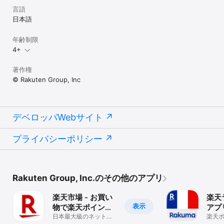
言語
日本語
年齢制限
4+
著作権
© Rakuten Group, Inc
デベロッパWebサイト
プライバシーポリシー
Rakuten Group, Inc.のその他のアプリ
楽天市場 - お買い
楽天
表示
物で楽天ポイント
アプ
が貯まる便利な通
日本最大級のネットシ
楽天
ョッピングアプリで人
貯ま