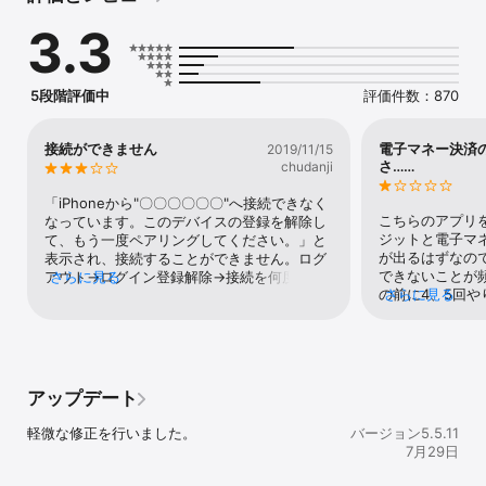
・お店でご利用されるスマートフォン・タブレットが対応機種かご
3.3
確認ください 

https://r10.to/hYdSlL 

・ダウンロード後、スマートフォン・タブレットで設定をしてくだ
さい。 

5段階評価中
評価件数：870
https://r10.to/hYsQQl 

・設定を完了したら、決済の準備が完了です。 

接続ができません
電子マネー決済
2019/11/15
※楽天ペイ ターミナルをご利用の場合は、こちらのアプリは必要あ
さ……
chudanji
りません。 

「iPhoneから"〇〇〇〇〇〇"へ接続できなく
■まだお申し込みをされていない店舗さま 

こちらのアプリ
なっています。このデバイスの登録を解除し
まずは、こちらのページからお申し込み（無料）をお願いいたしま
ジットと電子マ
て、もう一度ペアリングしてください。」と
す。 

が出るはずなの
表示され、接続することができません。ログ
https://r10.to/hYIyBH
できないことが
アウト→ログイン登録解除→接続を何度試し
さらに見る
の前に4、5回
さらに見る
ても同じ表示が出てきます。どのような対
マネーを選択で
処、対応をすれば接続できるようになるので
電子マネーで決
しょうか？ちなみに同じ店舗で何台かの接続
す。先程もお客
を試し、他のデバイスの接続・ログイン状態
お帰りになりま
は切った上で試しても同じ結果でした。他の
デバイスは接続でき、できたデバイスは
アップデート
Android、タブレットできない自分のデバイ
スはiPhoneです。接続の方法が他にあるので
軽微な修正を行いました。
バージョン5.5.11
あれば教えていただけますと幸いです。
7月29日