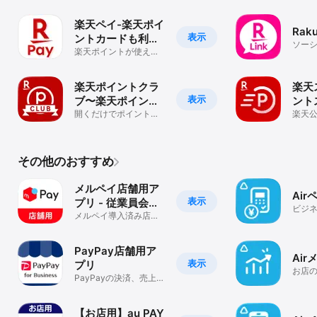
販アプリ
気の商品が見つかる！
プリ
楽天ペイ-楽天ポイ
Raku
表示
ントカードも利用
ソー
できるスマホ決済
楽天ポイントが使え
キン
る・貯まる！
アプリ
楽天ポイントクラ
楽天
表示
ブ〜楽天ポイント
ント
公式アプリ〜
開くだけでポイント＆
天ポ
楽天
おトク情報GET！
リ！
毎日
なク
る！
その他のおすすめ
メルペイ店舗用ア
Air
表示
プリ - 従業員会計
ビジ
用 -
メルペイ導入済み店舗
向け会計アプリ
PayPay店舗用ア
Air
表示
プリ
お店
PayPayの決済、売上管
わか
理を店舗用アプリで簡
ービ
単に。
【お店用】au PAY