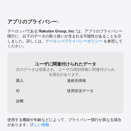
すようお願いいた
ベイツ経由にて一回のご注文で 3,000 円（税抜）以上のお買い物を
を何卒よろしく
していただくと、楽天ポイント 500 ポイントを進呈いたします。

今すぐ楽天リーベイツの公式アプリをインストールして、賢くお得
アプリのプライバシー
にお買い物をお楽しみください。

デベロッパである“
Rakuten Group, Inc.
”は、アプリのプライバシー
■楽天リーベイツ公式LINE■

慣行に、以下のデータの取り扱いが含まれる可能性があることを示
https://page.line.me/lmp7035e?openQrModal=true

しました。詳しくは、
デベロッパプライバシーポリシー
を参照して
ください。
■楽天リーベイツ公式Instagram■

https://www.instagram.com/rakutenrebates/

※　本アプリをご利用いただくには、楽天IDが必要となります。

ユーザに関連付けられたデータ
次のデータは収集され、ユーザの識別情報に関連付けられ
※　楽天リーベイツ利用規約はこちら：　
る場合があります。
https://www.rebates.jp/help/terms-conditions

購入
連絡先情報
※　ヘルプ・お問い合わせ：　https://www.rebates.jp/help

ID
使用状況データ
注意事項

診断
本サービスおよびアプリにおける「ラッキー抽選会！」キャンペー
ンは楽天グループ株式会社が独自で行うものであり、米アップル社
使用する機能や年齢などによって、プライバシー慣行が異なる場合
があります。
詳しい情報