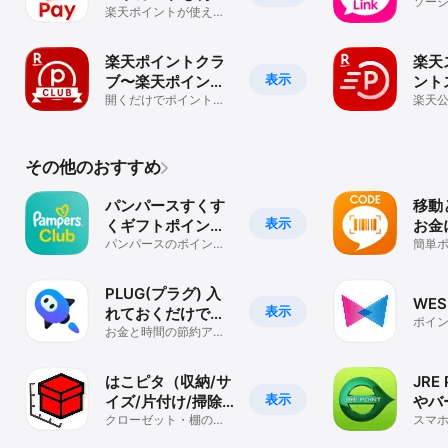
ソー
できるスマホ決済
楽天ポイントが使え
キン
る・貯まる！
アプリ
楽天ポイントクラ
楽天
表示
ブ〜楽天ポイント
ント
公式アプリ〜
開くだけでポイント＆
天ポ
楽天
おトク情報GET！
リ！
毎日
なク
る！
その他のおすすめ
パンパースすくす
移動
表示
くギフトポイント-
お金
おむつのポイント
パンパースのポイント
活ア
簡単
プログラムでギフトを
シー
プログラム
ード
もらおう！
ポイ
PLUG(プラグ) 入
WES
表示
れておくだけで安
ポイ
くお買い物できる
お金と時間の節約アプ
リWE
リ！
アプリ
ポ）
はこピタ（収納/サ
JRE 
表示
イズ/片付け/掃除/
やバ
ルーム/レイアウ
クローゼット・棚の整
イン
スマ
理・整頓、部屋の間取
まる
ト）