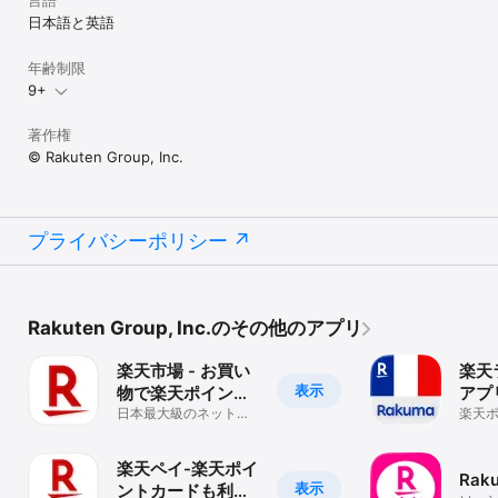
言語
日本語と英語
年齢制限
9+
著作権
© Rakuten Group, Inc.
プライバシーポリシー
Rakuten Group, Inc.のその他のアプリ
楽天市場 - お買い
楽天
表示
物で楽天ポイント
アプ
が貯まる便利な通
日本最大級のネットシ
楽天
ョッピングアプリで人
貯ま
販アプリ
気の商品が見つかる！
プリ
楽天ペイ-楽天ポイ
Raku
表示
ントカードも利用