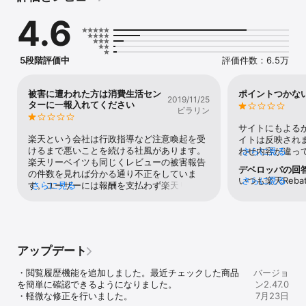
店などで使えます！

4.6
最大ポイント還元率20%！

【利用方法】

5段階評価中
評価件数：6.5万
楽天アカウントがあれば、ログインするだけで登録完了！800以上
ある提携ストアからお好きなストアに進んでお買い物をすると、ス
トアのポイントバック率とお買い物購入金額に応じて楽天ポイント
被害に遭われた方は消費生活セン
ポイントつかな
2019/11/25
が後日もらえます。

ターに一報入れてください
ビラリン
【アプリの特長】

サイトにもよる
◎アプリ限定お得なキャンペーン

楽天という会社は行政指導など注意喚起を受
イトは反映され
アプリユーザー限定のキャンペーンを定期的に開催中

けるまで悪いことを続ける社風があります。
わせ内容が違っ
さらに見る
楽天リーベイツも同じくレビューの被害報告
「すでに問い合
デベロッパの回
◎お気に入りのストアをまとめて管理

の件数を見れば分かる通り不正をしていま
合わせすらでき
いつも楽天Reb
さらに見る
リーベイツでよくお買い物するストアは 「お気に入りリスト」に追
す。ユーザーには報酬を支払わず楽天リーベ
さらに見る
ので先につけま
とうございます
加（登録）することで いつでもポイントバック率をまとめて確認で
イツはマージンを受け取っている可能性もあ
い。海外サイトで
かったことにつ
きます。

ります。だとしたら詐欺です。少額でも消費
っておかしい。
申し訳ございま
生活センターに報告しましょう。個別対応は
信半疑で一回だ
決済みのようで
◎プッシュ通知でポイント獲得のお知らせをゲット

してもらえなくても相談件数の多さでいずれ
様子見てよかっ
ただければと存
ストアのポイントバック率UPやポイント獲得情報はアプリのプッシ
確実に動いてくれます。
けるだけ損
アップデート
するお問い合わ
ュ通知でお知らせを受け取ることができます。

き1度しか送信
・閲覧履歴機能を追加しました。最近チェックした商品
バージョ
ため、もし同じ
を簡単に確認できるようになりました。

ン2.47.0
せをされたい場
【初回限定特典】

・軽微な修正を行いました。
7月23日
「問い合わせフ
楽天リーベイツアカウントを新規作成してから 30 日以内に、リー