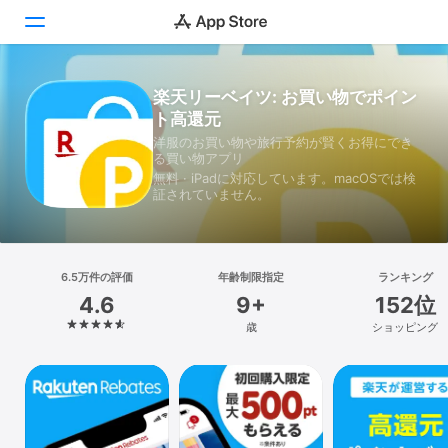
楽天リーベイツ: お買い物でポイン
Today
ト高還元
ゲーム
洋服のお買い物や旅行予約が賢くお得にでき
る買い物アプリ
無料 · iPadに対応しています。macOSでは検
アプリ
証されていません。
Arcade
検索
6.5万件の評価
年齢制限指定
ランキング
4.6
9+
152位
プラットフォーム
歳
ショッピング
iPhone
iPad
Mac
Vision