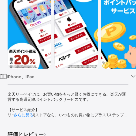
Watch
TV
iPhone、iPad
楽天リーベイツは、お買い物をもっと賢くお得にできる、楽天が運
営する高還元率ポイントバックサービスです。

【サービス紹介】

リーベイツ提携ストアなら、いつものお買い物にプラス1ステップで
さらに見る
楽天市場に掲載されていない通販サイトや旅行予約サイトなどでも
「楽天ポイント」が貯まります。

貯まるポイントは、便利な楽天ポイント。1ポイント1円として、
評価とレビュー
様々な楽天サービス、他社オンラインサービス、あなたの街の飲食