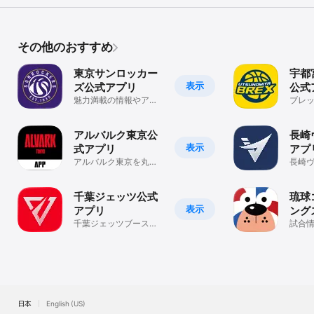
その他のおすすめ
東京サンロッカー
宇都
表示
ズ公式アプリ
公式
魅力満載の情報やアプ
ブレ
リ限定コンテンツをお
軽に
届けします！
ャッ
アルバルク東京公
長崎
表示
式アプリ
アプ
アルバルク東京を丸ご
長崎
と楽しむ「アルバルク
東京公式アプリ」
千葉ジェッツ公式
琉球
表示
アプリ
ング
千葉ジェッツブースタ
試合
ーのための公式アプ
でも
リ！
しも
日本
English (US)