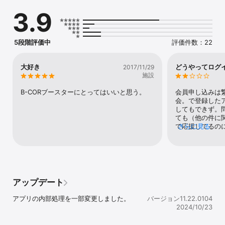
ができます。

3.9
【アプリの特徴】

■HOME

チケット購入、B.LEAGUE会員マイページの表示、

5段階評価中
評価件数：22
選手一覧ページ、公式サイトと連動したニュースなどが確認できま
す。

また、お気に入り選手の登録ができるようになりました！

大好き
どうやってログ
2017/11/29
施設
■FANCLUB

会員限定イベントの情報や申し込み、B.LEAGUE会員マイページが

B-CORブースターにとってはいいと思う。
会員申し込みは
確認できます。また、PUSH通知一覧が閲覧できます。

会。で登録した
してもできず。
■GAME

ても（他の件に
試合日程やGAME REPORT等の試合情報が確認できます。

で応援してるの
さらに見る
節毎の観戦ガイドもこちらから閲覧することが可能です。

すんなり進まな
■SHOP

横浜ビー・コルセアーズファン必見！

ユニフォームや応援グッズなどがご購入いただけます。

アップデート
■MORE

公式SNSアカウント一覧や会場アクセス、観戦マナー・ルール等が

アプリの内部処理を一部変更しました。
バージョン11.22.0104
確認できます。

2024/10/23
※ ネットワーク環境が良好でない状況でご利用されるとコンテンツ