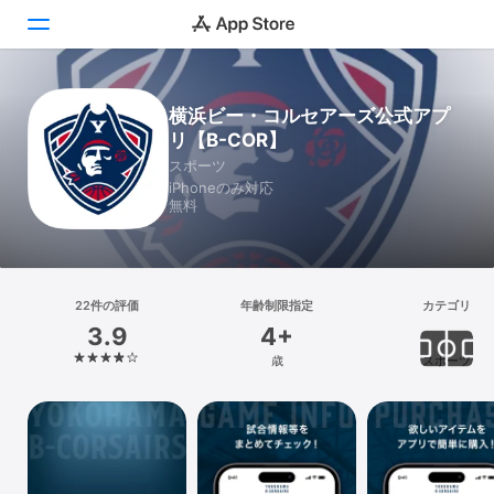
Today
横浜ビー・コルセアーズ公式アプ
リ【B-COR】
ゲーム
スポーツ
iPhoneのみ対応
アプリ
無料
Arcade
検索
22件の評価
年齢制限指定
カテゴリ
3.9
4+
プラットフォーム
歳
スポーツ
iPhone
iPad
Mac
Vision