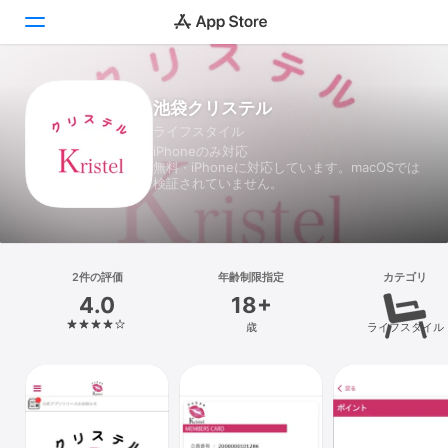
Today
池袋クリステル
ライフスタイル
ゲーム
iPhoneのみ対応
無料 · iPhoneに対応しています。macOSでは
アプリ
検証されていません。
Arcade
検索
2件の評価
年齢制限指定
カテゴリ
4.0
18+
プラットフォーム
歳
ライフスタイル
iPhone
iPad
Mac
Vision