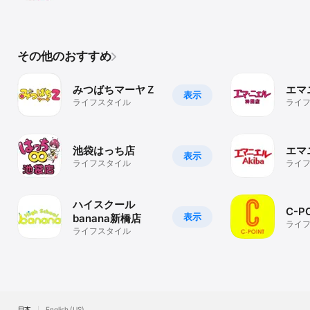
その他のおすすめ
みつばちマーヤＺ
エマ
表示
ライフスタイル
ライ
池袋はっち店
エマニ
表示
ライフスタイル
ライ
ハイスクール
C-P
表示
banana新橋店
ライ
ライフスタイル
日本
English (US)