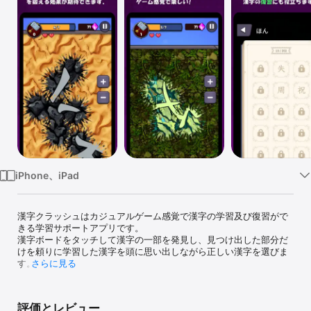
Watch
TV
iPhone、iPad
漢字クラッシュはカジュアルゲーム感覚で漢字の学習及び復習がで
きる学習サポートアプリです。  

漢字ボードをタッチして漢字の一部を発見し、見つけ出した部分だ
けを頼りに学習した漢字を頭に思い出しながら正しい漢字を選びま
す。

さらに見る
漢字の部首や形を考えながら探すことで、効率よく復習できる他、
頭で漢字の残り部分をイメージすることで想像力を鍛える効果も期
待できます。

評価とレビュー
さらに、宝石を集めてスキルの習得やアップグレードをしたり、体