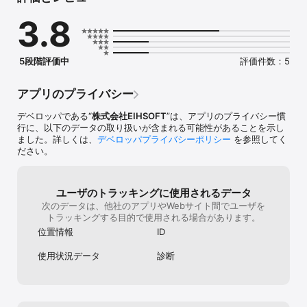
カポーションやスタミナポーションなどのアイテムもあり、ゲーム
3.8
感覚で楽しく繰り返し遊ぶことができます。  

また、難しい難易度までクリアできたら世界のみんなとランキング
で競いましょう！ランキングは月に一度初期化されるので誰でも世
界一を目指すことができます。  

5段階評価中
評価件数：5
「漢字クラッシュ 4年生」は文部科学省の小学校学習指導要領に定
められている漢字から出題しているので小学4年生で習う「202」文
字すべてを習得及び復習できます。  

アプリのプライバシー
漢字が苦手なお子様の学習や漢字が好きなお子様の復習にもぜひ漢
字クラッシュをお試しください。
デベロッパである“
株式会社EIHSOFT
”は、アプリのプライバシー慣
行に、以下のデータの取り扱いが含まれる可能性があることを示し
ました。詳しくは、
デベロッパプライバシーポリシー
を参照してく
ださい。
ユーザのトラッキングに使用されるデータ
次のデータは、他社のアプリやWebサイト間でユーザを
トラッキングする目的で使用される場合があります。
位置情報
ID
使用状況データ
診断