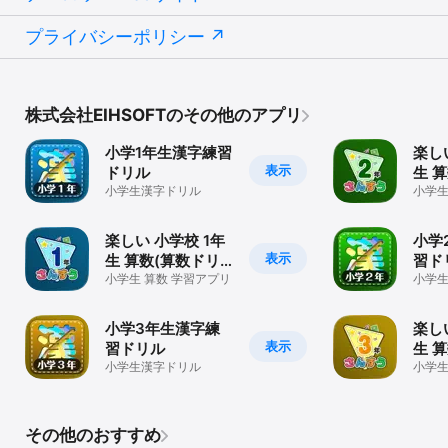
プライバシーポリシー
株式会社EIHSOFTのその他のアプリ
小学1年生漢字練習
楽し
表示
ドリル
生 
小学生漢字ドリル
ル)
小学生
楽しい 小学校 1年
小学
表示
生 算数(算数ドリ
習ド
ル)
小学生 算数 学習アプリ
小学
小学3年生漢字練
楽し
表示
習ドリル
生 
小学生漢字ドリル
ル)
小学生
その他のおすすめ