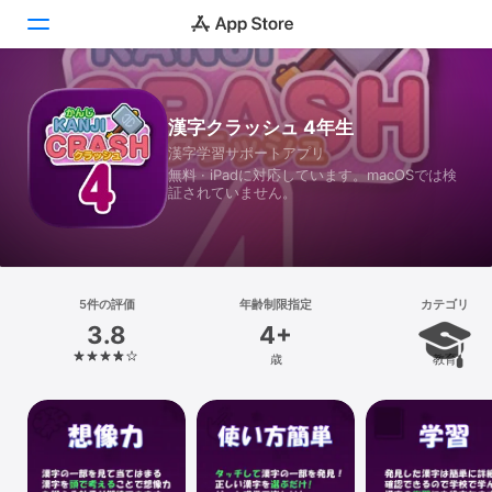
Today
漢字クラッシュ 4年生
漢字学習サポートアプリ
ゲーム
無料 · iPadに対応しています。macOSでは検
証されていません。
アプリ
Arcade
検索
5件の評価
年齢制限指定
カテゴリ
3.8
4+
プラットフォーム
歳
教育
iPhone
iPad
Mac
Vision