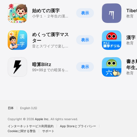
始めての漢字
Tibe
表示
小学１・２年生の漢字
教育
(読み)を学ぼう
めくって漢字マス
漢字
表示
ター
教育
音とスワイプで楽しく
学べる！
書き
暗算Blitz
表示
年生
99×99までの暗算をパ
教育
ターン別に徹底練習で
きる！
日本
English (US)
Copyright © 2026
Apple Inc.
All rights reserved.
インターネットサービス利用規約
App Storeとプライバシー
Cookieに関する警告
サポート