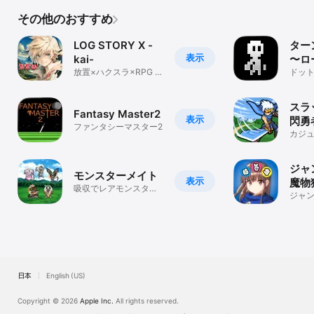
その他のおすすめ
LOG STORY X -
ター
表示
kai-
〜ロ
放置×ハクスラ×RPG =
アク
ドッ
ログRPG
ーン制
ム〜
アク
スラ
Fantasy Master2
表示
閃勇
ファンタシーマスター2
カジ
ジャ
モンスターメイト
表示
魔物
吸収でレアモンスター
作の
ジャ
に進化
キマ
ＰＧ
快タッ
日本
English (US)
Copyright © 2026
Apple Inc.
All rights reserved.