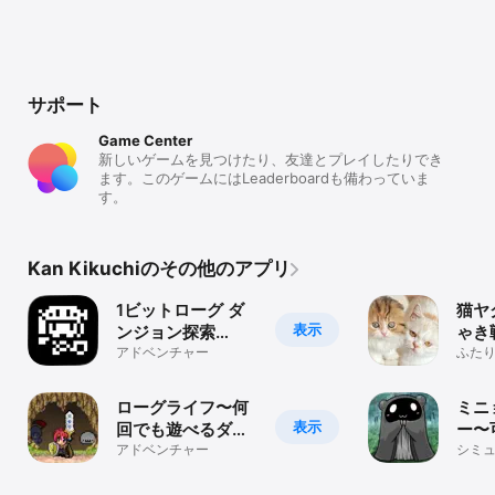
サポート
Game Center
新しいゲームを見つけたり、友達とプレイしたりでき
ます。このゲームにはLeaderboardも備わっていま
す。
Kan Kikuchiのその他のアプリ
1ビットローグ ダ
猫ヤ
表示
ンジョン探索
ゃき
RPG！
アドベンチャー
イン
ふた
バト
ーム
の駆
ローグライフ〜何
ミニ
表示
回でも遊べるダン
ー〜
ジョンRPG〜
アドベンチャー
ミュ
シミ
トル