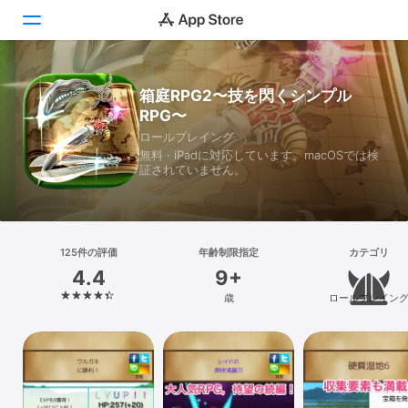
Today
箱庭RPG2〜技を閃くシンプル
RPG〜
ゲーム
ロールプレイング
無料 · iPadに対応しています。macOSでは検
アプリ
証されていません。
Arcade
検索
125件の評価
年齢制限指定
カテゴリ
4.4
9+
プラットフォーム
歳
ロールプレイン
iPhone
iPad
Mac
Vision