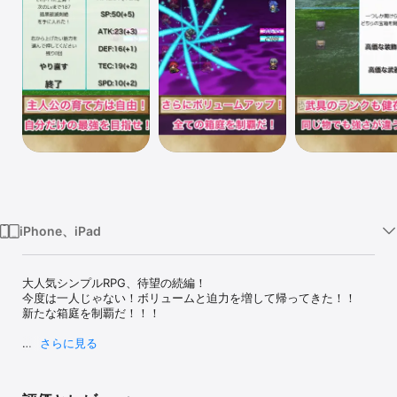
Watch
TV
iPhone、iPad
大人気シンプルRPG、待望の続編！

今度は一人じゃない！ボリュームと迫力を増して帰ってきた！！

新たな箱庭を制覇だ！！！

さらに見る
■運も実力のうち？！エクスクラメーションシステム！

全ての技は一定確率で戦闘中に習得！！
