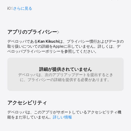
アイテム総数:1000種類以上！！！ 

iOS9対応

さらに見る
サブタイトル追加

■他にも！

画面が白くなるバグ修正
Twitter&Facebook&LINE投稿やGAMECENTERランキングにも対
応！！

アプリのプライバシー
----------------------------------- 

デベロッパである
Kan Kikuchi
は、プライバシー慣行およびデータの
ゲーム中で使用している画像、音楽等の素材はアプリ内で確認いた
取り扱いについての詳細をAppleに示していません。詳しくは、デ
だけます。
ベロッパプライバシーポリシーを参照してください。
詳細が提供されていません
デベロッパは、次のアプリアップデートを提出するとき
に、プライバシーの詳細を提供する必要があります。
アクセシビリティ
デベロッパは、このアプリがサポートしているアクセシビリティ機
能をまだ示していません。
詳しい情報