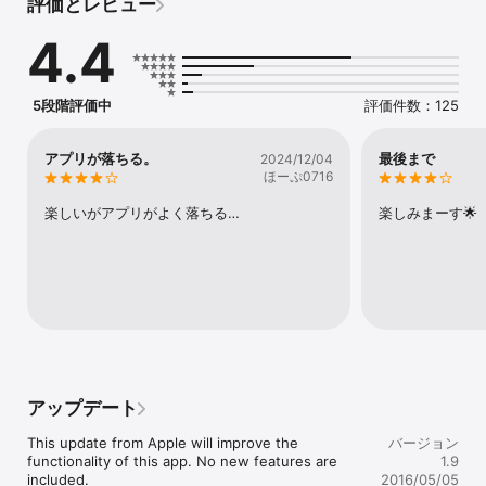
評価とレビュー
君は全ての技を見られるか！！！

4.4
■シンプルでスピーディなバトル！ 

単純だからこそ奥が深い！！

全てのモンスターを討伐せよ！！！ 

5段階評価中
評価件数：125
■キャラの可能性は無限大！ 

アプリが落ちる。
最後まで
2024/12/04
ステータスの上げ方は君の自由！！

ほーぷ0716
自分だけの最強キャラを育て上げろ！！！ 

楽しいがアプリがよく落ちる…
楽しみまーす🌟
■今度は一人じゃない！

色々な能力を持った仲間たちが登場！！

協力して敵をなぎ倒せ！！！

■装備の可能性も無限大! 

同じ装備が同じステータスとは限らない！！

最高RANKの唯一無二の装備を手に入れろ！！！

アップデート
■圧倒的ボリューム！

This update from Apple will improve the 
バージョン
敵総数:500種類以上！！

functionality of this app. No new features are 
1.9
技総数:300種類以上！！

included.

2016/05/05