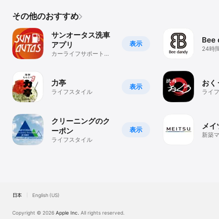
その他のおすすめ
サンオータス洗車
Bee 
表示
アプリ
24時
カーライフサポートア
きる
プリ
力亭
おく
表示
ライフスタイル
ライ
クリーニングのク
メイ
表示
ーポン
新築
ライフスタイル
検討
日本
English (US)
Copyright © 2026
Apple Inc.
All rights reserved.