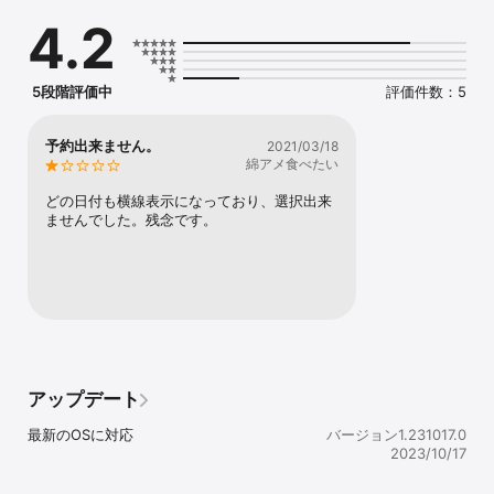
お得なクーポンが配信されます。ネット予約時にクーポン利用での
4.2
予約も可能なので来店時もスムーズに施術頂けます。

■マイページ機能

予約状況の確認やキャンセルがマイページ上から行えます。スタッ
フの登録が出来るので前もって担当者を登録しておけばマイページ
5段階評価中
評価件数：5
からスムーズな指名予約が可能です。
予約出来ません。
2021/03/18
綿アメ食べたい
どの日付も横線表示になっており、選択出来
ませんでした。残念です。
アップデート
最新のOSに対応
バージョン1.231017.0
2023/10/17