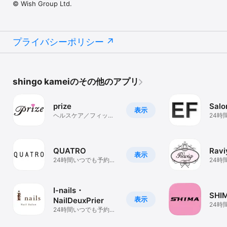
© Wish Group Ltd.
プライバシーポリシー
shingo kameiのその他のアプリ
prize
Salo
表示
ヘルスケア／フィット
24時
ネス
きる
QUATRO
Ravi
表示
24時間いつでも予約で
24時
きるアプリ
きる
I-nails・
SHI
表示
NailDeuxPrier
24時
24時間いつでも予約で
きる
きるアプリ