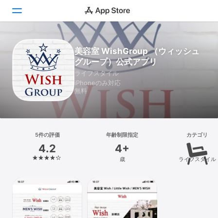
Today
美容室 WishGroup （ウィッシュ
グループ）公式アプリ
ゲーム
ライフスタイル
iPhoneのみ対応
アプリ
無料
Arcade
検索
5件の評価
年齢制限指定
カテゴリ
4.2
4+
プラットフォーム
歳
ライフスタイル
iPhone
iPad
Mac
Vision