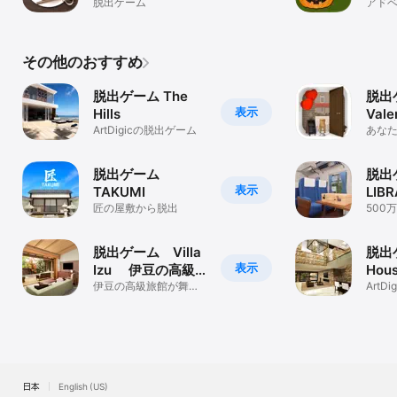
脱出ゲーム
アド
その他のおすすめ
脱出ゲーム The
脱出
表示
Hills
Vale
ArtDigicの脱出ゲーム
恋の
あな
でき
脱出ゲーム
脱出
表示
TAKUMI
LIB
匠の屋敷から脱出
な3
500
以上
脱出ゲーム Villa
脱出ゲ
表示
Izu 伊豆の高級
Hou
旅館からの脱出
伊豆の高級旅館が舞台
ArtD
のオーソドックスな脱
出ゲームです。
日本
English (US)