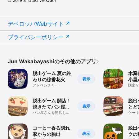
© 2019 STUDIO WAKABA
デベロッパWebサイト
プライバシーポリシー
Jun Wakabayashiのその他のアプリ
脱出ゲーム 夏の終
木漏
表示
わりの線香花火
小屋
アドベンチャー
脱出
脱出ゲーム 開店！
脱出
表示
焼きたてパン屋さ
とど
ん
パン屋さんを開店しま
さん
ケー
しょう！人気の脱出ゲ
しよ
ームです。
コーヒー香る隠れ
脱出
表示
家からの脱出
クの