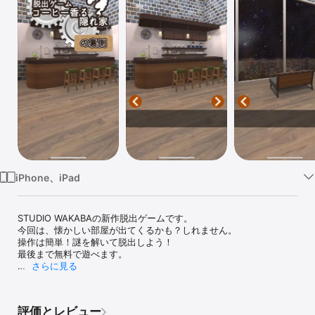
Watch
TV
iPhone、iPad
STUDIO WAKABAの新作脱出ゲームです。

今回は、懐かしい部屋が出てくるかも？しれません。

操作は簡単！謎を解いて脱出しよう！

最後まで無料で遊べます。

さらに見る
[ゲーム紹介]

気がつくと、あなたはとても美味しそうなコーヒーの香るカフェの
評価とレビュー
中に閉じ込められていました。
