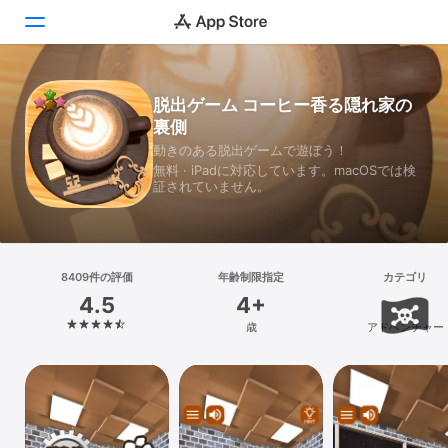
Today
脱出ゲーム コーヒー香る隠れ家の
裏側
ゲーム
動きのある脱出ゲームで遊ぼう！
無料 · iPadに対応しています。macOSでは検
アプリ
証されていません。
Arcade
検索
8409件の評価
年齢制限指定
カテゴリ
4.5
4+
プラットフォーム
歳
アドベンチャー
iPhone
iPad
Mac
Vision