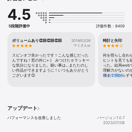
部屋の中にあるアイテムを見つけて謎を解き明かすことができれ
4.5
ば、この部屋から脱出できます。

[遊び方]

5段階評価中
評価件数：8409
1.気になる場所をタップして調べましょう。

2.アイテムをタップで選び、使いたい場所をタップします。

3.気になるアイテムは、2回タップすると拡大表示ができます。

ボリュームあり👏🏻👏🏻👏🏻
時計と矢印
2019/02/26
4.拡大したアイテムに別のアイテムを使うと、組み合わさるアイテ
マミさんω
ムもあります。

5.行き詰まったらヒントを参考にしましょう。（動画広告あり）
スピンオフ良かったです！こんな感じだった
何を照らし合わ
んですね！窓の外に⭐︎ミ  みつけた☺️ラッキー
ヒントを見ても
な気分になりました。願い事は…またたのし
った。結局we
い作品ができますように！いつもありがとう
理解力がないの
ございます😊
後まで分からず
さらに見る
トまであると良
生にも繋がるで
ども楽しく、絵
い良くできたゲ
ゲームも遊んで
うございました
アップデート
パフォーマンスを改善しました
バージョン1.0.7
2023/07/08